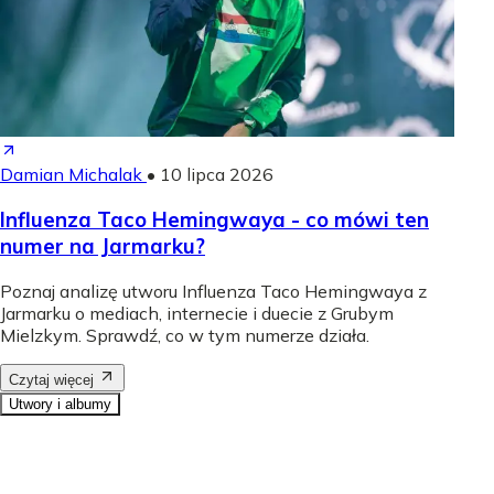
Damian Michalak
•
10 lipca 2026
Influenza Taco Hemingwaya - co mówi ten
numer na Jarmarku?
Poznaj analizę utworu Influenza Taco Hemingwaya z
Jarmarku o mediach, internecie i duecie z Grubym
Mielzkym. Sprawdź, co w tym numerze działa.
Czytaj więcej
Utwory i albumy