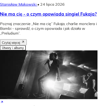
Stanisław Makowski
•
24 lipca 2026
Nie ma cię - o czym opowiada singiel Fukaja?
Poznaj znaczenie „Nie ma cię” Fukaja, charlie monclera i
Bambi - sprawdź, o czym opowiada i jak działa w
„Preludium”.
Czytaj więcej
Utwory i albumy