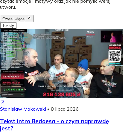
czytać emocje i motywy oraz jak nie pomylić wersji
utworu.
Czytaj więcej
Teksty
Stanisław Makowski
•
8 lipca 2026
Tekst intro Bedoesa - o czym naprawdę
jest?