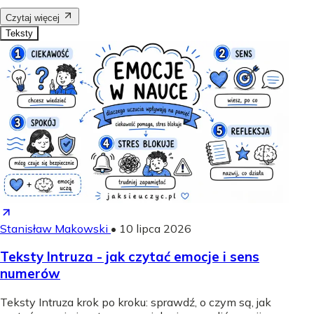
Czytaj więcej
Teksty
Stanisław Makowski
•
10 lipca 2026
Teksty Intruza - jak czytać emocje i sens
numerów
Teksty Intruza krok po kroku: sprawdź, o czym są, jak