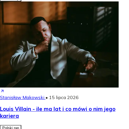
Stanisław Makowski
•
15 lipca 2026
Louis Villain - ile ma lat i co mówi o nim jego
kariera
Polski rap