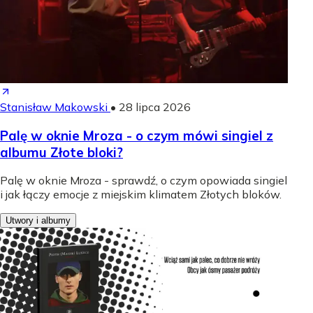
Stanisław Makowski
•
28 lipca 2026
Palę w oknie Mroza - o czym mówi singiel z
albumu Złote bloki?
Palę w oknie Mroza - sprawdź, o czym opowiada singiel
i jak łączy emocje z miejskim klimatem Złotych bloków.
Utwory i albumy