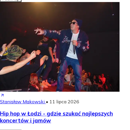
Stanisław Makowski
•
11 lipca 2026
Hip hop w Łodzi - gdzie szukać najlepszych
koncertów i jamów