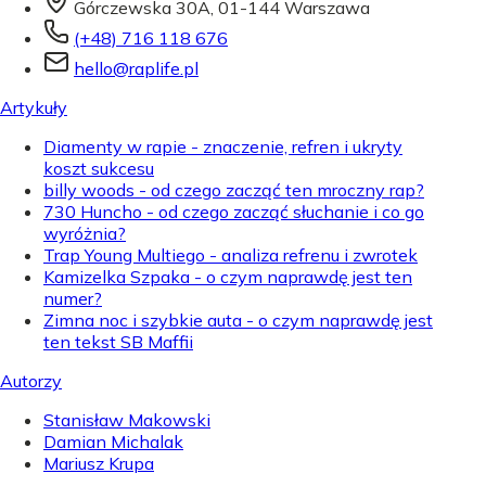
Górczewska 30A, 01-144 Warszawa
(+48) 716 118 676
hello@raplife.pl
Artykuły
Diamenty w rapie - znaczenie, refren i ukryty
koszt sukcesu
billy woods - od czego zacząć ten mroczny rap?
730 Huncho - od czego zacząć słuchanie i co go
wyróżnia?
Trap Young Multiego - analiza refrenu i zwrotek
Kamizelka Szpaka - o czym naprawdę jest ten
numer?
Zimna noc i szybkie auta - o czym naprawdę jest
ten tekst SB Maffii
Autorzy
Stanisław Makowski
Damian Michalak
Mariusz Krupa