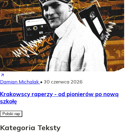
Damian Michalak
•
30 czerwca 2026
Krakowscy raperzy - od pionierów po nową
szkołę
Polski rap
Kategoria Teksty