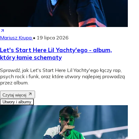
Mariusz Krupa
•
19 lipca 2026
Let's Start Here Lil Yachty'ego - album,
który łamie schematy
Sprawdź, jak Let's Start Here Lil Yachty'ego łączy rap,
psych rock i funk, oraz które utwory najlepiej prowadzą
przez album.
Czytaj więcej
Utwory i albumy