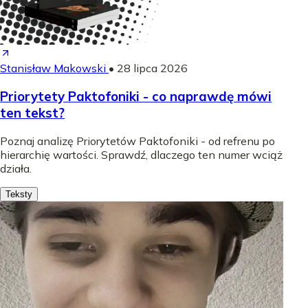
Stanisław Makowski
•
28 lipca 2026
Priorytety Paktofoniki - co naprawdę mówi
ten tekst?
Poznaj analizę Priorytetów Paktofoniki - od refrenu po
hierarchię wartości. Sprawdź, dlaczego ten numer wciąż
działa.
Teksty