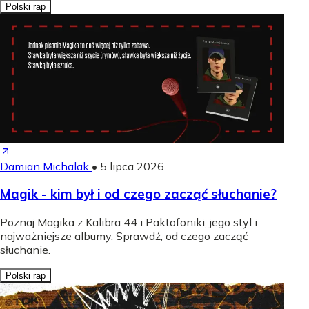
Polski rap
Damian Michalak
•
5 lipca 2026
Magik - kim był i od czego zacząć słuchanie?
Poznaj Magika z Kalibra 44 i Paktofoniki, jego styl i
najważniejsze albumy. Sprawdź, od czego zacząć
słuchanie.
Polski rap