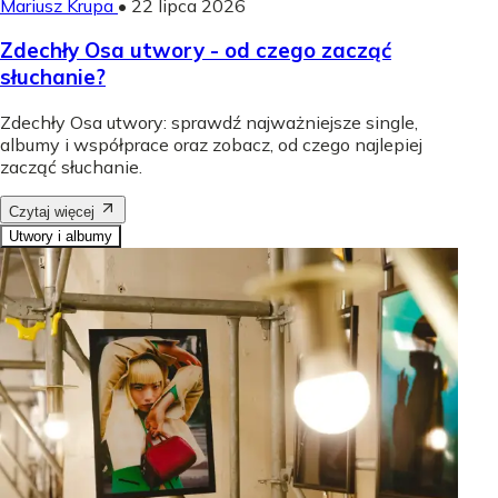
Mariusz Krupa
•
22 lipca 2026
Zdechły Osa utwory - od czego zacząć
słuchanie?
Zdechły Osa utwory: sprawdź najważniejsze single,
albumy i współprace oraz zobacz, od czego najlepiej
zacząć słuchanie.
Czytaj więcej
Utwory i albumy