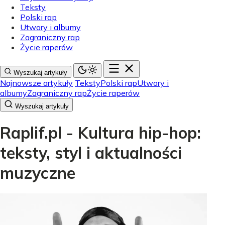
Teksty
Polski rap
Utwory i albumy
Zagraniczny rap
Życie raperów
Wyszukaj artykuły
Najnowsze artykuły
Teksty
Polski rap
Utwory i
albumy
Zagraniczny rap
Życie raperów
Wyszukaj artykuły
Raplif.pl - Kultura hip-hop:
teksty, styl i aktualności
muzyczne