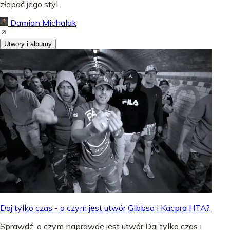
złapać jego styl.
Damian Michalak
Utwory i albumy
Daj tylko czas - o czym jest utwór Gibbsa i Kacpra HTA?
Sprawdź, o czym naprawdę jest utwór Daj tylko czas i