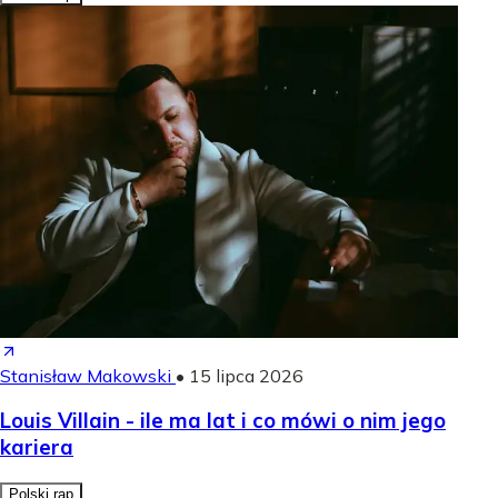
Stanisław Makowski
•
15 lipca 2026
Louis Villain - ile ma lat i co mówi o nim jego
kariera
Polski rap