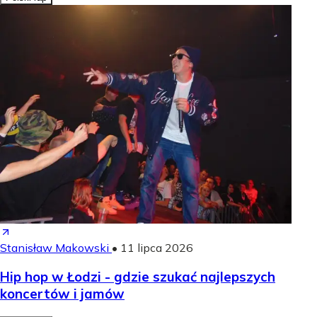
Stanisław Makowski
•
11 lipca 2026
Hip hop w Łodzi - gdzie szukać najlepszych
koncertów i jamów