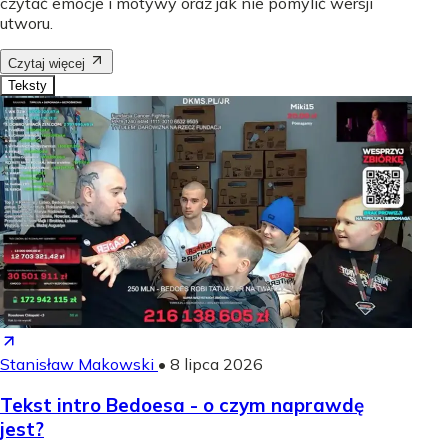
czytać emocje i motywy oraz jak nie pomylić wersji
utworu.
Czytaj więcej
Teksty
Stanisław Makowski
•
8 lipca 2026
Tekst intro Bedoesa - o czym naprawdę
jest?