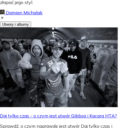
złapać jego styl.
Damian Michalak
Utwory i albumy
Daj tylko czas - o czym jest utwór Gibbsa i Kacpra HTA?
Sprawdź, o czym naprawdę jest utwór Daj tylko czas i