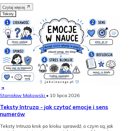
Czytaj więcej
Teksty
Stanisław Makowski
•
10 lipca 2026
Teksty Intruza - jak czytać emocje i sens
numerów
Teksty Intruza krok po kroku: sprawdź, o czym są, jak