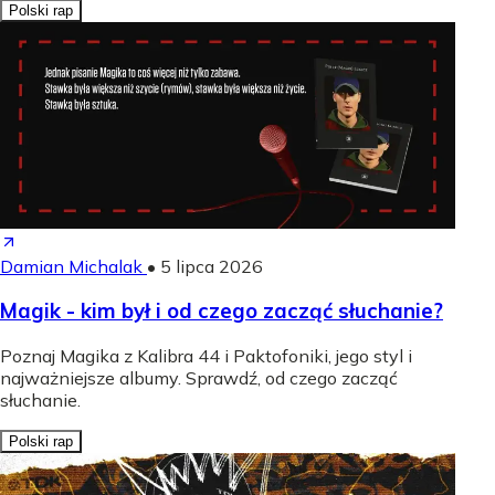
Polski rap
Damian Michalak
•
5 lipca 2026
Magik - kim był i od czego zacząć słuchanie?
Poznaj Magika z Kalibra 44 i Paktofoniki, jego styl i
najważniejsze albumy. Sprawdź, od czego zacząć
słuchanie.
Polski rap