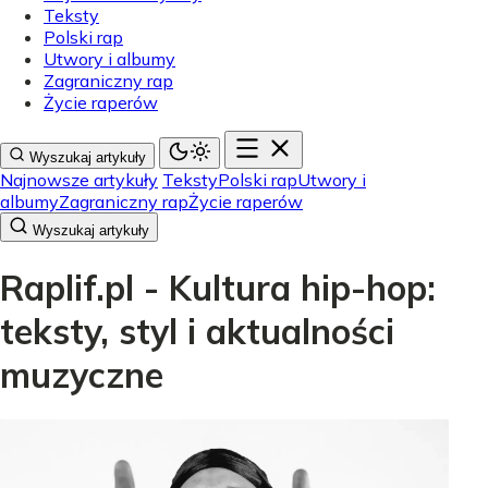
Teksty
Polski rap
Utwory i albumy
Zagraniczny rap
Życie raperów
Wyszukaj artykuły
Najnowsze artykuły
Teksty
Polski rap
Utwory i
albumy
Zagraniczny rap
Życie raperów
Wyszukaj artykuły
Raplif.pl - Kultura hip-hop:
teksty, styl i aktualności
muzyczne