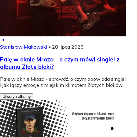
Stanisław Makowski
•
28 lipca 2026
Palę w oknie Mroza - o czym mówi singiel z
albumu Złote bloki?
Palę w oknie Mroza - sprawdź, o czym opowiada singiel
i jak łączy emocje z miejskim klimatem Złotych bloków.
Utwory i albumy