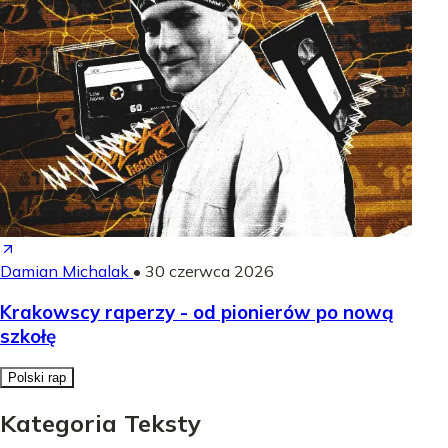
Damian Michalak
•
30 czerwca 2026
Krakowscy raperzy - od pionierów po nową
szkołę
Polski rap
Kategoria Teksty