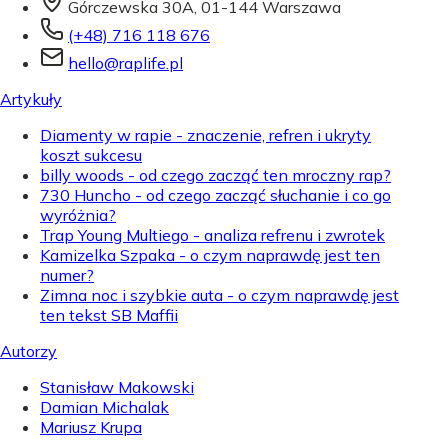
Górczewska 30A, 01-144 Warszawa
(+48) 716 118 676
hello@raplife.pl
Artykuły
Diamenty w rapie - znaczenie, refren i ukryty
koszt sukcesu
billy woods - od czego zacząć ten mroczny rap?
730 Huncho - od czego zacząć słuchanie i co go
wyróżnia?
Trap Young Multiego - analiza refrenu i zwrotek
Kamizelka Szpaka - o czym naprawdę jest ten
numer?
Zimna noc i szybkie auta - o czym naprawdę jest
ten tekst SB Maffii
Autorzy
Stanisław Makowski
Damian Michalak
Mariusz Krupa