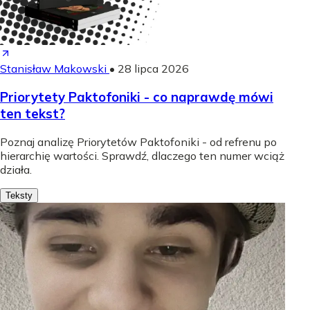
Stanisław Makowski
•
28 lipca 2026
Priorytety Paktofoniki - co naprawdę mówi
ten tekst?
Poznaj analizę Priorytetów Paktofoniki - od refrenu po
hierarchię wartości. Sprawdź, dlaczego ten numer wciąż
działa.
Teksty