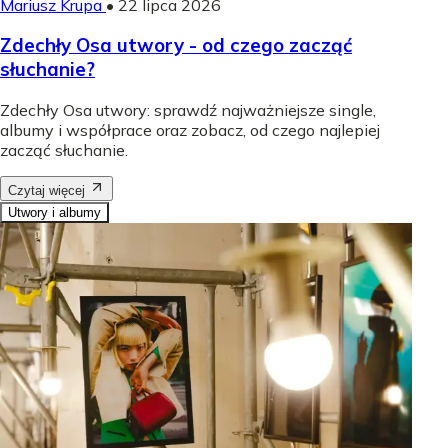
Mariusz Krupa
•
22 lipca 2026
Zdechły Osa utwory - od czego zacząć
słuchanie?
Zdechły Osa utwory: sprawdź najważniejsze single,
albumy i współprace oraz zobacz, od czego najlepiej
zacząć słuchanie.
Czytaj więcej
Utwory i albumy