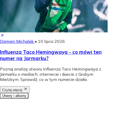
Damian Michalak
•
10 lipca 2026
Influenza Taco Hemingwaya - co mówi ten
numer na Jarmarku?
Poznaj analizę utworu Influenza Taco Hemingwaya z
Jarmarku o mediach, internecie i duecie z Grubym
Mielzkym. Sprawdź, co w tym numerze działa.
Czytaj więcej
Utwory i albumy