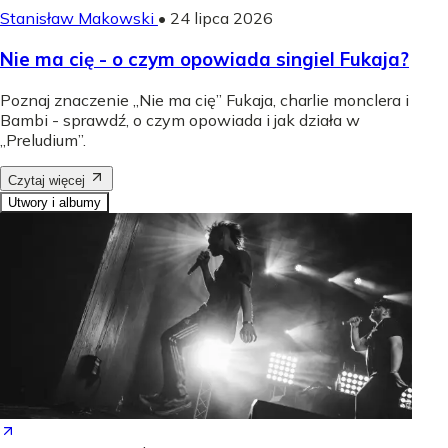
Stanisław Makowski
•
24 lipca 2026
Nie ma cię - o czym opowiada singiel Fukaja?
Poznaj znaczenie „Nie ma cię” Fukaja, charlie monclera i
Bambi - sprawdź, o czym opowiada i jak działa w
„Preludium”.
Czytaj więcej
Utwory i albumy