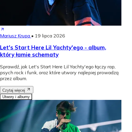
Mariusz Krupa
•
19 lipca 2026
Let's Start Here Lil Yachty'ego - album,
który łamie schematy
Sprawdź, jak Let's Start Here Lil Yachty'ego łączy rap,
psych rock i funk, oraz które utwory najlepiej prowadzą
przez album.
Czytaj więcej
Utwory i albumy