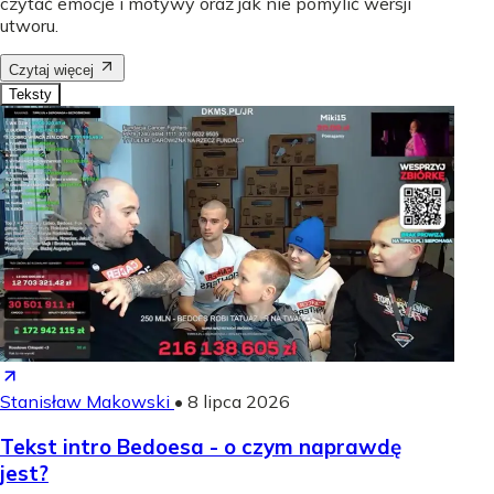
czytać emocje i motywy oraz jak nie pomylić wersji
utworu.
Czytaj więcej
Teksty
Stanisław Makowski
•
8 lipca 2026
Tekst intro Bedoesa - o czym naprawdę
jest?