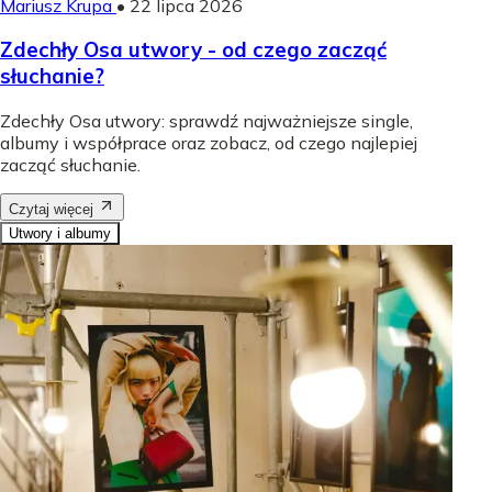
Mariusz Krupa
•
22 lipca 2026
Zdechły Osa utwory - od czego zacząć
słuchanie?
Zdechły Osa utwory: sprawdź najważniejsze single,
albumy i współprace oraz zobacz, od czego najlepiej
zacząć słuchanie.
Czytaj więcej
Utwory i albumy