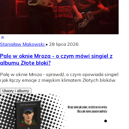
Stanisław Makowski
•
28 lipca 2026
Palę w oknie Mroza - o czym mówi singiel z
albumu Złote bloki?
Palę w oknie Mroza - sprawdź, o czym opowiada singiel
i jak łączy emocje z miejskim klimatem Złotych bloków.
Utwory i albumy