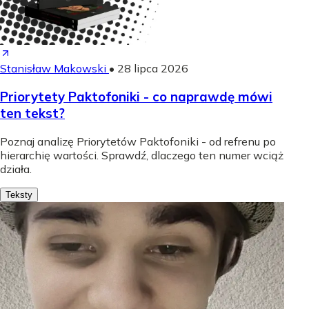
Stanisław Makowski
•
28 lipca 2026
Priorytety Paktofoniki - co naprawdę mówi
ten tekst?
Poznaj analizę Priorytetów Paktofoniki - od refrenu po
hierarchię wartości. Sprawdź, dlaczego ten numer wciąż
działa.
Teksty