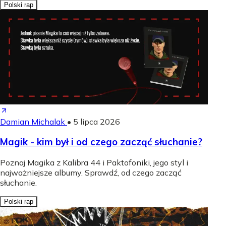
Polski rap
Damian Michalak
•
5 lipca 2026
Magik - kim był i od czego zacząć słuchanie?
Poznaj Magika z Kalibra 44 i Paktofoniki, jego styl i
najważniejsze albumy. Sprawdź, od czego zacząć
słuchanie.
Polski rap