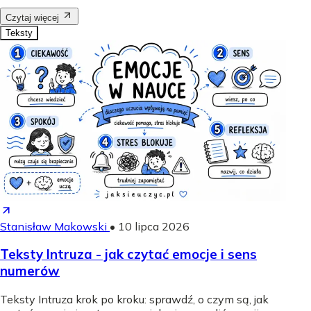
Czytaj więcej
Teksty
Stanisław Makowski
•
10 lipca 2026
Teksty Intruza - jak czytać emocje i sens
numerów
Teksty Intruza krok po kroku: sprawdź, o czym są, jak