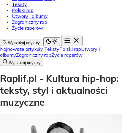
Teksty
Polski rap
Utwory i albumy
Zagraniczny rap
Życie raperów
Wyszukaj artykuły
Najnowsze artykuły
Teksty
Polski rap
Utwory i
albumy
Zagraniczny rap
Życie raperów
Wyszukaj artykuły
Raplif.pl - Kultura hip-hop:
teksty, styl i aktualności
muzyczne