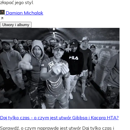
złapać jego styl.
Damian Michalak
Utwory i albumy
Daj tylko czas - o czym jest utwór Gibbsa i Kacpra HTA?
Sprawdź, o czym naprawdę jest utwór Daj tylko czas i