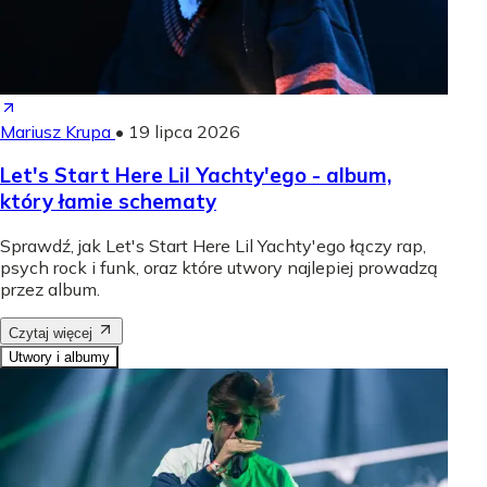
Mariusz Krupa
•
19 lipca 2026
Let's Start Here Lil Yachty'ego - album,
który łamie schematy
Sprawdź, jak Let's Start Here Lil Yachty'ego łączy rap,
psych rock i funk, oraz które utwory najlepiej prowadzą
przez album.
Czytaj więcej
Utwory i albumy