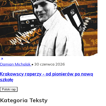
Damian Michalak
•
30 czerwca 2026
Krakowscy raperzy - od pionierów po nową
szkołę
Polski rap
Kategoria Teksty