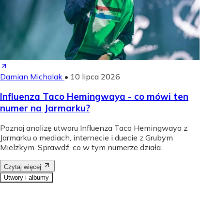
Damian Michalak
•
10 lipca 2026
Influenza Taco Hemingwaya - co mówi ten
numer na Jarmarku?
Poznaj analizę utworu Influenza Taco Hemingwaya z
Jarmarku o mediach, internecie i duecie z Grubym
Mielzkym. Sprawdź, co w tym numerze działa.
Czytaj więcej
Utwory i albumy