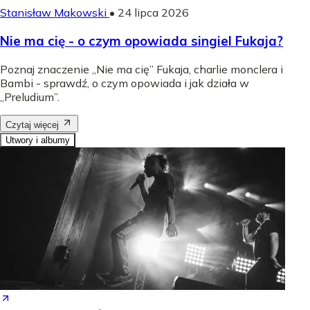
Stanisław Makowski
•
24 lipca 2026
Nie ma cię - o czym opowiada singiel Fukaja?
Poznaj znaczenie „Nie ma cię” Fukaja, charlie monclera i
Bambi - sprawdź, o czym opowiada i jak działa w
„Preludium”.
Czytaj więcej
Utwory i albumy