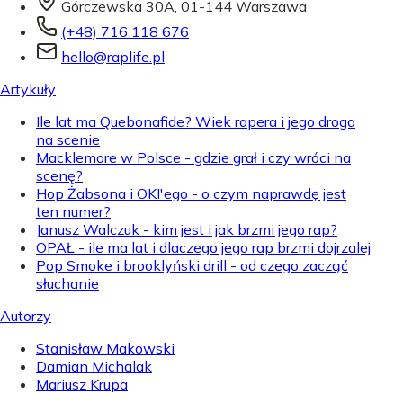
Górczewska 30A, 01-144 Warszawa
(+48) 716 118 676
hello@raplife.pl
Artykuły
Ile lat ma Quebonafide? Wiek rapera i jego droga
na scenie
Macklemore w Polsce - gdzie grał i czy wróci na
scenę?
Hop Żabsona i OKI'ego - o czym naprawdę jest
ten numer?
Janusz Walczuk - kim jest i jak brzmi jego rap?
OPAŁ - ile ma lat i dlaczego jego rap brzmi dojrzalej
Pop Smoke i brooklyński drill - od czego zacząć
słuchanie
Autorzy
Stanisław Makowski
Damian Michalak
Mariusz Krupa