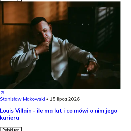
Stanisław Makowski
•
15 lipca 2026
Louis Villain - ile ma lat i co mówi o nim jego
kariera
Polski rap