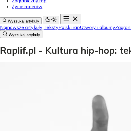
Zagraniczny rap
Życie raperów
Wyszukaj artykuły
Najnowsze artykuły
Teksty
Polski rap
Utwory i albumy
Zagran
Wyszukaj artykuły
Raplif.pl - Kultura hip-hop: t