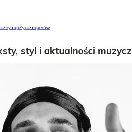
iczny rap
Życie raperów
eksty, styl i aktualności muzyc