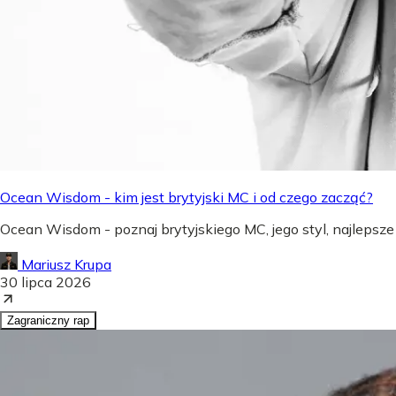
Ocean Wisdom - kim jest brytyjski MC i od czego zacząć?
Ocean Wisdom - poznaj brytyjskiego MC, jego styl, najlepsze
Mariusz Krupa
30 lipca 2026
Zagraniczny rap