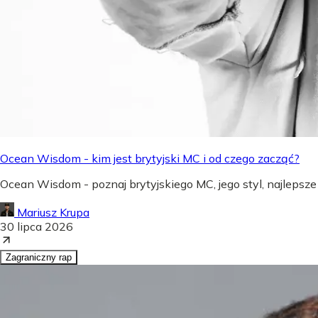
Ocean Wisdom - kim jest brytyjski MC i od czego zacząć?
Ocean Wisdom - poznaj brytyjskiego MC, jego styl, najlepsze
Mariusz Krupa
30 lipca 2026
Zagraniczny rap