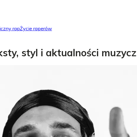
iczny rap
Życie raperów
eksty, styl i aktualności muzyc