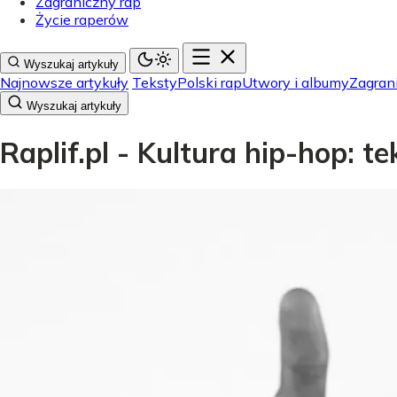
Zagraniczny rap
Życie raperów
Wyszukaj artykuły
Najnowsze artykuły
Teksty
Polski rap
Utwory i albumy
Zagran
Wyszukaj artykuły
Raplif.pl - Kultura hip-hop: t