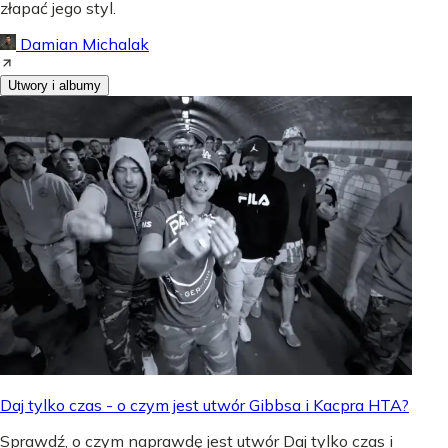
złapać jego styl.
Damian Michalak
Utwory i albumy
Daj tylko czas - o czym jest utwór Gibbsa i Kacpra HTA?
Sprawdź, o czym naprawdę jest utwór Daj tylko czas i