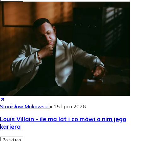
Stanisław Makowski
•
15 lipca 2026
Louis Villain - ile ma lat i co mówi o nim jego
kariera
Polski rap