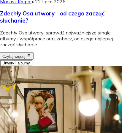
Mariusz Krupa
•
22 lipca 2026
Zdechły Osa utwory - od czego zacząć
słuchanie?
Zdechły Osa utwory: sprawdź najważniejsze single,
albumy i współprace oraz zobacz, od czego najlepiej
zacząć słuchanie.
Czytaj więcej
Utwory i albumy