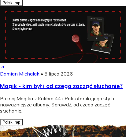
Polski rap
Damian Michalak
•
5 lipca 2026
Magik - kim był i od czego zacząć słuchanie?
Poznaj Magika z Kalibra 44 i Paktofoniki, jego styl i
najważniejsze albumy. Sprawdź, od czego zacząć
słuchanie.
Polski rap