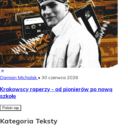
Damian Michalak
•
30 czerwca 2026
Krakowscy raperzy - od pionierów po nową
szkołę
Polski rap
Kategoria Teksty