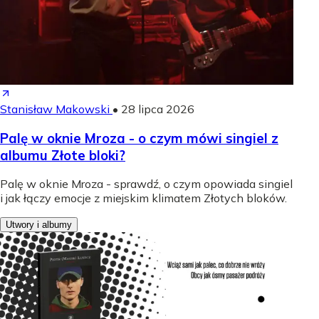
Stanisław Makowski
•
28 lipca 2026
Palę w oknie Mroza - o czym mówi singiel z
albumu Złote bloki?
Palę w oknie Mroza - sprawdź, o czym opowiada singiel
i jak łączy emocje z miejskim klimatem Złotych bloków.
Utwory i albumy