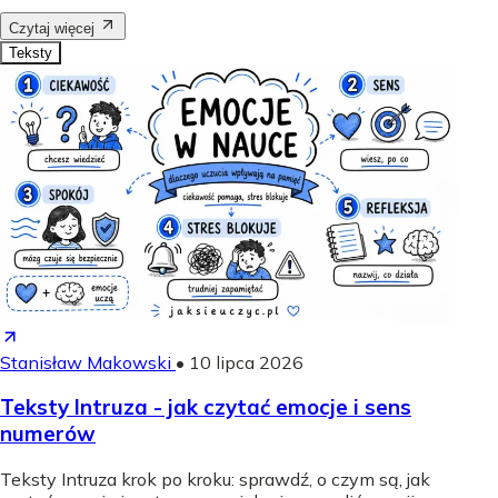
Czytaj więcej
Teksty
Stanisław Makowski
•
10 lipca 2026
Teksty Intruza - jak czytać emocje i sens
numerów
Teksty Intruza krok po kroku: sprawdź, o czym są, jak