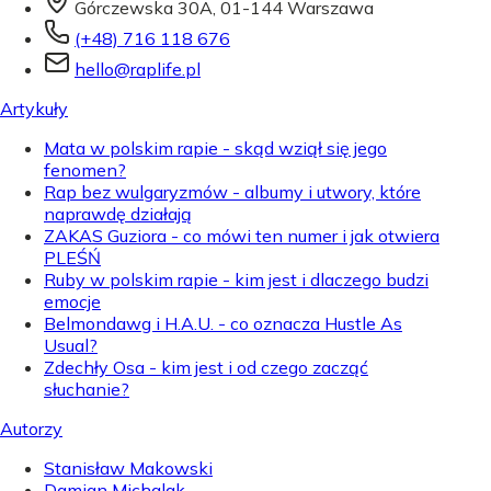
Górczewska 30A, 01-144 Warszawa
(+48) 716 118 676
hello@raplife.pl
Artykuły
Mata w polskim rapie - skąd wziął się jego
fenomen?
Rap bez wulgaryzmów - albumy i utwory, które
naprawdę działają
ZAKAS Guziora - co mówi ten numer i jak otwiera
PLEŚŃ
Ruby w polskim rapie - kim jest i dlaczego budzi
emocje
Belmondawg i H.A.U. - co oznacza Hustle As
Usual?
Zdechły Osa - kim jest i od czego zacząć
słuchanie?
Autorzy
Stanisław Makowski
Damian Michalak