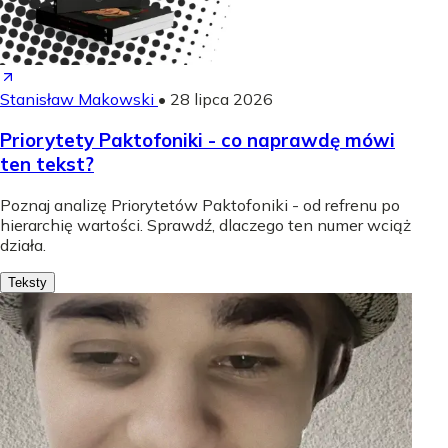
Stanisław Makowski
•
28 lipca 2026
Priorytety Paktofoniki - co naprawdę mówi
ten tekst?
Poznaj analizę Priorytetów Paktofoniki - od refrenu po
hierarchię wartości. Sprawdź, dlaczego ten numer wciąż
działa.
Teksty