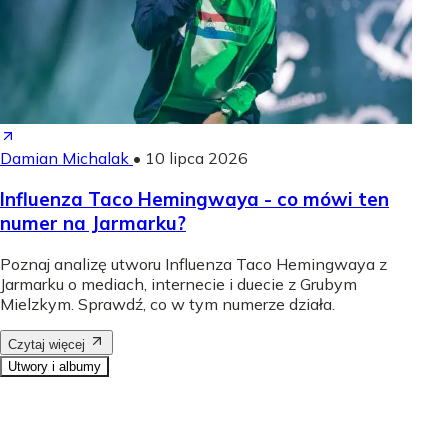
Damian Michalak
•
10 lipca 2026
Influenza Taco Hemingwaya - co mówi ten
numer na Jarmarku?
Poznaj analizę utworu Influenza Taco Hemingwaya z
Jarmarku o mediach, internecie i duecie z Grubym
Mielzkym. Sprawdź, co w tym numerze działa.
Czytaj więcej
Utwory i albumy