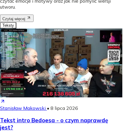
czytać emocje i motywy oraz jak nie pomylić wersji
utworu.
Czytaj więcej
Teksty
Stanisław Makowski
•
8 lipca 2026
Tekst intro Bedoesa - o czym naprawdę
jest?