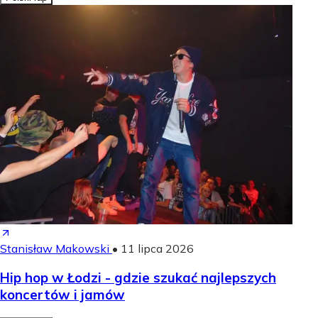
Stanisław Makowski
•
11 lipca 2026
Hip hop w Łodzi - gdzie szukać najlepszych
koncertów i jamów