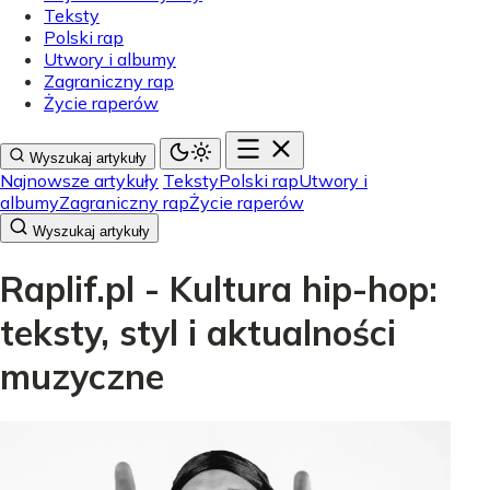
Teksty
Polski rap
Utwory i albumy
Zagraniczny rap
Życie raperów
Wyszukaj artykuły
Najnowsze artykuły
Teksty
Polski rap
Utwory i
albumy
Zagraniczny rap
Życie raperów
Wyszukaj artykuły
Raplif.pl - Kultura hip-hop:
teksty, styl i aktualności
muzyczne