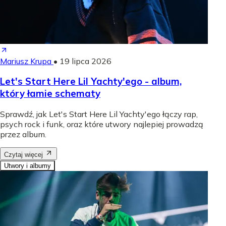
Mariusz Krupa
•
19 lipca 2026
Let's Start Here Lil Yachty'ego - album,
który łamie schematy
Sprawdź, jak Let's Start Here Lil Yachty'ego łączy rap,
psych rock i funk, oraz które utwory najlepiej prowadzą
przez album.
Czytaj więcej
Utwory i albumy