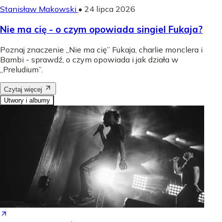
Stanisław Makowski
•
24 lipca 2026
Nie ma cię - o czym opowiada singiel Fukaja?
Poznaj znaczenie „Nie ma cię” Fukaja, charlie monclera i
Bambi - sprawdź, o czym opowiada i jak działa w
„Preludium”.
Czytaj więcej
Utwory i albumy