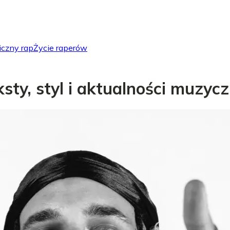
iczny rap
Życie raperów
eksty, styl i aktualności muzyc