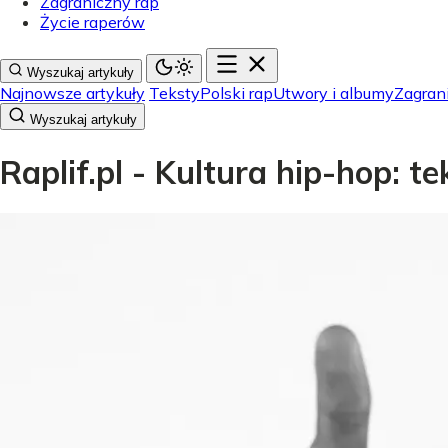
Zagraniczny rap
Życie raperów
Wyszukaj artykuły
Najnowsze artykuły
Teksty
Polski rap
Utwory i albumy
Zagran
Wyszukaj artykuły
Raplif.pl - Kultura hip-hop: t