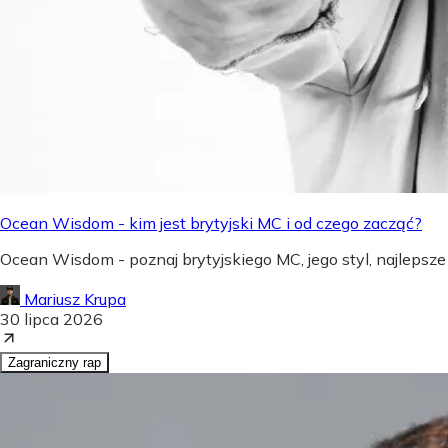
Ocean Wisdom - kim jest brytyjski MC i od czego zacząć?
Ocean Wisdom - poznaj brytyjskiego MC, jego styl, najlepsze
Mariusz Krupa
30 lipca 2026
Zagraniczny rap