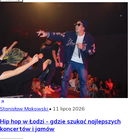
Stanisław Makowski
•
11 lipca 2026
Hip hop w Łodzi - gdzie szukać najlepszych
koncertów i jamów