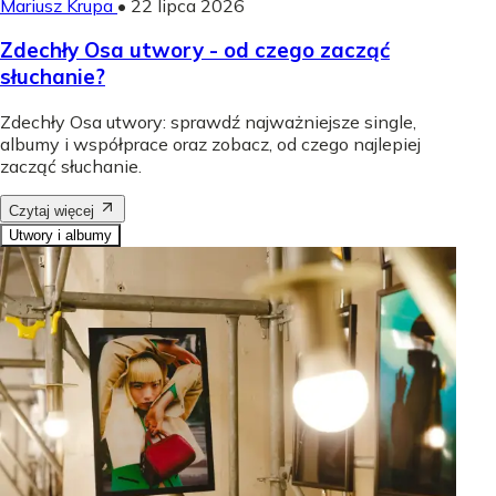
Mariusz Krupa
•
22 lipca 2026
Zdechły Osa utwory - od czego zacząć
słuchanie?
Zdechły Osa utwory: sprawdź najważniejsze single,
albumy i współprace oraz zobacz, od czego najlepiej
zacząć słuchanie.
Czytaj więcej
Utwory i albumy