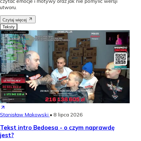
czytać emocje i motywy oraz jak nie pomylić wersji
utworu.
Czytaj więcej
Teksty
Stanisław Makowski
•
8 lipca 2026
Tekst intro Bedoesa - o czym naprawdę
jest?