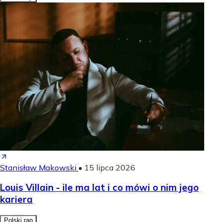
Stanisław Makowski
•
15 lipca 2026
Louis Villain - ile ma lat i co mówi o nim jego
kariera
Polski rap