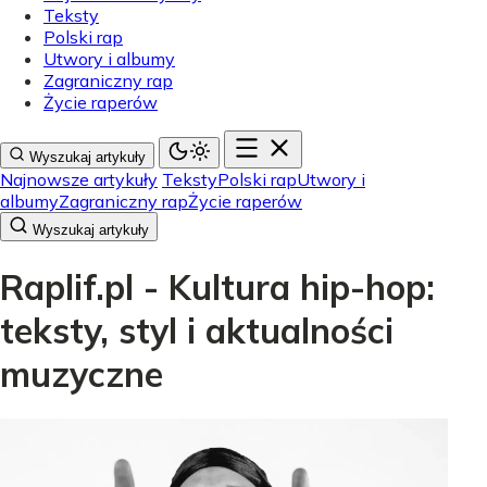
Teksty
Polski rap
Utwory i albumy
Zagraniczny rap
Życie raperów
Wyszukaj artykuły
Najnowsze artykuły
Teksty
Polski rap
Utwory i
albumy
Zagraniczny rap
Życie raperów
Wyszukaj artykuły
Raplif.pl - Kultura hip-hop:
teksty, styl i aktualności
muzyczne