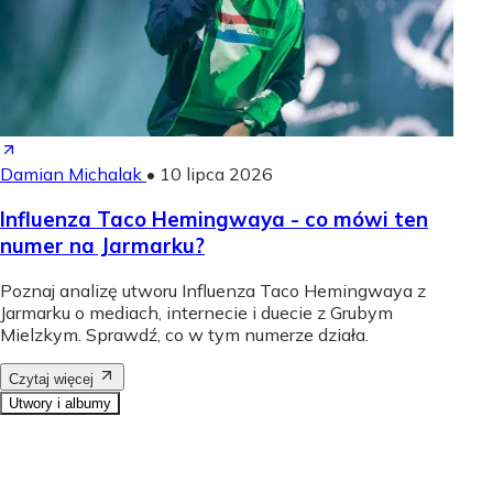
Damian Michalak
•
10 lipca 2026
Influenza Taco Hemingwaya - co mówi ten
numer na Jarmarku?
Poznaj analizę utworu Influenza Taco Hemingwaya z
Jarmarku o mediach, internecie i duecie z Grubym
Mielzkym. Sprawdź, co w tym numerze działa.
Czytaj więcej
Utwory i albumy