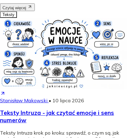
Czytaj więcej
Teksty
Stanisław Makowski
•
10 lipca 2026
Teksty Intruza - jak czytać emocje i sens
numerów
Teksty Intruza krok po kroku: sprawdź, o czym są, jak