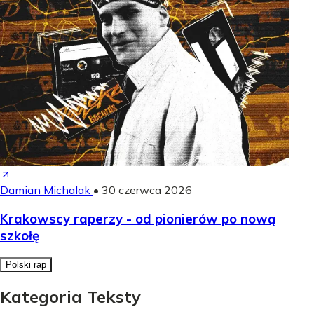
Damian Michalak
•
30 czerwca 2026
Krakowscy raperzy - od pionierów po nową
szkołę
Polski rap
Kategoria Teksty