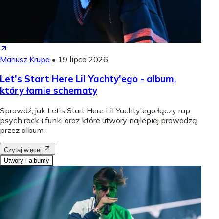
Mariusz Krupa
•
19 lipca 2026
Let's Start Here Lil Yachty'ego - album,
który łamie schematy
Sprawdź, jak Let's Start Here Lil Yachty'ego łączy rap,
psych rock i funk, oraz które utwory najlepiej prowadzą
przez album.
Czytaj więcej
Utwory i albumy