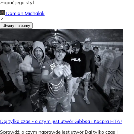
złapać jego styl.
Damian Michalak
Utwory i albumy
Daj tylko czas - o czym jest utwór Gibbsa i Kacpra HTA?
Sprawdź, o czym naprawdę jest utwór Daj tylko czas i