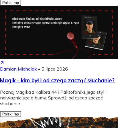
Polski rap
Damian Michalak
•
5 lipca 2026
Magik - kim był i od czego zacząć słuchanie?
Poznaj Magika z Kalibra 44 i Paktofoniki, jego styl i
najważniejsze albumy. Sprawdź, od czego zacząć
słuchanie.
Polski rap