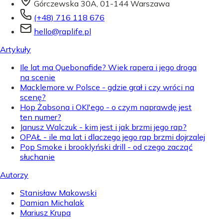
Górczewska 30A, 01-144 Warszawa
(+48) 716 118 676
hello@raplife.pl
Artykuły
Ile lat ma Quebonafide? Wiek rapera i jego droga
na scenie
Macklemore w Polsce - gdzie grał i czy wróci na
scenę?
Hop Żabsona i OKI'ego - o czym naprawdę jest
ten numer?
Janusz Walczuk - kim jest i jak brzmi jego rap?
OPAŁ - ile ma lat i dlaczego jego rap brzmi dojrzalej
Pop Smoke i brooklyński drill - od czego zacząć
słuchanie
Autorzy
Stanisław Makowski
Damian Michalak
Mariusz Krupa