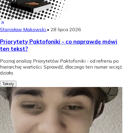
Stanisław Makowski
•
28 lipca 2026
Priorytety Paktofoniki - co naprawdę mówi
ten tekst?
Poznaj analizę Priorytetów Paktofoniki - od refrenu po
hierarchię wartości. Sprawdź, dlaczego ten numer wciąż
działa.
Teksty