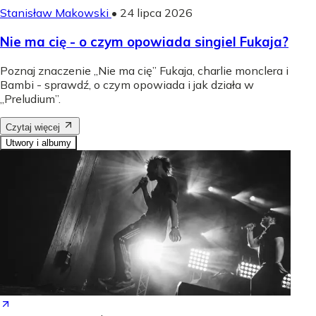
Stanisław Makowski
•
24 lipca 2026
Nie ma cię - o czym opowiada singiel Fukaja?
Poznaj znaczenie „Nie ma cię” Fukaja, charlie monclera i
Bambi - sprawdź, o czym opowiada i jak działa w
„Preludium”.
Czytaj więcej
Utwory i albumy