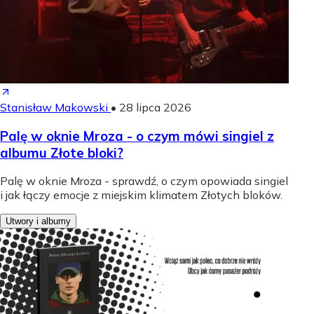
Stanisław Makowski
•
28 lipca 2026
Palę w oknie Mroza - o czym mówi singiel z
albumu Złote bloki?
Palę w oknie Mroza - sprawdź, o czym opowiada singiel
i jak łączy emocje z miejskim klimatem Złotych bloków.
Utwory i albumy