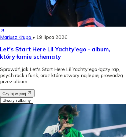
Mariusz Krupa
•
19 lipca 2026
Let's Start Here Lil Yachty'ego - album,
który łamie schematy
Sprawdź, jak Let's Start Here Lil Yachty'ego łączy rap,
psych rock i funk, oraz które utwory najlepiej prowadzą
przez album.
Czytaj więcej
Utwory i albumy