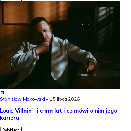
Stanisław Makowski
•
15 lipca 2026
Louis Villain - ile ma lat i co mówi o nim jego
kariera
Polski rap