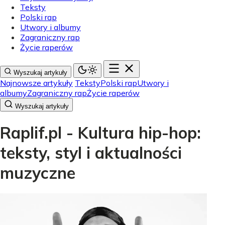
Teksty
Polski rap
Utwory i albumy
Zagraniczny rap
Życie raperów
Wyszukaj artykuły
Najnowsze artykuły
Teksty
Polski rap
Utwory i
albumy
Zagraniczny rap
Życie raperów
Wyszukaj artykuły
Raplif.pl - Kultura hip-hop:
teksty, styl i aktualności
muzyczne