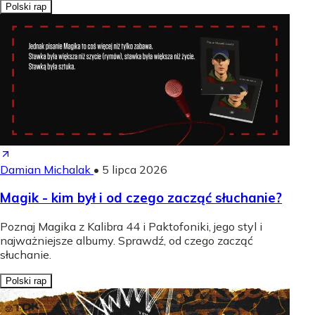
Polski rap
Damian Michalak
•
5 lipca 2026
Magik - kim był i od czego zacząć słuchanie?
Poznaj Magika z Kalibra 44 i Paktofoniki, jego styl i
najważniejsze albumy. Sprawdź, od czego zacząć
słuchanie.
Polski rap