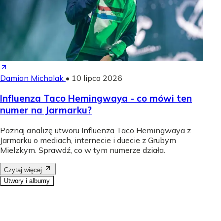
Damian Michalak
•
10 lipca 2026
Influenza Taco Hemingwaya - co mówi ten
numer na Jarmarku?
Poznaj analizę utworu Influenza Taco Hemingwaya z
Jarmarku o mediach, internecie i duecie z Grubym
Mielzkym. Sprawdź, co w tym numerze działa.
Czytaj więcej
Utwory i albumy