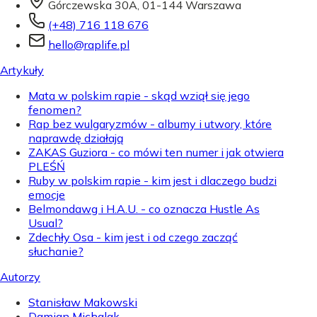
Górczewska 30A, 01-144 Warszawa
(+48) 716 118 676
hello@raplife.pl
Artykuły
Mata w polskim rapie - skąd wziął się jego
fenomen?
Rap bez wulgaryzmów - albumy i utwory, które
naprawdę działają
ZAKAS Guziora - co mówi ten numer i jak otwiera
PLEŚŃ
Ruby w polskim rapie - kim jest i dlaczego budzi
emocje
Belmondawg i H.A.U. - co oznacza Hustle As
Usual?
Zdechły Osa - kim jest i od czego zacząć
słuchanie?
Autorzy
Stanisław Makowski
Damian Michalak