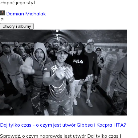
złapać jego styl.
Damian Michalak
Utwory i albumy
Daj tylko czas - o czym jest utwór Gibbsa i Kacpra HTA?
Sprawdź, o czym naprawdę jest utwór Daj tylko czas i