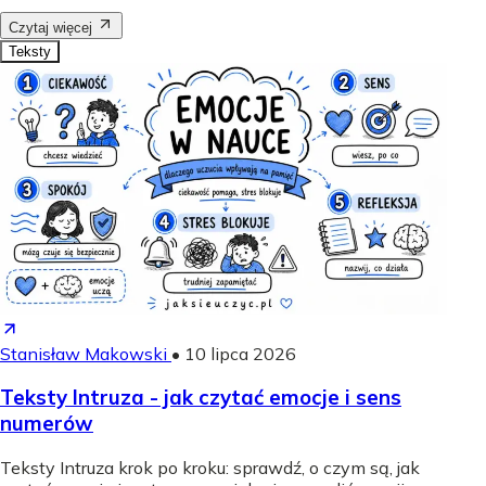
Czytaj więcej
Teksty
Stanisław Makowski
•
10 lipca 2026
Teksty Intruza - jak czytać emocje i sens
numerów
Teksty Intruza krok po kroku: sprawdź, o czym są, jak