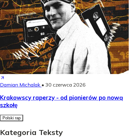
Damian Michalak
•
30 czerwca 2026
Krakowscy raperzy - od pionierów po nową
szkołę
Polski rap
Kategoria Teksty