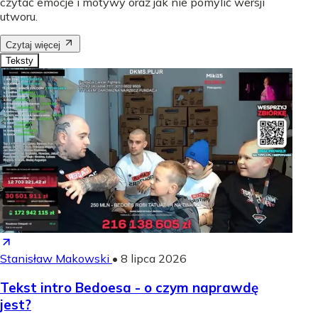
czytać emocje i motywy oraz jak nie pomylić wersji
utworu.
Czytaj więcej
Teksty
Stanisław Makowski
•
8 lipca 2026
Tekst intro Bedoesa - o czym naprawdę
jest?