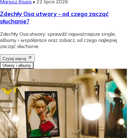
Mariusz Krupa
•
22 lipca 2026
Zdechły Osa utwory - od czego zacząć
słuchanie?
Zdechły Osa utwory: sprawdź najważniejsze single,
albumy i współprace oraz zobacz, od czego najlepiej
zacząć słuchanie.
Czytaj więcej
Utwory i albumy