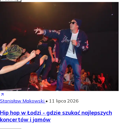
Stanisław Makowski
•
11 lipca 2026
Hip hop w Łodzi - gdzie szukać najlepszych
koncertów i jamów