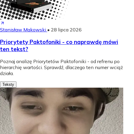
Stanisław Makowski
•
28 lipca 2026
Priorytety Paktofoniki - co naprawdę mówi
ten tekst?
Poznaj analizę Priorytetów Paktofoniki - od refrenu po
hierarchię wartości. Sprawdź, dlaczego ten numer wciąż
działa.
Teksty