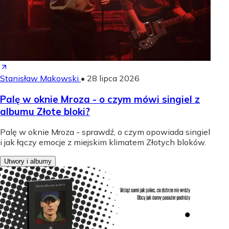
Stanisław Makowski
•
28 lipca 2026
Palę w oknie Mroza - o czym mówi singiel z
albumu Złote bloki?
Palę w oknie Mroza - sprawdź, o czym opowiada singiel
i jak łączy emocje z miejskim klimatem Złotych bloków.
Utwory i albumy