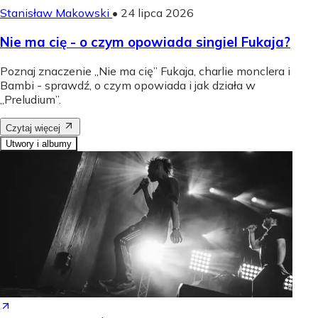
Stanisław Makowski
•
24 lipca 2026
Nie ma cię - o czym opowiada singiel Fukaja?
Poznaj znaczenie „Nie ma cię” Fukaja, charlie monclera i
Bambi - sprawdź, o czym opowiada i jak działa w
„Preludium”.
Czytaj więcej
Utwory i albumy