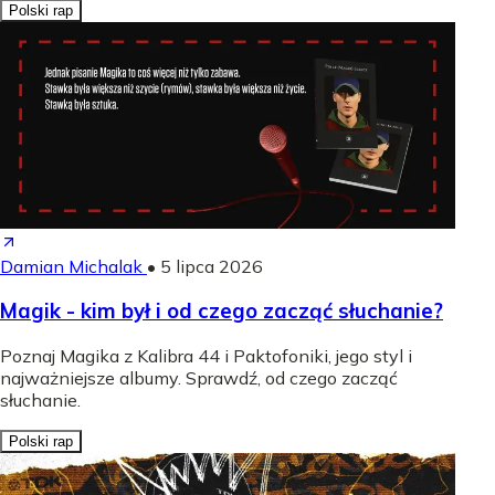
Polski rap
Damian Michalak
•
5 lipca 2026
Magik - kim był i od czego zacząć słuchanie?
Poznaj Magika z Kalibra 44 i Paktofoniki, jego styl i
najważniejsze albumy. Sprawdź, od czego zacząć
słuchanie.
Polski rap