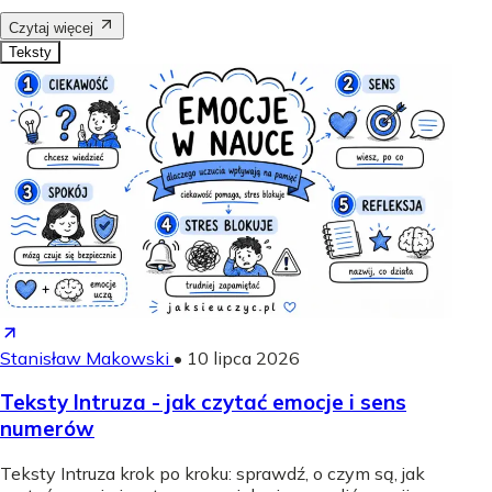
Czytaj więcej
Teksty
Stanisław Makowski
•
10 lipca 2026
Teksty Intruza - jak czytać emocje i sens
numerów
Teksty Intruza krok po kroku: sprawdź, o czym są, jak