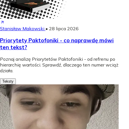
Stanisław Makowski
•
28 lipca 2026
Priorytety Paktofoniki - co naprawdę mówi
ten tekst?
Poznaj analizę Priorytetów Paktofoniki - od refrenu po
hierarchię wartości. Sprawdź, dlaczego ten numer wciąż
działa.
Teksty