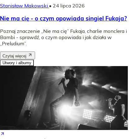
Stanisław Makowski
•
24 lipca 2026
Nie ma cię - o czym opowiada singiel Fukaja?
Poznaj znaczenie „Nie ma cię” Fukaja, charlie monclera i
Bambi - sprawdź, o czym opowiada i jak działa w
„Preludium”.
Czytaj więcej
Utwory i albumy