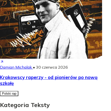
Damian Michalak
•
30 czerwca 2026
Krakowscy raperzy - od pionierów po nową
szkołę
Polski rap
Kategoria Teksty