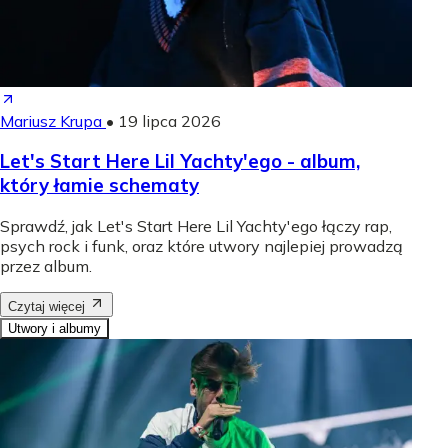
Mariusz Krupa
•
19 lipca 2026
Let's Start Here Lil Yachty'ego - album,
który łamie schematy
Sprawdź, jak Let's Start Here Lil Yachty'ego łączy rap,
psych rock i funk, oraz które utwory najlepiej prowadzą
przez album.
Czytaj więcej
Utwory i albumy