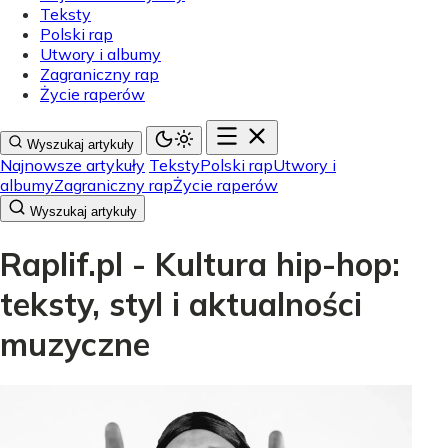
Teksty
Polski rap
Utwory i albumy
Zagraniczny rap
Życie raperów
Wyszukaj artykuły
Najnowsze artykuły
Teksty
Polski rap
Utwory i
albumy
Zagraniczny rap
Życie raperów
Wyszukaj artykuły
Raplif.pl - Kultura hip-hop:
teksty, styl i aktualności
muzyczne