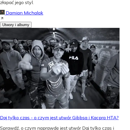
złapać jego styl.
Damian Michalak
Utwory i albumy
Daj tylko czas - o czym jest utwór Gibbsa i Kacpra HTA?
Sprawdź, o czym naprawdę jest utwór Daj tylko czas i