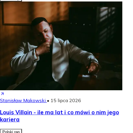
Stanisław Makowski
•
15 lipca 2026
Louis Villain - ile ma lat i co mówi o nim jego
kariera
Polski rap