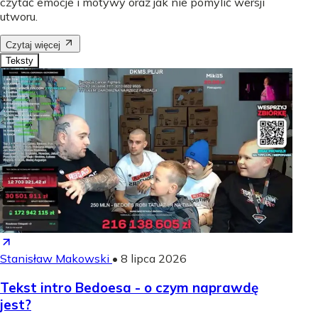
czytać emocje i motywy oraz jak nie pomylić wersji
utworu.
Czytaj więcej
Teksty
Stanisław Makowski
•
8 lipca 2026
Tekst intro Bedoesa - o czym naprawdę
jest?