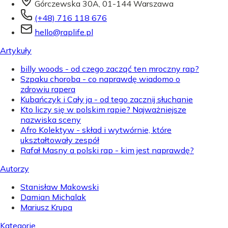
Górczewska 30A, 01-144 Warszawa
(+48) 716 118 676
hello@raplife.pl
Artykuły
billy woods - od czego zacząć ten mroczny rap?
Szpaku choroba - co naprawdę wiadomo o
zdrowiu rapera
Kubańczyk i Cały ja - od tego zacznij słuchanie
Kto liczy się w polskim rapie? Najważniejsze
nazwiska sceny
Afro Kolektyw - skład i wytwórnie, które
ukształtowały zespół
Rafał Masny a polski rap - kim jest naprawdę?
Autorzy
Stanisław Makowski
Damian Michalak
Mariusz Krupa
Kategorie