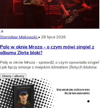
Stanisław Makowski
•
28 lipca 2026
Palę w oknie Mroza - o czym mówi singiel z
albumu Złote bloki?
Palę w oknie Mroza - sprawdź, o czym opowiada singiel
i jak łączy emocje z miejskim klimatem Złotych bloków.
Utwory i albumy