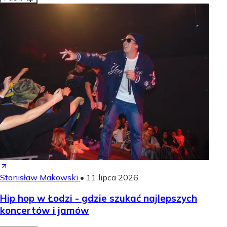
Stanisław Makowski
•
11 lipca 2026
Hip hop w Łodzi - gdzie szukać najlepszych
koncertów i jamów