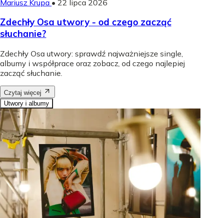
Mariusz Krupa
•
22 lipca 2026
Zdechły Osa utwory - od czego zacząć
słuchanie?
Zdechły Osa utwory: sprawdź najważniejsze single,
albumy i współprace oraz zobacz, od czego najlepiej
zacząć słuchanie.
Czytaj więcej
Utwory i albumy