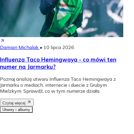
Damian Michalak
•
10 lipca 2026
Influenza Taco Hemingwaya - co mówi ten
numer na Jarmarku?
Poznaj analizę utworu Influenza Taco Hemingwaya z
Jarmarku o mediach, internecie i duecie z Grubym
Mielzkym. Sprawdź, co w tym numerze działa.
Czytaj więcej
Utwory i albumy