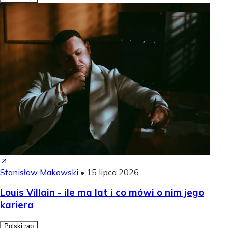
Stanisław Makowski
•
15 lipca 2026
Louis Villain - ile ma lat i co mówi o nim jego
kariera
Polski rap