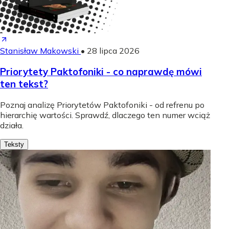
Stanisław Makowski
•
28 lipca 2026
Priorytety Paktofoniki - co naprawdę mówi
ten tekst?
Poznaj analizę Priorytetów Paktofoniki - od refrenu po
hierarchię wartości. Sprawdź, dlaczego ten numer wciąż
działa.
Teksty