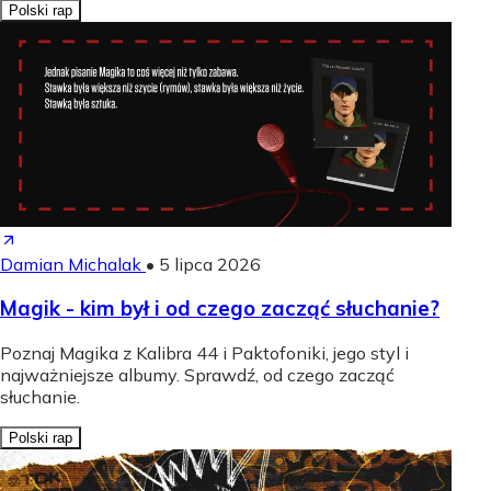
Polski rap
Damian Michalak
•
5 lipca 2026
Magik - kim był i od czego zacząć słuchanie?
Poznaj Magika z Kalibra 44 i Paktofoniki, jego styl i
najważniejsze albumy. Sprawdź, od czego zacząć
słuchanie.
Polski rap