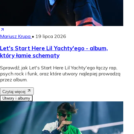
Mariusz Krupa
•
19 lipca 2026
Let's Start Here Lil Yachty'ego - album,
który łamie schematy
Sprawdź, jak Let's Start Here Lil Yachty'ego łączy rap,
psych rock i funk, oraz które utwory najlepiej prowadzą
przez album.
Czytaj więcej
Utwory i albumy