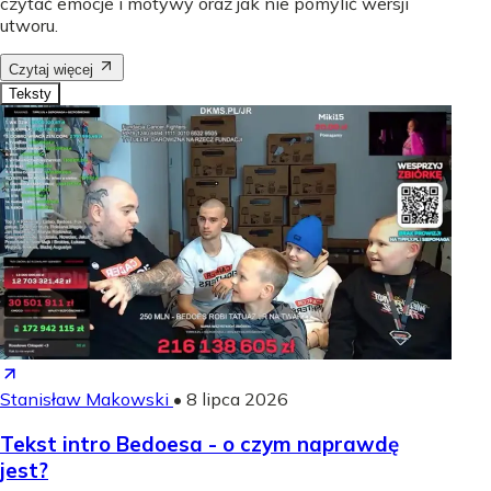
czytać emocje i motywy oraz jak nie pomylić wersji
utworu.
Czytaj więcej
Teksty
Stanisław Makowski
•
8 lipca 2026
Tekst intro Bedoesa - o czym naprawdę
jest?