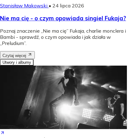
Stanisław Makowski
•
24 lipca 2026
Nie ma cię - o czym opowiada singiel Fukaja?
Poznaj znaczenie „Nie ma cię” Fukaja, charlie monclera i
Bambi - sprawdź, o czym opowiada i jak działa w
„Preludium”.
Czytaj więcej
Utwory i albumy