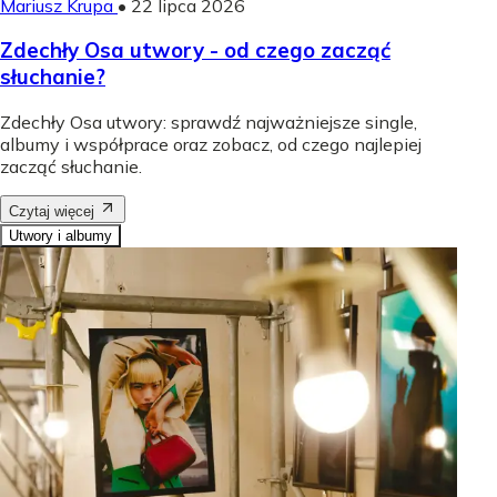
Mariusz Krupa
•
22 lipca 2026
Zdechły Osa utwory - od czego zacząć
słuchanie?
Zdechły Osa utwory: sprawdź najważniejsze single,
albumy i współprace oraz zobacz, od czego najlepiej
zacząć słuchanie.
Czytaj więcej
Utwory i albumy