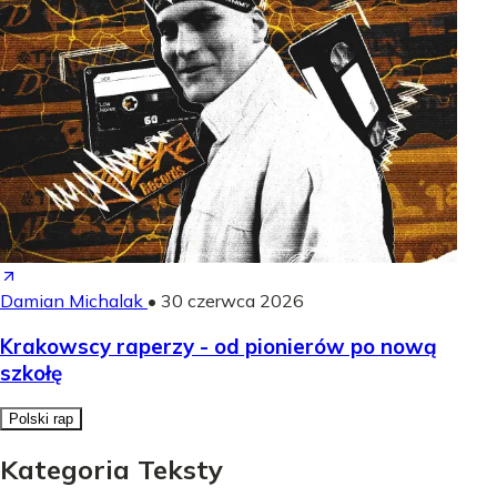
Damian Michalak
•
30 czerwca 2026
Krakowscy raperzy - od pionierów po nową
szkołę
Polski rap
Kategoria Teksty