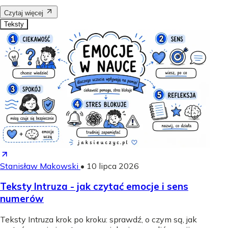
Czytaj więcej
Teksty
Stanisław Makowski
•
10 lipca 2026
Teksty Intruza - jak czytać emocje i sens
numerów
Teksty Intruza krok po kroku: sprawdź, o czym są, jak