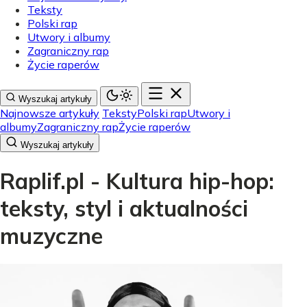
Teksty
Polski rap
Utwory i albumy
Zagraniczny rap
Życie raperów
Wyszukaj artykuły
Najnowsze artykuły
Teksty
Polski rap
Utwory i
albumy
Zagraniczny rap
Życie raperów
Wyszukaj artykuły
Raplif.pl - Kultura hip-hop:
teksty, styl i aktualności
muzyczne