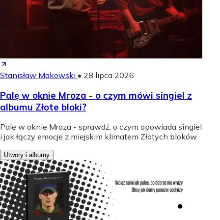
Stanisław Makowski
•
28 lipca 2026
Palę w oknie Mroza - o czym mówi singiel z
albumu Złote bloki?
Palę w oknie Mroza - sprawdź, o czym opowiada singiel
i jak łączy emocje z miejskim klimatem Złotych bloków.
Utwory i albumy