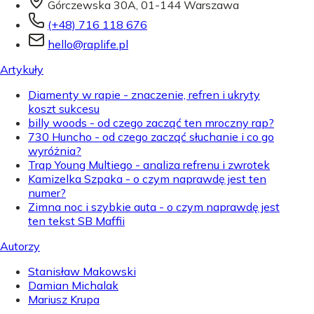
Górczewska 30A, 01-144 Warszawa
(+48) 716 118 676
hello@raplife.pl
Artykuły
Diamenty w rapie - znaczenie, refren i ukryty
koszt sukcesu
billy woods - od czego zacząć ten mroczny rap?
730 Huncho - od czego zacząć słuchanie i co go
wyróżnia?
Trap Young Multiego - analiza refrenu i zwrotek
Kamizelka Szpaka - o czym naprawdę jest ten
numer?
Zimna noc i szybkie auta - o czym naprawdę jest
ten tekst SB Maffii
Autorzy
Stanisław Makowski
Damian Michalak
Mariusz Krupa