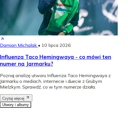
Damian Michalak
•
10 lipca 2026
Influenza Taco Hemingwaya - co mówi ten
numer na Jarmarku?
Poznaj analizę utworu Influenza Taco Hemingwaya z
Jarmarku o mediach, internecie i duecie z Grubym
Mielzkym. Sprawdź, co w tym numerze działa.
Czytaj więcej
Utwory i albumy