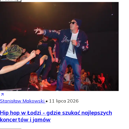
Stanisław Makowski
•
11 lipca 2026
Hip hop w Łodzi - gdzie szukać najlepszych
koncertów i jamów