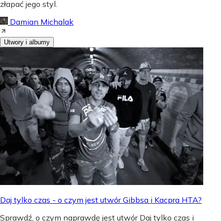
złapać jego styl.
Damian Michalak
Utwory i albumy
Daj tylko czas - o czym jest utwór Gibbsa i Kacpra HTA?
Sprawdź, o czym naprawdę jest utwór Daj tylko czas i