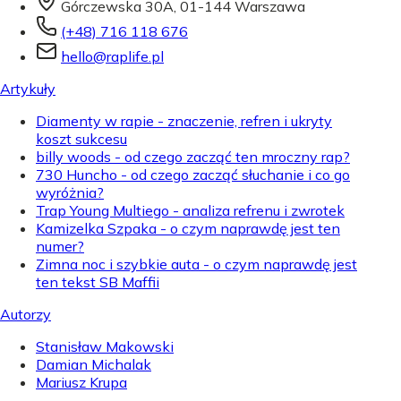
Górczewska 30A, 01-144 Warszawa
(+48) 716 118 676
hello@raplife.pl
Artykuły
Diamenty w rapie - znaczenie, refren i ukryty
koszt sukcesu
billy woods - od czego zacząć ten mroczny rap?
730 Huncho - od czego zacząć słuchanie i co go
wyróżnia?
Trap Young Multiego - analiza refrenu i zwrotek
Kamizelka Szpaka - o czym naprawdę jest ten
numer?
Zimna noc i szybkie auta - o czym naprawdę jest
ten tekst SB Maffii
Autorzy
Stanisław Makowski
Damian Michalak
Mariusz Krupa