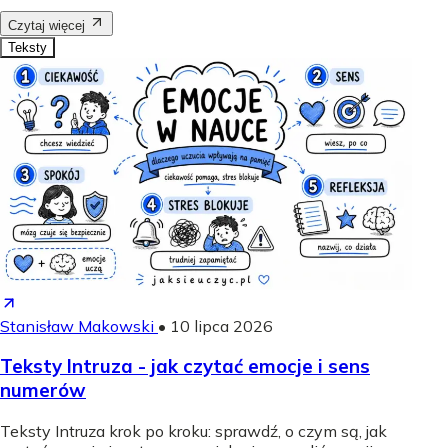
Czytaj więcej
Teksty
Stanisław Makowski
•
10 lipca 2026
Teksty Intruza - jak czytać emocje i sens
numerów
Teksty Intruza krok po kroku: sprawdź, o czym są, jak