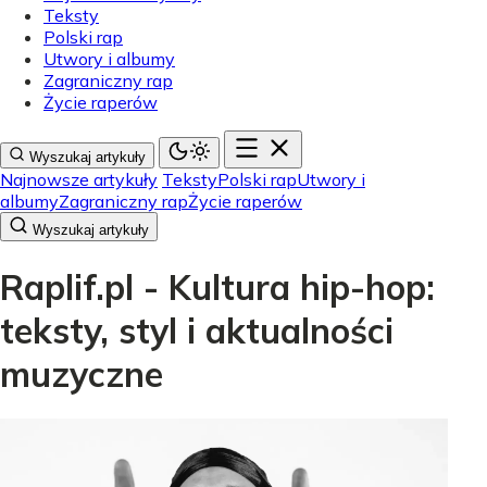
Teksty
Polski rap
Utwory i albumy
Zagraniczny rap
Życie raperów
Wyszukaj artykuły
Najnowsze artykuły
Teksty
Polski rap
Utwory i
albumy
Zagraniczny rap
Życie raperów
Wyszukaj artykuły
Raplif.pl - Kultura hip-hop:
teksty, styl i aktualności
muzyczne