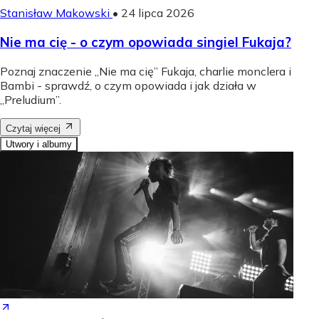
Stanisław Makowski
•
24 lipca 2026
Nie ma cię - o czym opowiada singiel Fukaja?
Poznaj znaczenie „Nie ma cię” Fukaja, charlie monclera i
Bambi - sprawdź, o czym opowiada i jak działa w
„Preludium”.
Czytaj więcej
Utwory i albumy