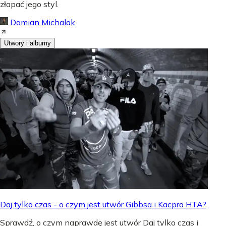
złapać jego styl.
Damian Michalak
Utwory i albumy
Daj tylko czas - o czym jest utwór Gibbsa i Kacpra HTA?
Sprawdź, o czym naprawdę jest utwór Daj tylko czas i