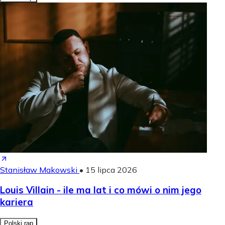
Stanisław Makowski
•
15 lipca 2026
Louis Villain - ile ma lat i co mówi o nim jego
kariera
Polski rap