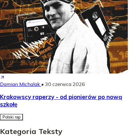
Damian Michalak
•
30 czerwca 2026
Krakowscy raperzy - od pionierów po nową
szkołę
Polski rap
Kategoria Teksty