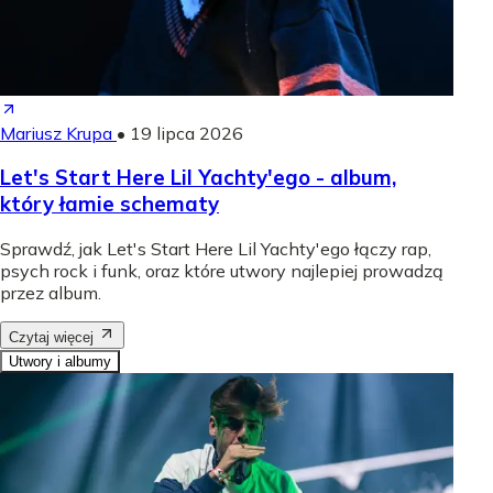
Mariusz Krupa
•
19 lipca 2026
Let's Start Here Lil Yachty'ego - album,
który łamie schematy
Sprawdź, jak Let's Start Here Lil Yachty'ego łączy rap,
psych rock i funk, oraz które utwory najlepiej prowadzą
przez album.
Czytaj więcej
Utwory i albumy