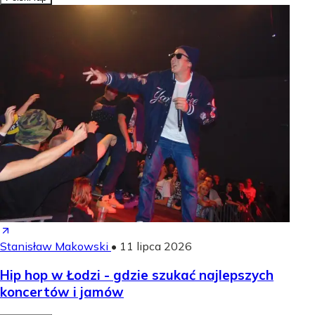
Stanisław Makowski
•
11 lipca 2026
Hip hop w Łodzi - gdzie szukać najlepszych
koncertów i jamów