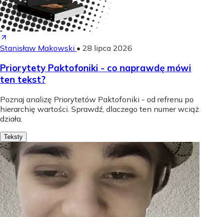
Stanisław Makowski
•
28 lipca 2026
Priorytety Paktofoniki - co naprawdę mówi
ten tekst?
Poznaj analizę Priorytetów Paktofoniki - od refrenu po
hierarchię wartości. Sprawdź, dlaczego ten numer wciąż
działa.
Teksty