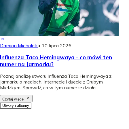
Damian Michalak
•
10 lipca 2026
Influenza Taco Hemingwaya - co mówi ten
numer na Jarmarku?
Poznaj analizę utworu Influenza Taco Hemingwaya z
Jarmarku o mediach, internecie i duecie z Grubym
Mielzkym. Sprawdź, co w tym numerze działa.
Czytaj więcej
Utwory i albumy