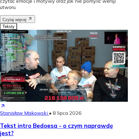
czytać emocje i motywy oraz jak nie pomylić wersji
utworu.
Czytaj więcej
Teksty
Stanisław Makowski
•
8 lipca 2026
Tekst intro Bedoesa - o czym naprawdę
jest?