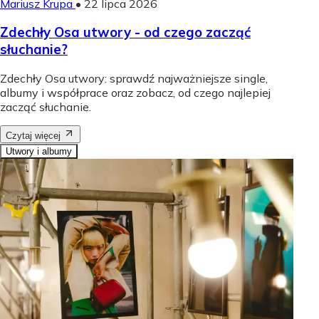
Mariusz Krupa
•
22 lipca 2026
Zdechły Osa utwory - od czego zacząć
słuchanie?
Zdechły Osa utwory: sprawdź najważniejsze single,
albumy i współprace oraz zobacz, od czego najlepiej
zacząć słuchanie.
Czytaj więcej
Utwory i albumy