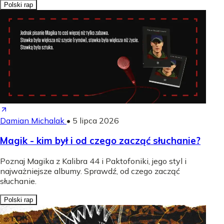
Polski rap
Damian Michalak
•
5 lipca 2026
Magik - kim był i od czego zacząć słuchanie?
Poznaj Magika z Kalibra 44 i Paktofoniki, jego styl i
najważniejsze albumy. Sprawdź, od czego zacząć
słuchanie.
Polski rap