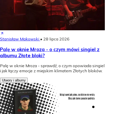
Stanisław Makowski
•
28 lipca 2026
Palę w oknie Mroza - o czym mówi singiel z
albumu Złote bloki?
Palę w oknie Mroza - sprawdź, o czym opowiada singiel
i jak łączy emocje z miejskim klimatem Złotych bloków.
Utwory i albumy