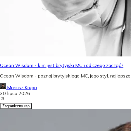
Ocean Wisdom - kim jest brytyjski MC i od czego zacząć?
Ocean Wisdom - poznaj brytyjskiego MC, jego styl, najlepsze
Mariusz Krupa
30 lipca 2026
Zagraniczny rap