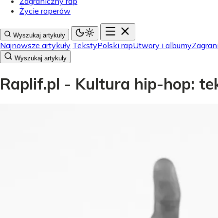
Zagraniczny rap
Życie raperów
Wyszukaj artykuły
Najnowsze artykuły
Teksty
Polski rap
Utwory i albumy
Zagran
Wyszukaj artykuły
Raplif.pl - Kultura hip-hop: t