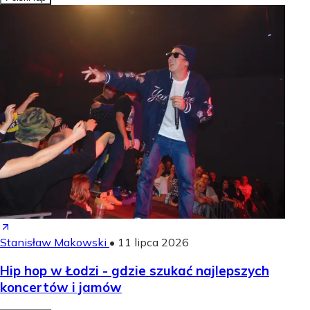
Stanisław Makowski
•
11 lipca 2026
Hip hop w Łodzi - gdzie szukać najlepszych
koncertów i jamów