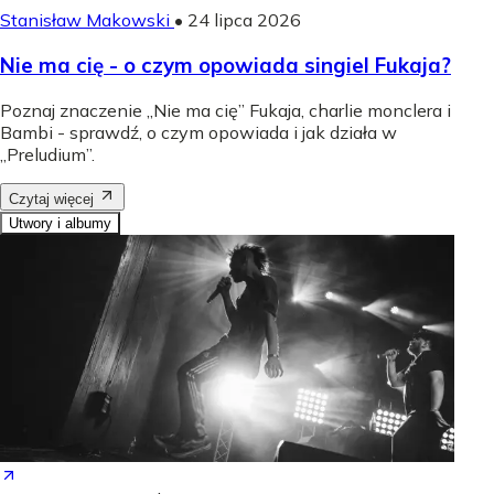
Stanisław Makowski
•
24 lipca 2026
Nie ma cię - o czym opowiada singiel Fukaja?
Poznaj znaczenie „Nie ma cię” Fukaja, charlie monclera i
Bambi - sprawdź, o czym opowiada i jak działa w
„Preludium”.
Czytaj więcej
Utwory i albumy