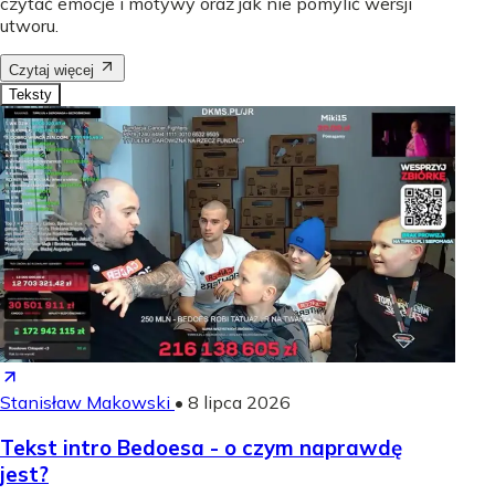
czytać emocje i motywy oraz jak nie pomylić wersji
utworu.
Czytaj więcej
Teksty
Stanisław Makowski
•
8 lipca 2026
Tekst intro Bedoesa - o czym naprawdę
jest?