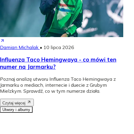
Damian Michalak
•
10 lipca 2026
Influenza Taco Hemingwaya - co mówi ten
numer na Jarmarku?
Poznaj analizę utworu Influenza Taco Hemingwaya z
Jarmarku o mediach, internecie i duecie z Grubym
Mielzkym. Sprawdź, co w tym numerze działa.
Czytaj więcej
Utwory i albumy