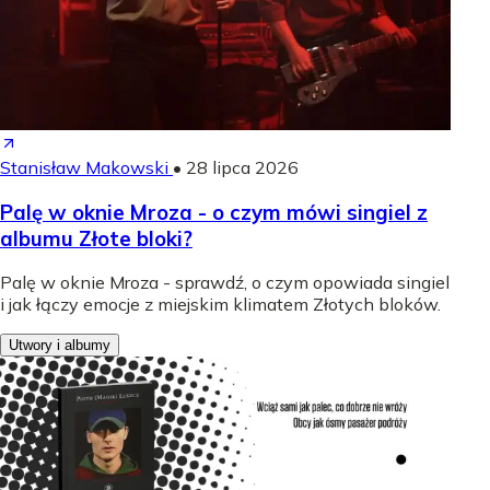
Stanisław Makowski
•
28 lipca 2026
Palę w oknie Mroza - o czym mówi singiel z
albumu Złote bloki?
Palę w oknie Mroza - sprawdź, o czym opowiada singiel
i jak łączy emocje z miejskim klimatem Złotych bloków.
Utwory i albumy