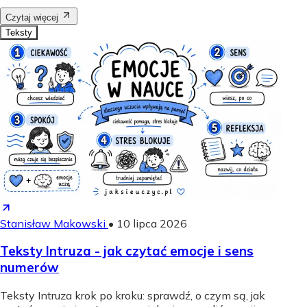
Czytaj więcej
Teksty
Stanisław Makowski
•
10 lipca 2026
Teksty Intruza - jak czytać emocje i sens
numerów
Teksty Intruza krok po kroku: sprawdź, o czym są, jak