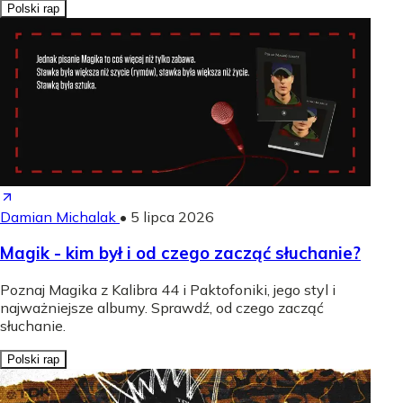
Polski rap
Damian Michalak
•
5 lipca 2026
Magik - kim był i od czego zacząć słuchanie?
Poznaj Magika z Kalibra 44 i Paktofoniki, jego styl i
najważniejsze albumy. Sprawdź, od czego zacząć
słuchanie.
Polski rap