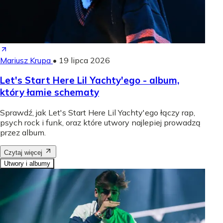
Mariusz Krupa
•
19 lipca 2026
Let's Start Here Lil Yachty'ego - album,
który łamie schematy
Sprawdź, jak Let's Start Here Lil Yachty'ego łączy rap,
psych rock i funk, oraz które utwory najlepiej prowadzą
przez album.
Czytaj więcej
Utwory i albumy