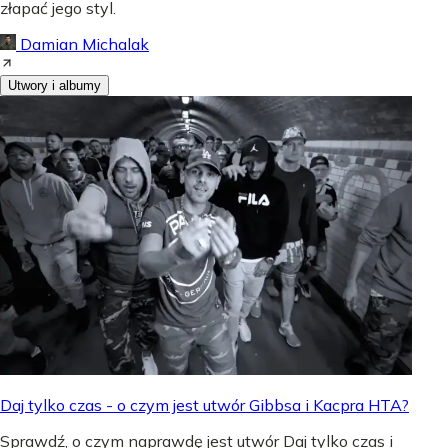
złapać jego styl.
Damian Michalak
Utwory i albumy
Daj tylko czas - o czym jest utwór Gibbsa i Kacpra HTA?
Sprawdź, o czym naprawdę jest utwór Daj tylko czas i