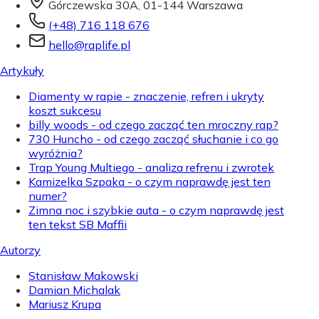
Górczewska 30A, 01-144 Warszawa
(+48) 716 118 676
hello@raplife.pl
Artykuły
Diamenty w rapie - znaczenie, refren i ukryty
koszt sukcesu
billy woods - od czego zacząć ten mroczny rap?
730 Huncho - od czego zacząć słuchanie i co go
wyróżnia?
Trap Young Multiego - analiza refrenu i zwrotek
Kamizelka Szpaka - o czym naprawdę jest ten
numer?
Zimna noc i szybkie auta - o czym naprawdę jest
ten tekst SB Maffii
Autorzy
Stanisław Makowski
Damian Michalak
Mariusz Krupa