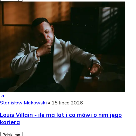
Stanisław Makowski
•
15 lipca 2026
Louis Villain - ile ma lat i co mówi o nim jego
kariera
Polski rap