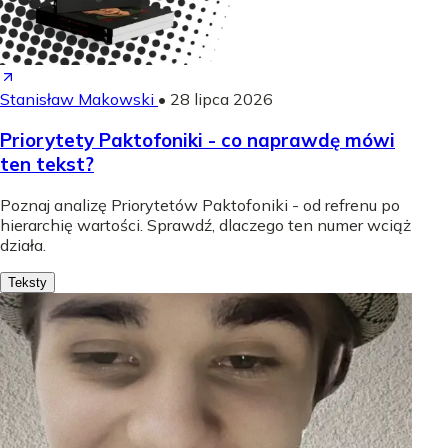
Stanisław Makowski
•
28 lipca 2026
Priorytety Paktofoniki - co naprawdę mówi
ten tekst?
Poznaj analizę Priorytetów Paktofoniki - od refrenu po
hierarchię wartości. Sprawdź, dlaczego ten numer wciąż
działa.
Teksty