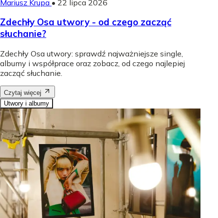
Mariusz Krupa
•
22 lipca 2026
Zdechły Osa utwory - od czego zacząć
słuchanie?
Zdechły Osa utwory: sprawdź najważniejsze single,
albumy i współprace oraz zobacz, od czego najlepiej
zacząć słuchanie.
Czytaj więcej
Utwory i albumy