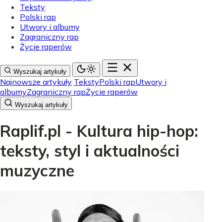
Teksty
Polski rap
Utwory i albumy
Zagraniczny rap
Życie raperów
Wyszukaj artykuły
Najnowsze artykuły
Teksty
Polski rap
Utwory i
albumy
Zagraniczny rap
Życie raperów
Wyszukaj artykuły
Raplif.pl - Kultura hip-hop:
teksty, styl i aktualności
muzyczne