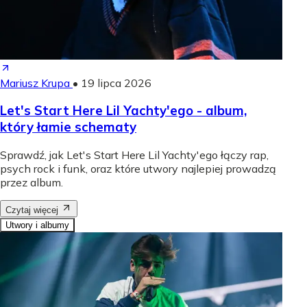
Mariusz Krupa
•
19 lipca 2026
Let's Start Here Lil Yachty'ego - album,
który łamie schematy
Sprawdź, jak Let's Start Here Lil Yachty'ego łączy rap,
psych rock i funk, oraz które utwory najlepiej prowadzą
przez album.
Czytaj więcej
Utwory i albumy