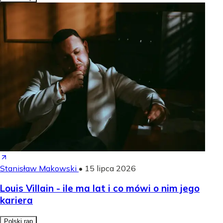
Stanisław Makowski
•
15 lipca 2026
Louis Villain - ile ma lat i co mówi o nim jego
kariera
Polski rap