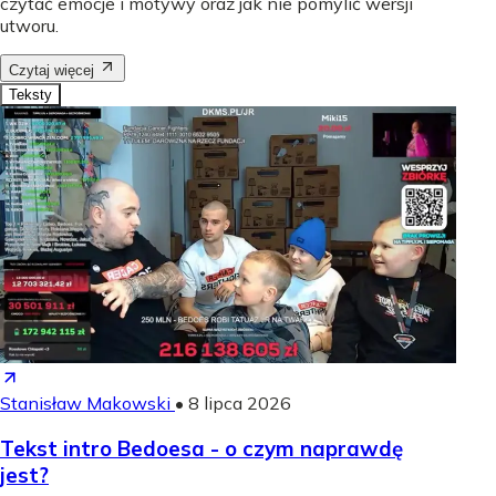
czytać emocje i motywy oraz jak nie pomylić wersji
utworu.
Czytaj więcej
Teksty
Stanisław Makowski
•
8 lipca 2026
Tekst intro Bedoesa - o czym naprawdę
jest?