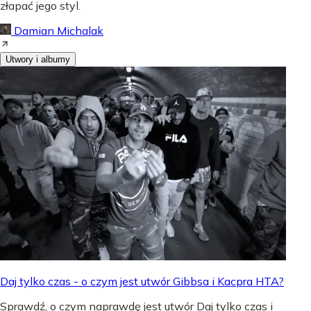
złapać jego styl.
Damian Michalak
Utwory i albumy
Daj tylko czas - o czym jest utwór Gibbsa i Kacpra HTA?
Sprawdź, o czym naprawdę jest utwór Daj tylko czas i