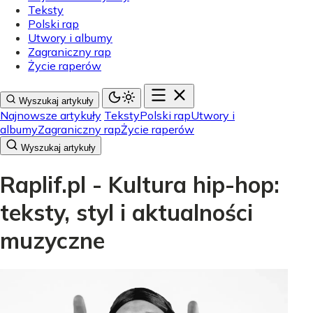
Teksty
Polski rap
Utwory i albumy
Zagraniczny rap
Życie raperów
Wyszukaj artykuły
Najnowsze artykuły
Teksty
Polski rap
Utwory i
albumy
Zagraniczny rap
Życie raperów
Wyszukaj artykuły
Raplif.pl - Kultura hip-hop:
teksty, styl i aktualności
muzyczne