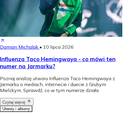
Damian Michalak
•
10 lipca 2026
Influenza Taco Hemingwaya - co mówi ten
numer na Jarmarku?
Poznaj analizę utworu Influenza Taco Hemingwaya z
Jarmarku o mediach, internecie i duecie z Grubym
Mielzkym. Sprawdź, co w tym numerze działa.
Czytaj więcej
Utwory i albumy