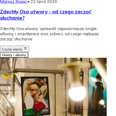
Mariusz Krupa
•
22 lipca 2026
Zdechły Osa utwory - od czego zacząć
słuchanie?
Zdechły Osa utwory: sprawdź najważniejsze single,
albumy i współprace oraz zobacz, od czego najlepiej
zacząć słuchanie.
Czytaj więcej
Utwory i albumy