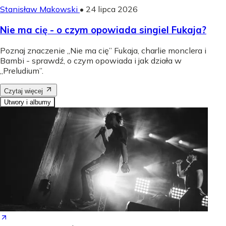
Stanisław Makowski
•
24 lipca 2026
Nie ma cię - o czym opowiada singiel Fukaja?
Poznaj znaczenie „Nie ma cię” Fukaja, charlie monclera i
Bambi - sprawdź, o czym opowiada i jak działa w
„Preludium”.
Czytaj więcej
Utwory i albumy