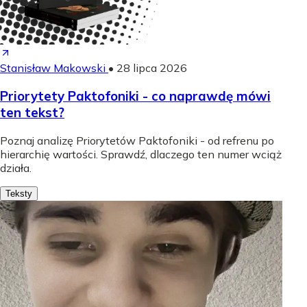
Stanisław Makowski
•
28 lipca 2026
Priorytety Paktofoniki - co naprawdę mówi
ten tekst?
Poznaj analizę Priorytetów Paktofoniki - od refrenu po
hierarchię wartości. Sprawdź, dlaczego ten numer wciąż
działa.
Teksty