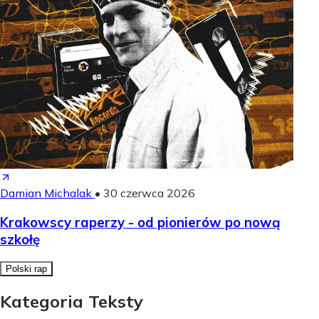
Damian Michalak
•
30 czerwca 2026
Krakowscy raperzy - od pionierów po nową
szkołę
Polski rap
Kategoria Teksty