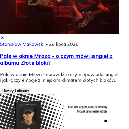
Stanisław Makowski
•
28 lipca 2026
Palę w oknie Mroza - o czym mówi singiel z
albumu Złote bloki?
Palę w oknie Mroza - sprawdź, o czym opowiada singiel
i jak łączy emocje z miejskim klimatem Złotych bloków.
Utwory i albumy