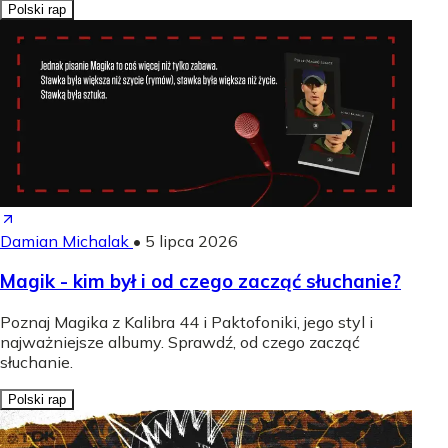
Polski rap
Damian Michalak
•
5 lipca 2026
Magik - kim był i od czego zacząć słuchanie?
Poznaj Magika z Kalibra 44 i Paktofoniki, jego styl i
najważniejsze albumy. Sprawdź, od czego zacząć
słuchanie.
Polski rap