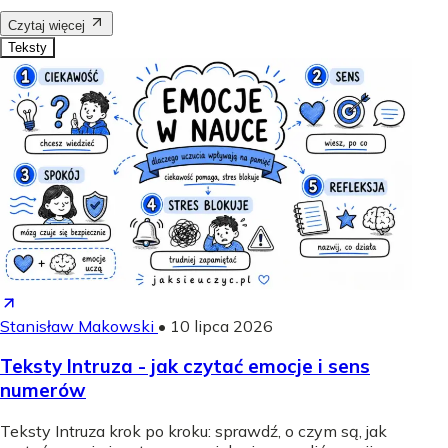
Czytaj więcej
Teksty
Stanisław Makowski
•
10 lipca 2026
Teksty Intruza - jak czytać emocje i sens
numerów
Teksty Intruza krok po kroku: sprawdź, o czym są, jak