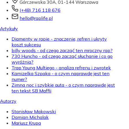
Górczewska 30A, 01-144 Warszawa
(+48) 716 118 676
hello@raplife.pl
Artykuły
Diamenty w rapie - znaczenie, refren i ukryty
koszt sukcesu
billy woods - od czego zacząć ten mroczny rap?
730 Huncho - od czego zacząć słuchanie i co go
wyróżnia?
Trap Young Multiego - analiza refrenu i zwrotek
Kamizelka Szpaka - o czym naprawdę jest ten
numer?
Zimna noc i szybkie auta - o czym naprawdę jest
ten tekst SB Maffii
Autorzy
Stanisław Makowski
Damian Michalak
Mariusz Krupa