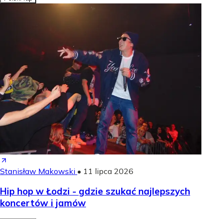
Stanisław Makowski
•
11 lipca 2026
Hip hop w Łodzi - gdzie szukać najlepszych
koncertów i jamów