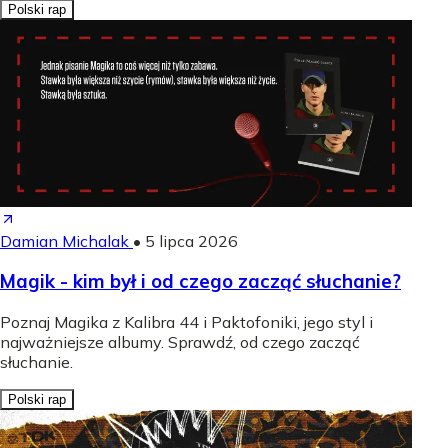
Polski rap
Damian Michalak
•
5 lipca 2026
Magik - kim był i od czego zacząć słuchanie?
Poznaj Magika z Kalibra 44 i Paktofoniki, jego styl i
najważniejsze albumy. Sprawdź, od czego zacząć
słuchanie.
Polski rap