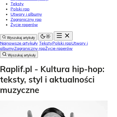
Teksty
Polski rap
Utwory i albumy
Zagraniczny rap
Życie raperów
Wyszukaj artykuły
Najnowsze artykuły
Teksty
Polski rap
Utwory i
albumy
Zagraniczny rap
Życie raperów
Wyszukaj artykuły
Raplif.pl - Kultura hip-hop:
teksty, styl i aktualności
muzyczne