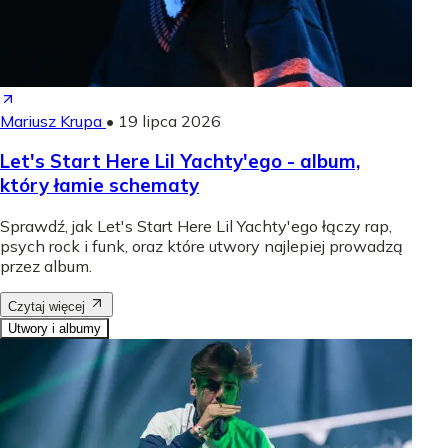
Mariusz Krupa
•
19 lipca 2026
Let's Start Here Lil Yachty'ego - album,
który łamie schematy
Sprawdź, jak Let's Start Here Lil Yachty'ego łączy rap,
psych rock i funk, oraz które utwory najlepiej prowadzą
przez album.
Czytaj więcej
Utwory i albumy