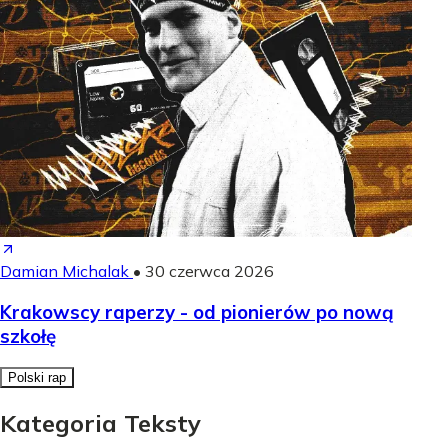
Damian Michalak
•
30 czerwca 2026
Krakowscy raperzy - od pionierów po nową
szkołę
Polski rap
Kategoria Teksty