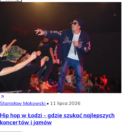
Stanisław Makowski
•
11 lipca 2026
Hip hop w Łodzi - gdzie szukać najlepszych
koncertów i jamów