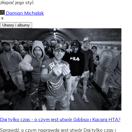
złapać jego styl.
Damian Michalak
Utwory i albumy
Daj tylko czas - o czym jest utwór Gibbsa i Kacpra HTA?
Sprawdź, o czym naprawdę jest utwór Daj tylko czas i