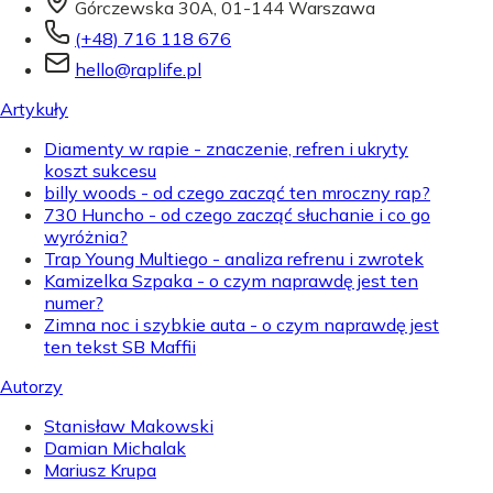
Górczewska 30A, 01-144 Warszawa
(+48) 716 118 676
hello@raplife.pl
Artykuły
Diamenty w rapie - znaczenie, refren i ukryty
koszt sukcesu
billy woods - od czego zacząć ten mroczny rap?
730 Huncho - od czego zacząć słuchanie i co go
wyróżnia?
Trap Young Multiego - analiza refrenu i zwrotek
Kamizelka Szpaka - o czym naprawdę jest ten
numer?
Zimna noc i szybkie auta - o czym naprawdę jest
ten tekst SB Maffii
Autorzy
Stanisław Makowski
Damian Michalak
Mariusz Krupa