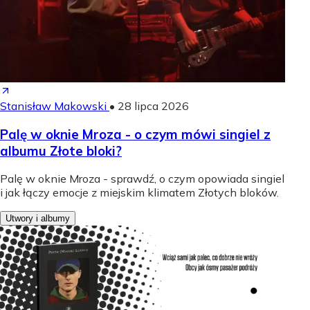
Stanisław Makowski
•
28 lipca 2026
Palę w oknie Mroza - o czym mówi singiel z
albumu Złote bloki?
Palę w oknie Mroza - sprawdź, o czym opowiada singiel
i jak łączy emocje z miejskim klimatem Złotych bloków.
Utwory i albumy