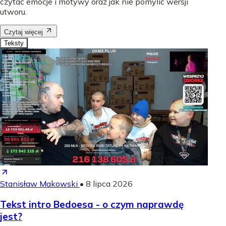
czytać emocje i motywy oraz jak nie pomylić wersji
utworu.
Czytaj więcej
Teksty
Stanisław Makowski
•
8 lipca 2026
Tekst intro Bedoesa - o czym naprawdę
jest?