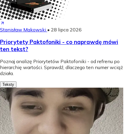
Stanisław Makowski
•
28 lipca 2026
Priorytety Paktofoniki - co naprawdę mówi
ten tekst?
Poznaj analizę Priorytetów Paktofoniki - od refrenu po
hierarchię wartości. Sprawdź, dlaczego ten numer wciąż
działa.
Teksty