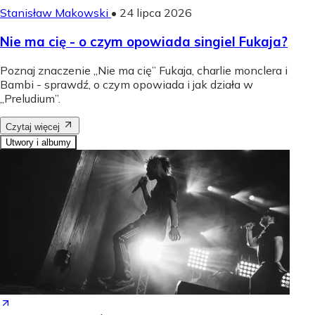
Stanisław Makowski
•
24 lipca 2026
Nie ma cię - o czym opowiada singiel Fukaja?
Poznaj znaczenie „Nie ma cię” Fukaja, charlie monclera i
Bambi - sprawdź, o czym opowiada i jak działa w
„Preludium”.
Czytaj więcej
Utwory i albumy