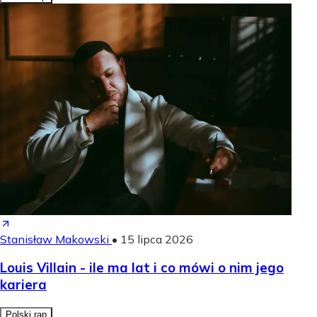
Stanisław Makowski
•
15 lipca 2026
Louis Villain - ile ma lat i co mówi o nim jego
kariera
Polski rap