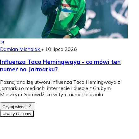
Damian Michalak
•
10 lipca 2026
Influenza Taco Hemingwaya - co mówi ten
numer na Jarmarku?
Poznaj analizę utworu Influenza Taco Hemingwaya z
Jarmarku o mediach, internecie i duecie z Grubym
Mielzkym. Sprawdź, co w tym numerze działa.
Czytaj więcej
Utwory i albumy