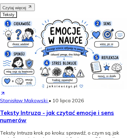
Czytaj więcej
Teksty
Stanisław Makowski
•
10 lipca 2026
Teksty Intruza - jak czytać emocje i sens
numerów
Teksty Intruza krok po kroku: sprawdź, o czym są, jak