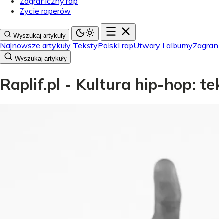
Zagraniczny rap
Życie raperów
Wyszukaj artykuły
Najnowsze artykuły
Teksty
Polski rap
Utwory i albumy
Zagran
Wyszukaj artykuły
Raplif.pl - Kultura hip-hop: t