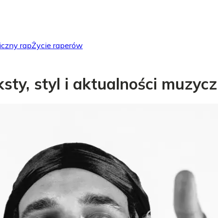
iczny rap
Życie raperów
eksty, styl i aktualności muzyc