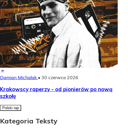
Damian Michalak
•
30 czerwca 2026
Krakowscy raperzy - od pionierów po nową
szkołę
Polski rap
Kategoria Teksty