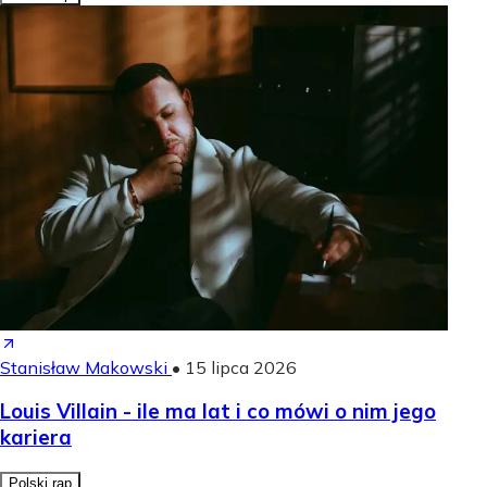
Stanisław Makowski
•
15 lipca 2026
Louis Villain - ile ma lat i co mówi o nim jego
kariera
Polski rap