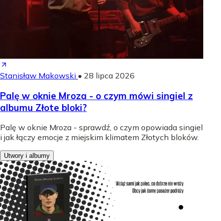
Stanisław Makowski
•
28 lipca 2026
Palę w oknie Mroza - o czym mówi singiel z
albumu Złote bloki?
Palę w oknie Mroza - sprawdź, o czym opowiada singiel
i jak łączy emocje z miejskim klimatem Złotych bloków.
Utwory i albumy