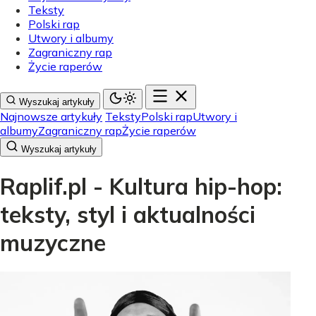
Teksty
Polski rap
Utwory i albumy
Zagraniczny rap
Życie raperów
Wyszukaj artykuły
Najnowsze artykuły
Teksty
Polski rap
Utwory i
albumy
Zagraniczny rap
Życie raperów
Wyszukaj artykuły
Raplif.pl - Kultura hip-hop:
teksty, styl i aktualności
muzyczne