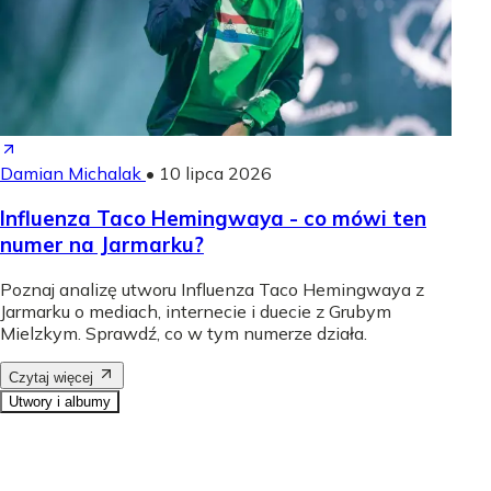
Damian Michalak
•
10 lipca 2026
Influenza Taco Hemingwaya - co mówi ten
numer na Jarmarku?
Poznaj analizę utworu Influenza Taco Hemingwaya z
Jarmarku o mediach, internecie i duecie z Grubym
Mielzkym. Sprawdź, co w tym numerze działa.
Czytaj więcej
Utwory i albumy