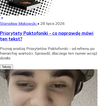
Stanisław Makowski
•
28 lipca 2026
Priorytety Paktofoniki - co naprawdę mówi
ten tekst?
Poznaj analizę Priorytetów Paktofoniki - od refrenu po
hierarchię wartości. Sprawdź, dlaczego ten numer wciąż
działa.
Teksty