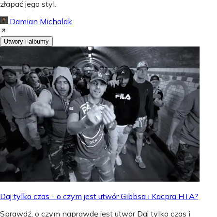
złapać jego styl.
Damian Michalak
Utwory i albumy
Daj tylko czas - o czym jest utwór Gibbsa i Kacpra HTA?
Sprawdź, o czym naprawdę jest utwór Daj tylko czas i