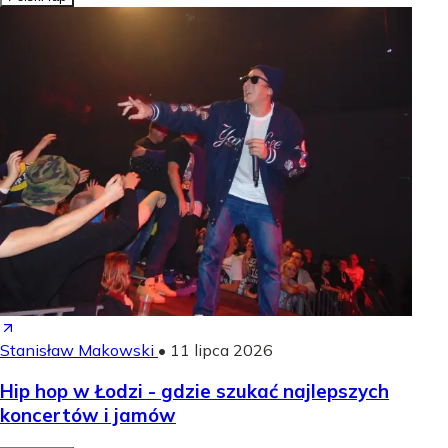
Stanisław Makowski
•
11 lipca 2026
Hip hop w Łodzi - gdzie szukać najlepszych
koncertów i jamów