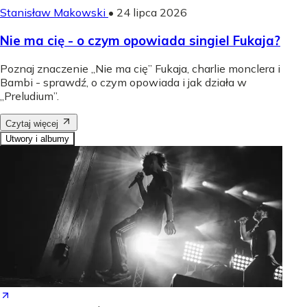
Stanisław Makowski
•
24 lipca 2026
Nie ma cię - o czym opowiada singiel Fukaja?
Poznaj znaczenie „Nie ma cię” Fukaja, charlie monclera i
Bambi - sprawdź, o czym opowiada i jak działa w
„Preludium”.
Czytaj więcej
Utwory i albumy