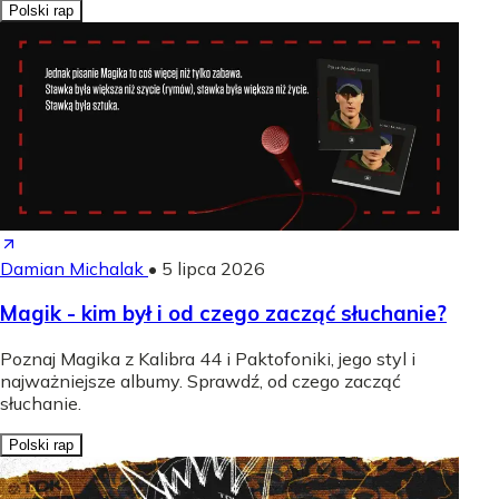
Polski rap
Damian Michalak
•
5 lipca 2026
Magik - kim był i od czego zacząć słuchanie?
Poznaj Magika z Kalibra 44 i Paktofoniki, jego styl i
najważniejsze albumy. Sprawdź, od czego zacząć
słuchanie.
Polski rap