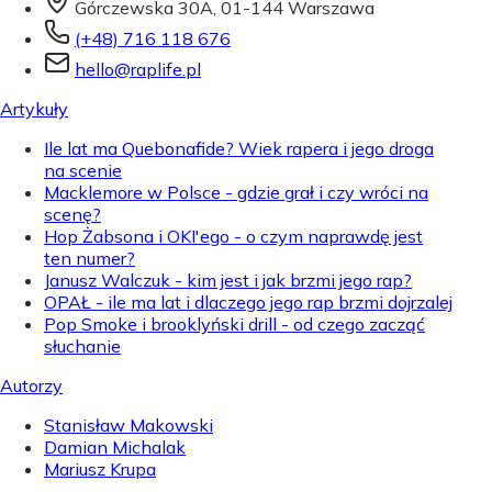
Górczewska 30A, 01-144 Warszawa
(+48) 716 118 676
hello@raplife.pl
Artykuły
Ile lat ma Quebonafide? Wiek rapera i jego droga
na scenie
Macklemore w Polsce - gdzie grał i czy wróci na
scenę?
Hop Żabsona i OKI'ego - o czym naprawdę jest
ten numer?
Janusz Walczuk - kim jest i jak brzmi jego rap?
OPAŁ - ile ma lat i dlaczego jego rap brzmi dojrzalej
Pop Smoke i brooklyński drill - od czego zacząć
słuchanie
Autorzy
Stanisław Makowski
Damian Michalak
Mariusz Krupa