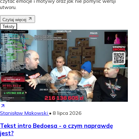
czytać emocje i motywy oraz jak nie pomylić wersji
utworu.
Czytaj więcej
Teksty
Stanisław Makowski
•
8 lipca 2026
Tekst intro Bedoesa - o czym naprawdę
jest?