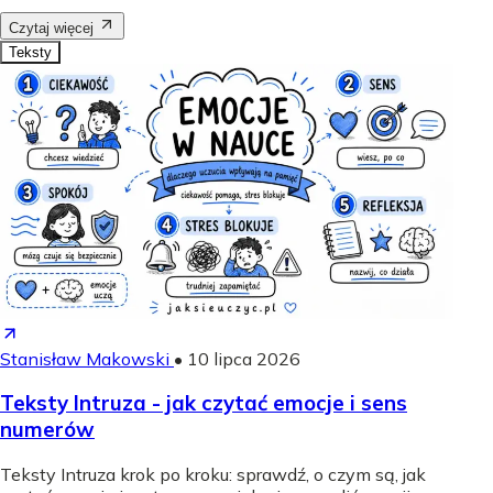
Czytaj więcej
Teksty
Stanisław Makowski
•
10 lipca 2026
Teksty Intruza - jak czytać emocje i sens
numerów
Teksty Intruza krok po kroku: sprawdź, o czym są, jak