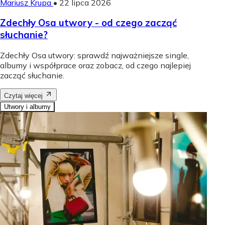
Mariusz Krupa
•
22 lipca 2026
Zdechły Osa utwory - od czego zacząć
słuchanie?
Zdechły Osa utwory: sprawdź najważniejsze single,
albumy i współprace oraz zobacz, od czego najlepiej
zacząć słuchanie.
Czytaj więcej
Utwory i albumy