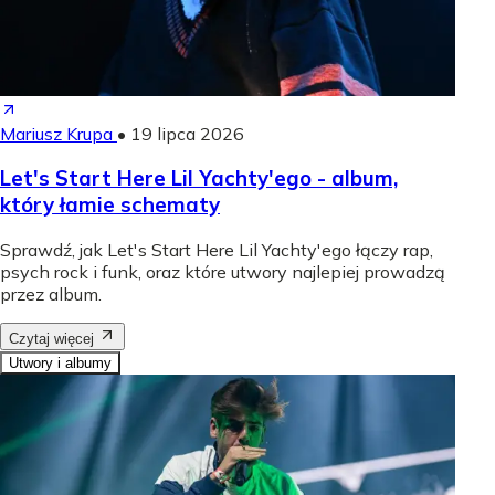
Mariusz Krupa
•
19 lipca 2026
Let's Start Here Lil Yachty'ego - album,
który łamie schematy
Sprawdź, jak Let's Start Here Lil Yachty'ego łączy rap,
psych rock i funk, oraz które utwory najlepiej prowadzą
przez album.
Czytaj więcej
Utwory i albumy