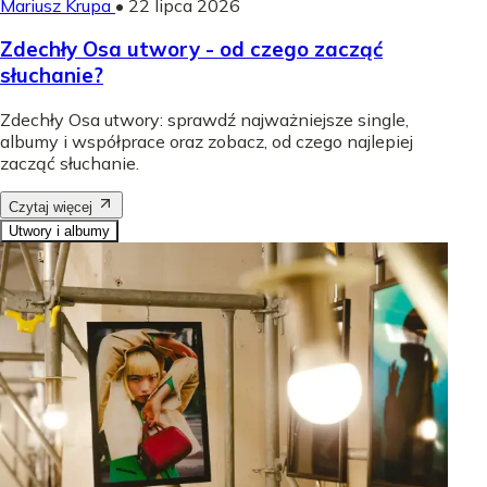
Mariusz Krupa
•
22 lipca 2026
Zdechły Osa utwory - od czego zacząć
słuchanie?
Zdechły Osa utwory: sprawdź najważniejsze single,
albumy i współprace oraz zobacz, od czego najlepiej
zacząć słuchanie.
Czytaj więcej
Utwory i albumy