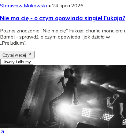
Stanisław Makowski
•
24 lipca 2026
Nie ma cię - o czym opowiada singiel Fukaja?
Poznaj znaczenie „Nie ma cię” Fukaja, charlie monclera i
Bambi - sprawdź, o czym opowiada i jak działa w
„Preludium”.
Czytaj więcej
Utwory i albumy