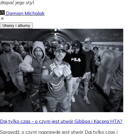
złapać jego styl.
Damian Michalak
Utwory i albumy
Daj tylko czas - o czym jest utwór Gibbsa i Kacpra HTA?
Sprawdź, o czym naprawdę jest utwór Daj tylko czas i