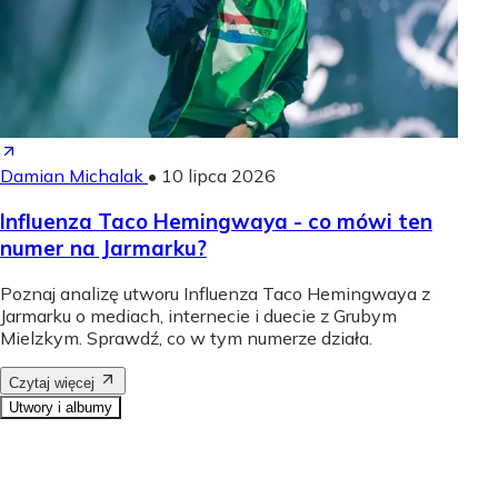
Damian Michalak
•
10 lipca 2026
Influenza Taco Hemingwaya - co mówi ten
numer na Jarmarku?
Poznaj analizę utworu Influenza Taco Hemingwaya z
Jarmarku o mediach, internecie i duecie z Grubym
Mielzkym. Sprawdź, co w tym numerze działa.
Czytaj więcej
Utwory i albumy