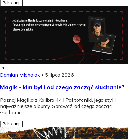
Polski rap
Damian Michalak
•
5 lipca 2026
Magik - kim był i od czego zacząć słuchanie?
Poznaj Magika z Kalibra 44 i Paktofoniki, jego styl i
najważniejsze albumy. Sprawdź, od czego zacząć
słuchanie.
Polski rap