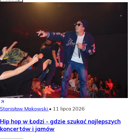
Stanisław Makowski
•
11 lipca 2026
Hip hop w Łodzi - gdzie szukać najlepszych
koncertów i jamów