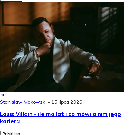
Stanisław Makowski
•
15 lipca 2026
Louis Villain - ile ma lat i co mówi o nim jego
kariera
Polski rap