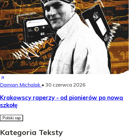
Damian Michalak
•
30 czerwca 2026
Krakowscy raperzy - od pionierów po nową
szkołę
Polski rap
Kategoria Teksty