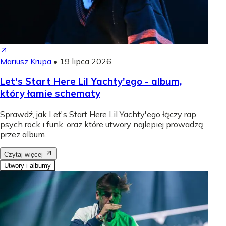
Mariusz Krupa
•
19 lipca 2026
Let's Start Here Lil Yachty'ego - album,
który łamie schematy
Sprawdź, jak Let's Start Here Lil Yachty'ego łączy rap,
psych rock i funk, oraz które utwory najlepiej prowadzą
przez album.
Czytaj więcej
Utwory i albumy