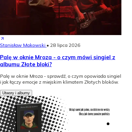
Stanisław Makowski
•
28 lipca 2026
Palę w oknie Mroza - o czym mówi singiel z
albumu Złote bloki?
Palę w oknie Mroza - sprawdź, o czym opowiada singiel
i jak łączy emocje z miejskim klimatem Złotych bloków.
Utwory i albumy