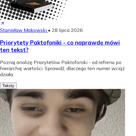
Stanisław Makowski
•
28 lipca 2026
Priorytety Paktofoniki - co naprawdę mówi
ten tekst?
Poznaj analizę Priorytetów Paktofoniki - od refrenu po
hierarchię wartości. Sprawdź, dlaczego ten numer wciąż
działa.
Teksty