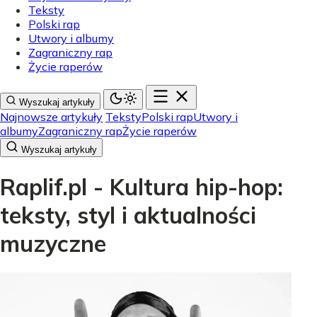
Teksty
Polski rap
Utwory i albumy
Zagraniczny rap
Życie raperów
Wyszukaj artykuły
Najnowsze artykuły
Teksty
Polski rap
Utwory i
albumy
Zagraniczny rap
Życie raperów
Wyszukaj artykuły
Raplif.pl - Kultura hip-hop:
teksty, styl i aktualności
muzyczne