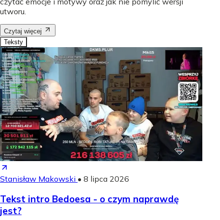
czytać emocje i motywy oraz jak nie pomylić wersji
utworu.
Czytaj więcej
Teksty
Stanisław Makowski
•
8 lipca 2026
Tekst intro Bedoesa - o czym naprawdę
jest?