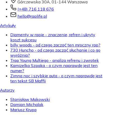
Górczewska 30A, 01-144 Warszawa
(+48) 716 118 676
hello@raplife.pl
Artykuły
Diamenty w rapie - znaczenie, refren i ukryty
koszt sukcesu
billy woods - od czego zacząć ten mroczny rap?
730 Huncho - od czego zacząć słuchanie i co go
wyróżnia?
Trap Young Multiego - analiza refrenu i zwrotek
Kamizelka Szpaka - o czym naprawdę jest ten
numer?
Zimna noc i szybkie auta - o czym naprawdę jest
ten tekst SB Maffii
Autorzy
Stanisław Makowski
Damian Michalak
Mariusz Krupa