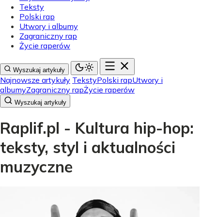
Teksty
Polski rap
Utwory i albumy
Zagraniczny rap
Życie raperów
Wyszukaj artykuły
Najnowsze artykuły
Teksty
Polski rap
Utwory i
albumy
Zagraniczny rap
Życie raperów
Wyszukaj artykuły
Raplif.pl - Kultura hip-hop:
teksty, styl i aktualności
muzyczne