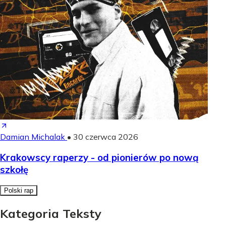
Damian Michalak
•
30 czerwca 2026
Krakowscy raperzy - od pionierów po nową
szkołę
Polski rap
Kategoria Teksty