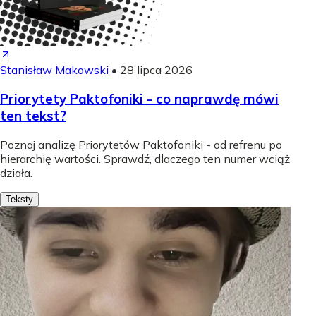
Stanisław Makowski
•
28 lipca 2026
Priorytety Paktofoniki - co naprawdę mówi
ten tekst?
Poznaj analizę Priorytetów Paktofoniki - od refrenu po
hierarchię wartości. Sprawdź, dlaczego ten numer wciąż
działa.
Teksty