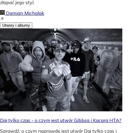
złapać jego styl.
Damian Michalak
Utwory i albumy
Daj tylko czas - o czym jest utwór Gibbsa i Kacpra HTA?
Sprawdź, o czym naprawdę jest utwór Daj tylko czas i