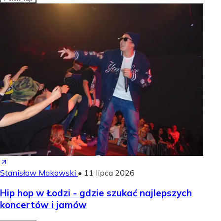
Stanisław Makowski
•
11 lipca 2026
Hip hop w Łodzi - gdzie szukać najlepszych
koncertów i jamów