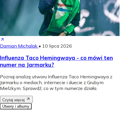
Damian Michalak
•
10 lipca 2026
Influenza Taco Hemingwaya - co mówi ten
numer na Jarmarku?
Poznaj analizę utworu Influenza Taco Hemingwaya z
Jarmarku o mediach, internecie i duecie z Grubym
Mielzkym. Sprawdź, co w tym numerze działa.
Czytaj więcej
Utwory i albumy