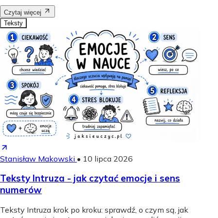
Czytaj więcej
Teksty
Stanisław Makowski
•
10 lipca 2026
Teksty Intruza - jak czytać emocje i sens
numerów
Teksty Intruza krok po kroku: sprawdź, o czym są, jak