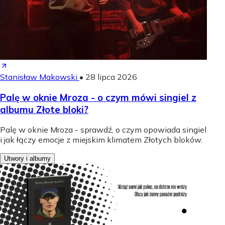
Stanisław Makowski
•
28 lipca 2026
Palę w oknie Mroza - o czym mówi singiel z
albumu Złote bloki?
Palę w oknie Mroza - sprawdź, o czym opowiada singiel
i jak łączy emocje z miejskim klimatem Złotych bloków.
Utwory i albumy