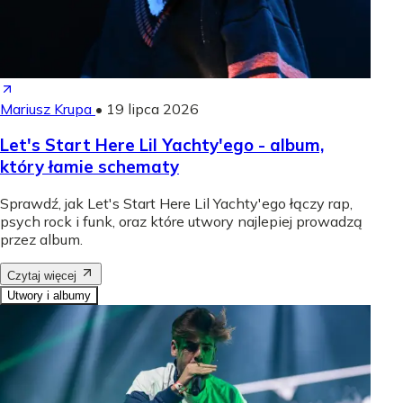
Mariusz Krupa
•
19 lipca 2026
Let's Start Here Lil Yachty'ego - album,
który łamie schematy
Sprawdź, jak Let's Start Here Lil Yachty'ego łączy rap,
psych rock i funk, oraz które utwory najlepiej prowadzą
przez album.
Czytaj więcej
Utwory i albumy