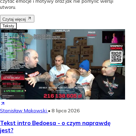
czytać emocje i motywy oraz jak nie pomylić wersji
utworu.
Czytaj więcej
Teksty
Stanisław Makowski
•
8 lipca 2026
Tekst intro Bedoesa - o czym naprawdę
jest?