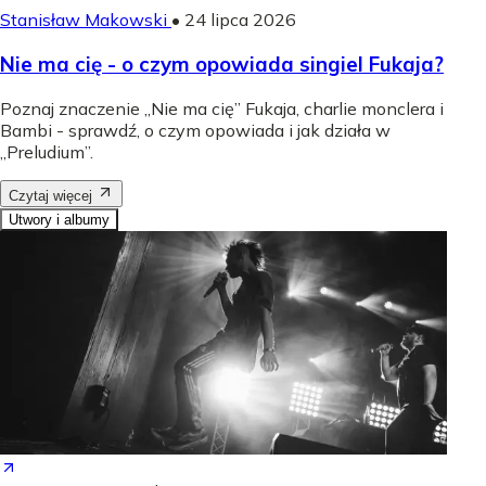
Stanisław Makowski
•
24 lipca 2026
Nie ma cię - o czym opowiada singiel Fukaja?
Poznaj znaczenie „Nie ma cię” Fukaja, charlie monclera i
Bambi - sprawdź, o czym opowiada i jak działa w
„Preludium”.
Czytaj więcej
Utwory i albumy