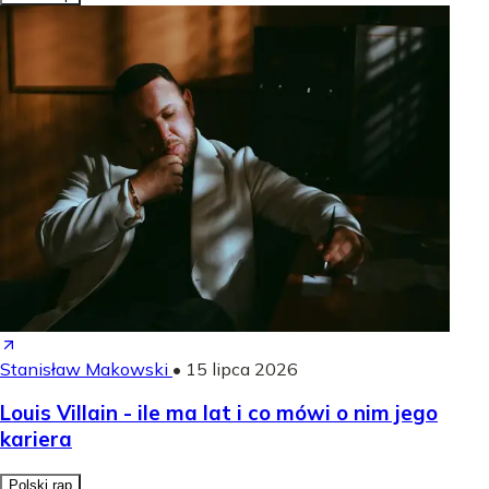
Stanisław Makowski
•
15 lipca 2026
Louis Villain - ile ma lat i co mówi o nim jego
kariera
Polski rap