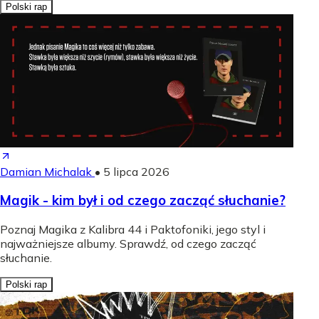
Polski rap
Damian Michalak
•
5 lipca 2026
Magik - kim był i od czego zacząć słuchanie?
Poznaj Magika z Kalibra 44 i Paktofoniki, jego styl i
najważniejsze albumy. Sprawdź, od czego zacząć
słuchanie.
Polski rap