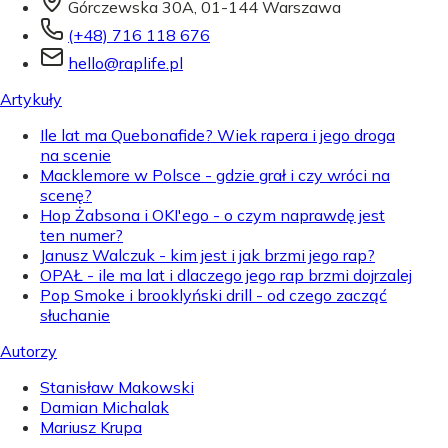
Górczewska 30A, 01-144 Warszawa
(+48) 716 118 676
hello@raplife.pl
Artykuły
Ile lat ma Quebonafide? Wiek rapera i jego droga
na scenie
Macklemore w Polsce - gdzie grał i czy wróci na
scenę?
Hop Żabsona i OKI'ego - o czym naprawdę jest
ten numer?
Janusz Walczuk - kim jest i jak brzmi jego rap?
OPAŁ - ile ma lat i dlaczego jego rap brzmi dojrzalej
Pop Smoke i brooklyński drill - od czego zacząć
słuchanie
Autorzy
Stanisław Makowski
Damian Michalak
Mariusz Krupa