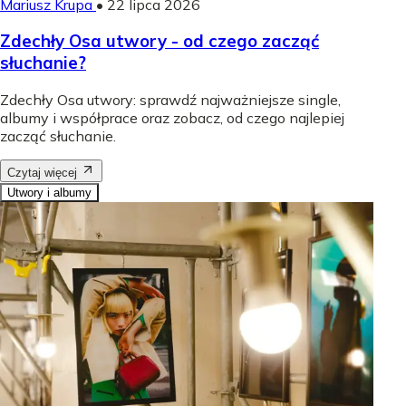
Mariusz Krupa
•
22 lipca 2026
Zdechły Osa utwory - od czego zacząć
słuchanie?
Zdechły Osa utwory: sprawdź najważniejsze single,
albumy i współprace oraz zobacz, od czego najlepiej
zacząć słuchanie.
Czytaj więcej
Utwory i albumy