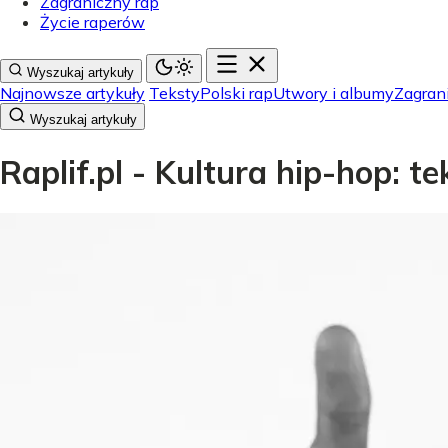
Zagraniczny rap
Życie raperów
Wyszukaj artykuły
Najnowsze artykuły
Teksty
Polski rap
Utwory i albumy
Zagran
Wyszukaj artykuły
Raplif.pl - Kultura hip-hop: t