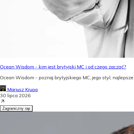
Ocean Wisdom - kim jest brytyjski MC i od czego zacząć?
Ocean Wisdom - poznaj brytyjskiego MC, jego styl, najlepsze
Mariusz Krupa
30 lipca 2026
Zagraniczny rap