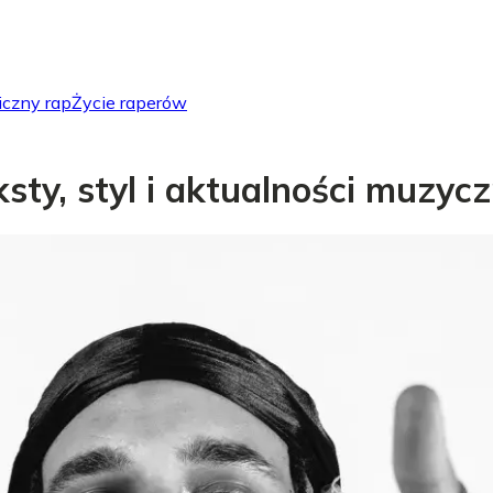
iczny rap
Życie raperów
eksty, styl i aktualności muzyc