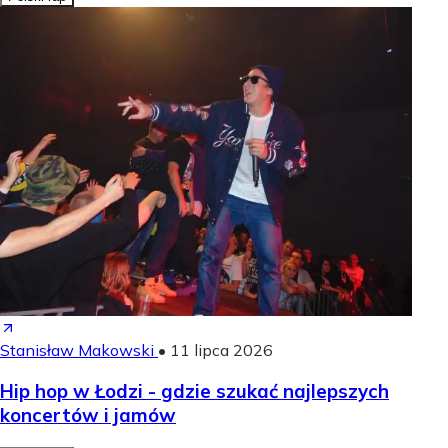
Stanisław Makowski
•
11 lipca 2026
Hip hop w Łodzi - gdzie szukać najlepszych
koncertów i jamów