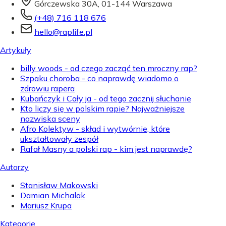
Górczewska 30A, 01-144 Warszawa
(+48) 716 118 676
hello@raplife.pl
Artykuły
billy woods - od czego zacząć ten mroczny rap?
Szpaku choroba - co naprawdę wiadomo o
zdrowiu rapera
Kubańczyk i Cały ja - od tego zacznij słuchanie
Kto liczy się w polskim rapie? Najważniejsze
nazwiska sceny
Afro Kolektyw - skład i wytwórnie, które
ukształtowały zespół
Rafał Masny a polski rap - kim jest naprawdę?
Autorzy
Stanisław Makowski
Damian Michalak
Mariusz Krupa
Kategorie