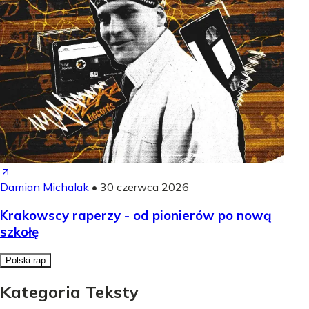
Damian Michalak
•
30 czerwca 2026
Krakowscy raperzy - od pionierów po nową
szkołę
Polski rap
Kategoria Teksty