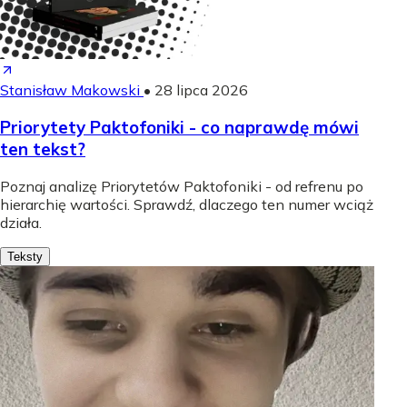
Stanisław Makowski
•
28 lipca 2026
Priorytety Paktofoniki - co naprawdę mówi
ten tekst?
Poznaj analizę Priorytetów Paktofoniki - od refrenu po
hierarchię wartości. Sprawdź, dlaczego ten numer wciąż
działa.
Teksty