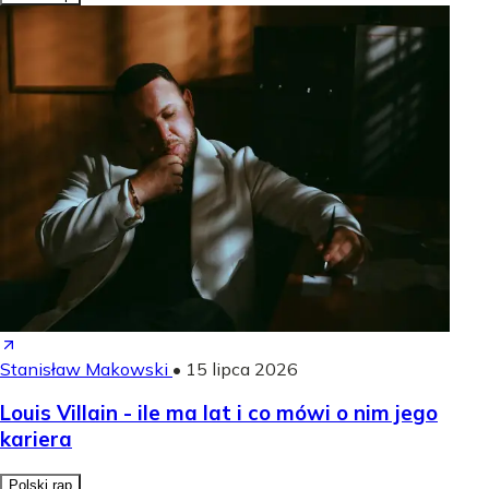
Stanisław Makowski
•
15 lipca 2026
Louis Villain - ile ma lat i co mówi o nim jego
kariera
Polski rap