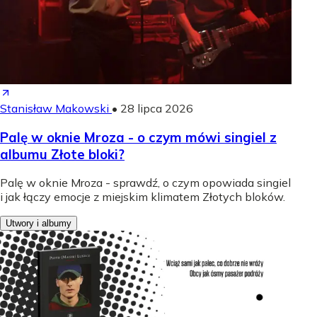
Stanisław Makowski
•
28 lipca 2026
Palę w oknie Mroza - o czym mówi singiel z
albumu Złote bloki?
Palę w oknie Mroza - sprawdź, o czym opowiada singiel
i jak łączy emocje z miejskim klimatem Złotych bloków.
Utwory i albumy