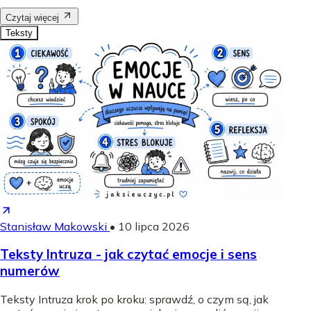
Czytaj więcej
Teksty
Stanisław Makowski
•
10 lipca 2026
Teksty Intruza - jak czytać emocje i sens
numerów
Teksty Intruza krok po kroku: sprawdź, o czym są, jak