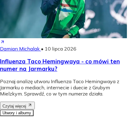
Damian Michalak
•
10 lipca 2026
Influenza Taco Hemingwaya - co mówi ten
numer na Jarmarku?
Poznaj analizę utworu Influenza Taco Hemingwaya z
Jarmarku o mediach, internecie i duecie z Grubym
Mielzkym. Sprawdź, co w tym numerze działa.
Czytaj więcej
Utwory i albumy