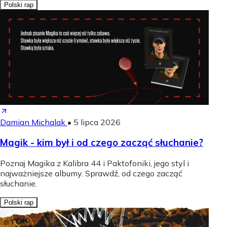
Polski rap
Damian Michalak
•
5 lipca 2026
Magik - kim był i od czego zacząć słuchanie?
Poznaj Magika z Kalibra 44 i Paktofoniki, jego styl i
najważniejsze albumy. Sprawdź, od czego zacząć
słuchanie.
Polski rap