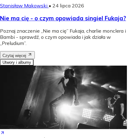
Stanisław Makowski
•
24 lipca 2026
Nie ma cię - o czym opowiada singiel Fukaja?
Poznaj znaczenie „Nie ma cię” Fukaja, charlie monclera i
Bambi - sprawdź, o czym opowiada i jak działa w
„Preludium”.
Czytaj więcej
Utwory i albumy