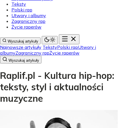
Teksty
Polski rap
Utwory i albumy
Zagraniczny rap
Życie raperów
Wyszukaj artykuły
Najnowsze artykuły
Teksty
Polski rap
Utwory i
albumy
Zagraniczny rap
Życie raperów
Wyszukaj artykuły
Raplif.pl - Kultura hip-hop:
teksty, styl i aktualności
muzyczne