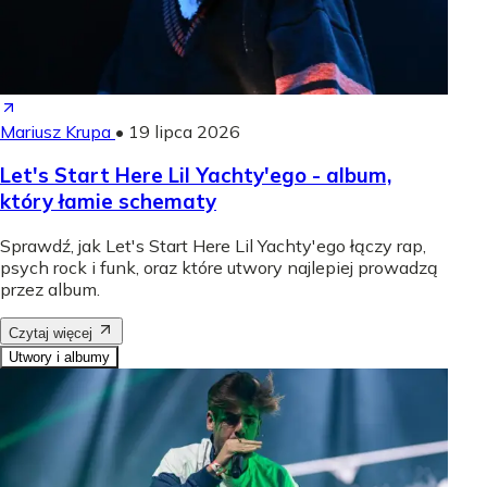
Mariusz Krupa
•
19 lipca 2026
Let's Start Here Lil Yachty'ego - album,
który łamie schematy
Sprawdź, jak Let's Start Here Lil Yachty'ego łączy rap,
psych rock i funk, oraz które utwory najlepiej prowadzą
przez album.
Czytaj więcej
Utwory i albumy