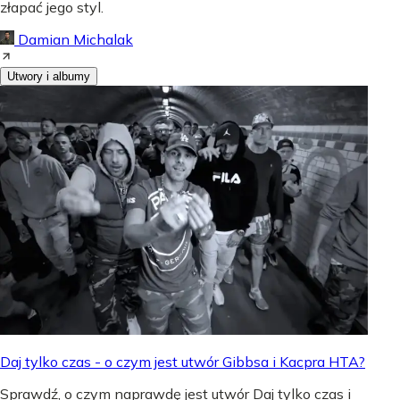
złapać jego styl.
Damian Michalak
Utwory i albumy
Daj tylko czas - o czym jest utwór Gibbsa i Kacpra HTA?
Sprawdź, o czym naprawdę jest utwór Daj tylko czas i