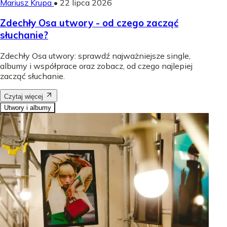
Mariusz Krupa
•
22 lipca 2026
Zdechły Osa utwory - od czego zacząć
słuchanie?
Zdechły Osa utwory: sprawdź najważniejsze single,
albumy i współprace oraz zobacz, od czego najlepiej
zacząć słuchanie.
Czytaj więcej
Utwory i albumy