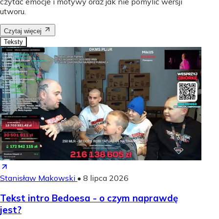
czytać emocje i motywy oraz jak nie pomylić wersji
utworu.
Czytaj więcej
Teksty
Stanisław Makowski
•
8 lipca 2026
Tekst intro Bedoesa - o czym naprawdę
jest?