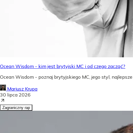
Ocean Wisdom - kim jest brytyjski MC i od czego zacząć?
Ocean Wisdom - poznaj brytyjskiego MC, jego styl, najlepsze
Mariusz Krupa
30 lipca 2026
Zagraniczny rap