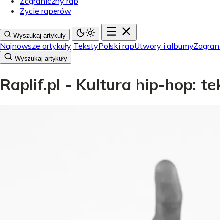
Zagraniczny rap
Życie raperów
Wyszukaj artykuły
Najnowsze artykuły
Teksty
Polski rap
Utwory i albumy
Zagran
Wyszukaj artykuły
Raplif.pl - Kultura hip-hop: t