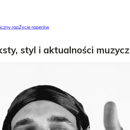
iczny rap
Życie raperów
eksty, styl i aktualności muzyc