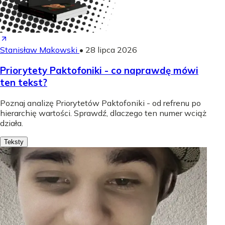
Stanisław Makowski
•
28 lipca 2026
Priorytety Paktofoniki - co naprawdę mówi
ten tekst?
Poznaj analizę Priorytetów Paktofoniki - od refrenu po
hierarchię wartości. Sprawdź, dlaczego ten numer wciąż
działa.
Teksty