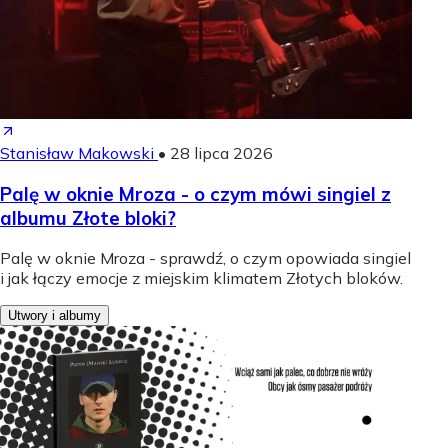
Stanisław Makowski
•
28 lipca 2026
Palę w oknie Mroza - o czym mówi singiel z
albumu Złote bloki?
Palę w oknie Mroza - sprawdź, o czym opowiada singiel
i jak łączy emocje z miejskim klimatem Złotych bloków.
Utwory i albumy