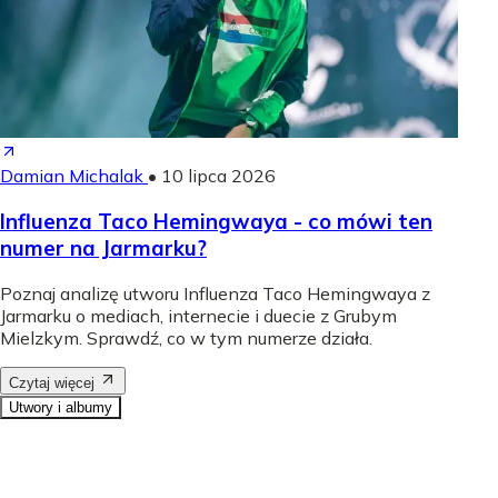
Damian Michalak
•
10 lipca 2026
Influenza Taco Hemingwaya - co mówi ten
numer na Jarmarku?
Poznaj analizę utworu Influenza Taco Hemingwaya z
Jarmarku o mediach, internecie i duecie z Grubym
Mielzkym. Sprawdź, co w tym numerze działa.
Czytaj więcej
Utwory i albumy