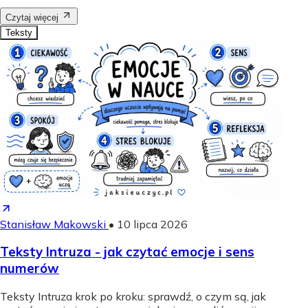
Czytaj więcej
Teksty
Stanisław Makowski
•
10 lipca 2026
Teksty Intruza - jak czytać emocje i sens
numerów
Teksty Intruza krok po kroku: sprawdź, o czym są, jak