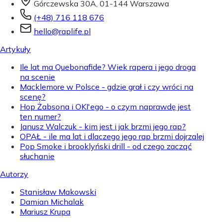
Górczewska 30A, 01-144 Warszawa
(+48) 716 118 676
hello@raplife.pl
Artykuły
Ile lat ma Quebonafide? Wiek rapera i jego droga
na scenie
Macklemore w Polsce - gdzie grał i czy wróci na
scenę?
Hop Żabsona i OKI'ego - o czym naprawdę jest
ten numer?
Janusz Walczuk - kim jest i jak brzmi jego rap?
OPAŁ - ile ma lat i dlaczego jego rap brzmi dojrzalej
Pop Smoke i brooklyński drill - od czego zacząć
słuchanie
Autorzy
Stanisław Makowski
Damian Michalak
Mariusz Krupa