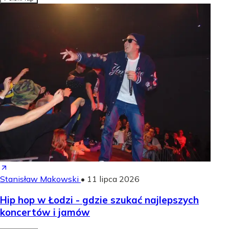
Stanisław Makowski
•
11 lipca 2026
Hip hop w Łodzi - gdzie szukać najlepszych
koncertów i jamów