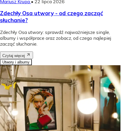
Mariusz Krupa
•
22 lipca 2026
Zdechły Osa utwory - od czego zacząć
słuchanie?
Zdechły Osa utwory: sprawdź najważniejsze single,
albumy i współprace oraz zobacz, od czego najlepiej
zacząć słuchanie.
Czytaj więcej
Utwory i albumy