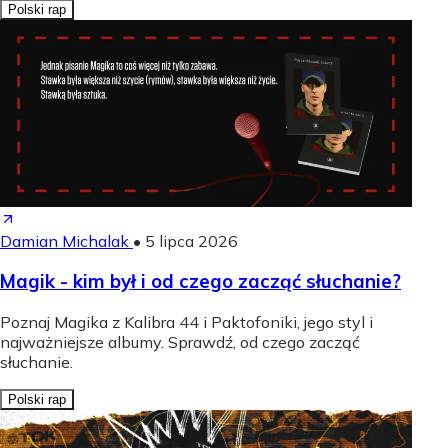
Polski rap
Damian Michalak
•
5 lipca 2026
Magik - kim był i od czego zacząć słuchanie?
Poznaj Magika z Kalibra 44 i Paktofoniki, jego styl i
najważniejsze albumy. Sprawdź, od czego zacząć
słuchanie.
Polski rap