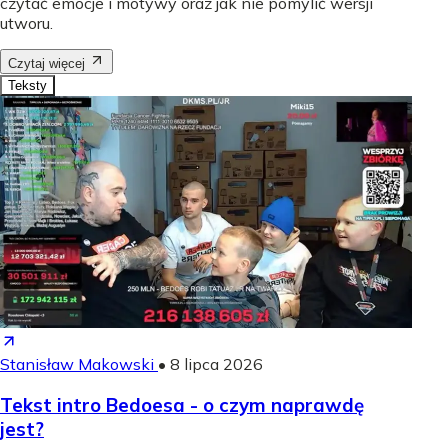
czytać emocje i motywy oraz jak nie pomylić wersji
utworu.
Czytaj więcej
Teksty
Stanisław Makowski
•
8 lipca 2026
Tekst intro Bedoesa - o czym naprawdę
jest?