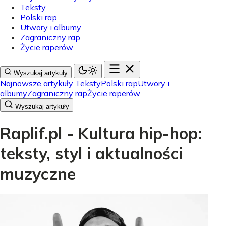
Teksty
Polski rap
Utwory i albumy
Zagraniczny rap
Życie raperów
Wyszukaj artykuły
Najnowsze artykuły
Teksty
Polski rap
Utwory i
albumy
Zagraniczny rap
Życie raperów
Wyszukaj artykuły
Raplif.pl - Kultura hip-hop:
teksty, styl i aktualności
muzyczne