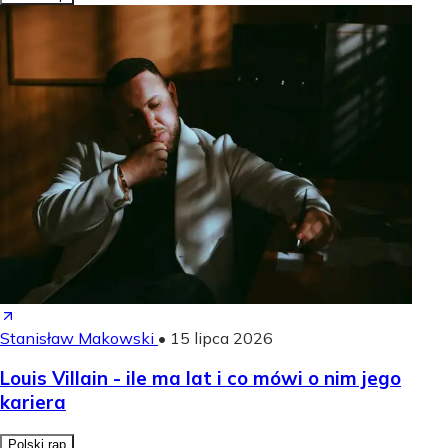
Stanisław Makowski
•
15 lipca 2026
Louis Villain - ile ma lat i co mówi o nim jego
kariera
Polski rap