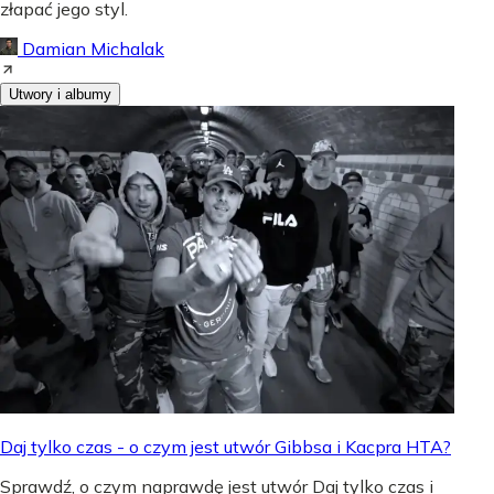
złapać jego styl.
Damian Michalak
Utwory i albumy
Daj tylko czas - o czym jest utwór Gibbsa i Kacpra HTA?
Sprawdź, o czym naprawdę jest utwór Daj tylko czas i