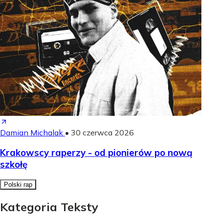
Damian Michalak
•
30 czerwca 2026
Krakowscy raperzy - od pionierów po nową
szkołę
Polski rap
Kategoria Teksty