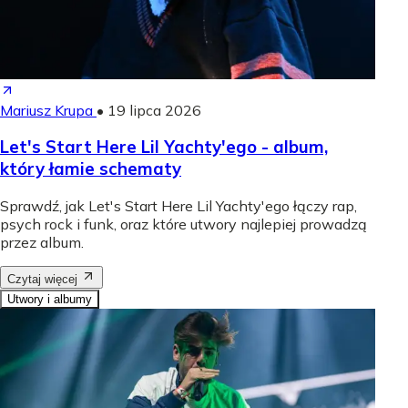
Mariusz Krupa
•
19 lipca 2026
Let's Start Here Lil Yachty'ego - album,
który łamie schematy
Sprawdź, jak Let's Start Here Lil Yachty'ego łączy rap,
psych rock i funk, oraz które utwory najlepiej prowadzą
przez album.
Czytaj więcej
Utwory i albumy