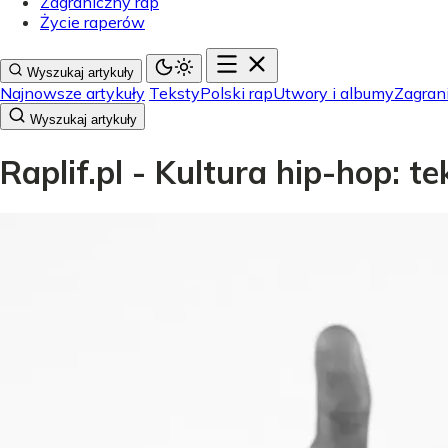
Zagraniczny rap
Życie raperów
Wyszukaj artykuły
Najnowsze artykuły
Teksty
Polski rap
Utwory i albumy
Zagran
Wyszukaj artykuły
Raplif.pl - Kultura hip-hop: t