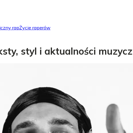
iczny rap
Życie raperów
eksty, styl i aktualności muzyc