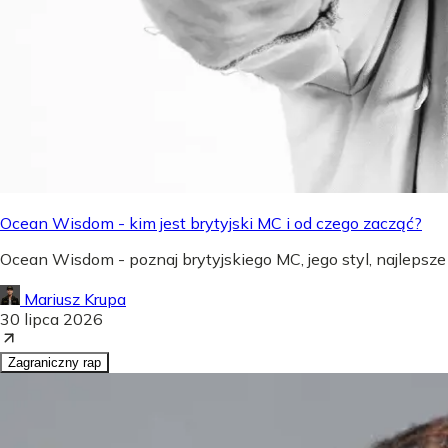
Ocean Wisdom - kim jest brytyjski MC i od czego zacząć?
Ocean Wisdom - poznaj brytyjskiego MC, jego styl, najlepsze
Mariusz Krupa
30 lipca 2026
Zagraniczny rap