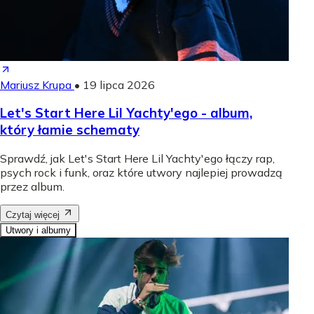
Mariusz Krupa
•
19 lipca 2026
Let's Start Here Lil Yachty'ego - album,
który łamie schematy
Sprawdź, jak Let's Start Here Lil Yachty'ego łączy rap,
psych rock i funk, oraz które utwory najlepiej prowadzą
przez album.
Czytaj więcej
Utwory i albumy