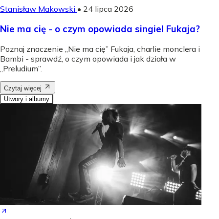
Stanisław Makowski
•
24 lipca 2026
Nie ma cię - o czym opowiada singiel Fukaja?
Poznaj znaczenie „Nie ma cię” Fukaja, charlie monclera i
Bambi - sprawdź, o czym opowiada i jak działa w
„Preludium”.
Czytaj więcej
Utwory i albumy