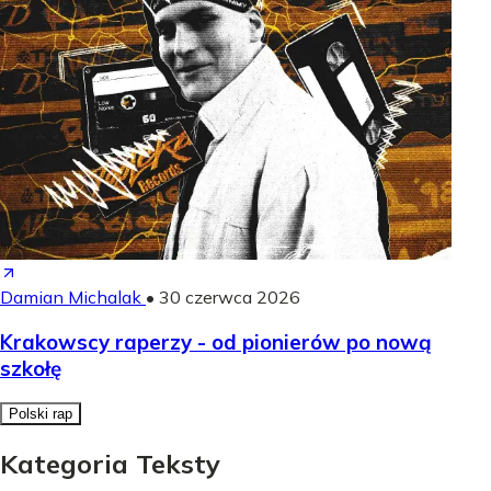
Damian Michalak
•
30 czerwca 2026
Krakowscy raperzy - od pionierów po nową
szkołę
Polski rap
Kategoria Teksty