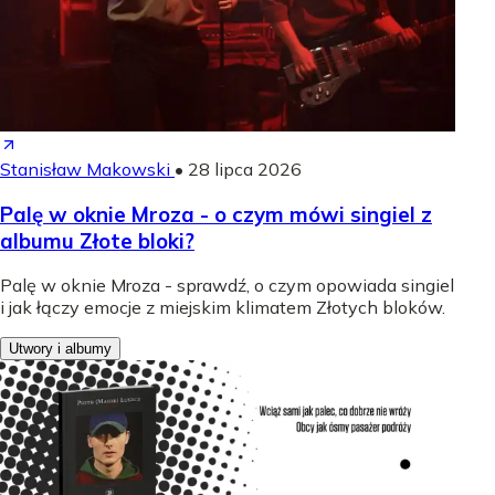
Stanisław Makowski
•
28 lipca 2026
Palę w oknie Mroza - o czym mówi singiel z
albumu Złote bloki?
Palę w oknie Mroza - sprawdź, o czym opowiada singiel
i jak łączy emocje z miejskim klimatem Złotych bloków.
Utwory i albumy