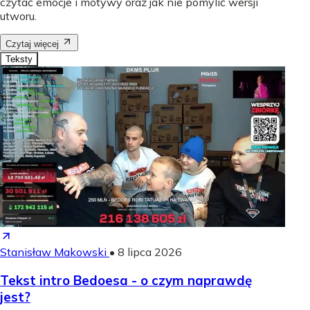
czytać emocje i motywy oraz jak nie pomylić wersji
utworu.
Czytaj więcej
Teksty
Stanisław Makowski
•
8 lipca 2026
Tekst intro Bedoesa - o czym naprawdę
jest?