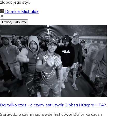
złapać jego styl.
Damian Michalak
Utwory i albumy
Daj tylko czas - o czym jest utwór Gibbsa i Kacpra HTA?
Sprawdź, o czym naprawdę jest utwór Daj tylko czas i