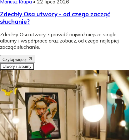
Mariusz Krupa
•
22 lipca 2026
Zdechły Osa utwory - od czego zacząć
słuchanie?
Zdechły Osa utwory: sprawdź najważniejsze single,
albumy i współprace oraz zobacz, od czego najlepiej
zacząć słuchanie.
Czytaj więcej
Utwory i albumy