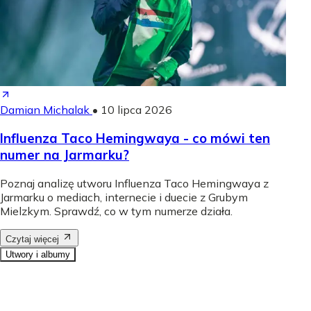
Damian Michalak
•
10 lipca 2026
Influenza Taco Hemingwaya - co mówi ten
numer na Jarmarku?
Poznaj analizę utworu Influenza Taco Hemingwaya z
Jarmarku o mediach, internecie i duecie z Grubym
Mielzkym. Sprawdź, co w tym numerze działa.
Czytaj więcej
Utwory i albumy