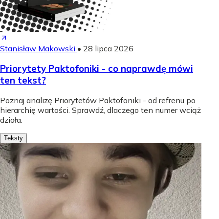
Stanisław Makowski
•
28 lipca 2026
Priorytety Paktofoniki - co naprawdę mówi
ten tekst?
Poznaj analizę Priorytetów Paktofoniki - od refrenu po
hierarchię wartości. Sprawdź, dlaczego ten numer wciąż
działa.
Teksty