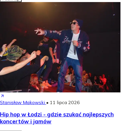
Stanisław Makowski
•
11 lipca 2026
Hip hop w Łodzi - gdzie szukać najlepszych
koncertów i jamów