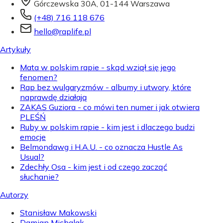
Górczewska 30A, 01-144 Warszawa
(+48) 716 118 676
hello@raplife.pl
Artykuły
Mata w polskim rapie - skąd wziął się jego
fenomen?
Rap bez wulgaryzmów - albumy i utwory, które
naprawdę działają
ZAKAS Guziora - co mówi ten numer i jak otwiera
PLEŚŃ
Ruby w polskim rapie - kim jest i dlaczego budzi
emocje
Belmondawg i H.A.U. - co oznacza Hustle As
Usual?
Zdechły Osa - kim jest i od czego zacząć
słuchanie?
Autorzy
Stanisław Makowski
Damian Michalak