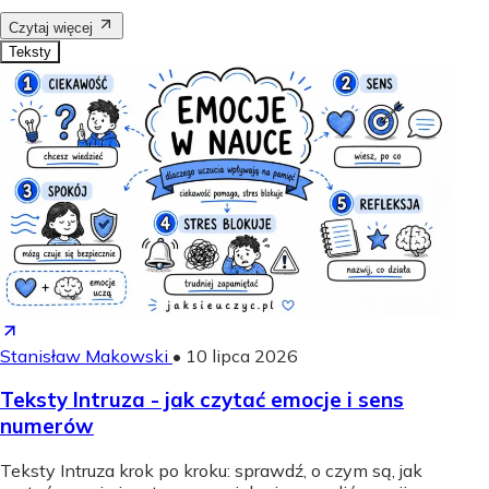
Czytaj więcej
Teksty
Stanisław Makowski
•
10 lipca 2026
Teksty Intruza - jak czytać emocje i sens
numerów
Teksty Intruza krok po kroku: sprawdź, o czym są, jak