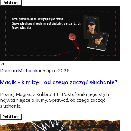
Polski rap
Damian Michalak
•
5 lipca 2026
Magik - kim był i od czego zacząć słuchanie?
Poznaj Magika z Kalibra 44 i Paktofoniki, jego styl i
najważniejsze albumy. Sprawdź, od czego zacząć
słuchanie.
Polski rap