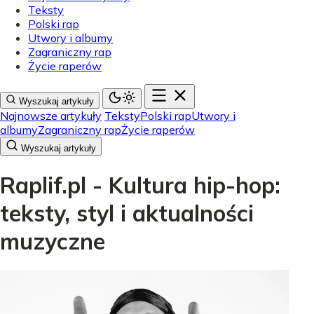
Teksty
Polski rap
Utwory i albumy
Zagraniczny rap
Życie raperów
Wyszukaj artykuły
Najnowsze artykuły
Teksty
Polski rap
Utwory i
albumy
Zagraniczny rap
Życie raperów
Wyszukaj artykuły
Raplif.pl - Kultura hip-hop:
teksty, styl i aktualności
muzyczne