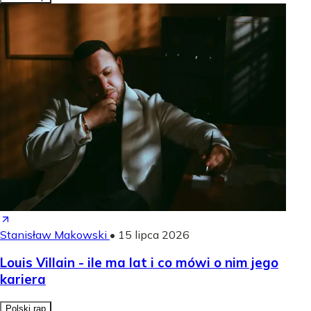
Stanisław Makowski
•
15 lipca 2026
Louis Villain - ile ma lat i co mówi o nim jego
kariera
Polski rap