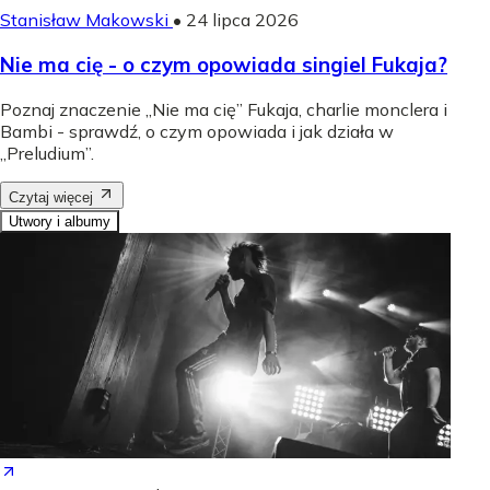
Stanisław Makowski
•
24 lipca 2026
Nie ma cię - o czym opowiada singiel Fukaja?
Poznaj znaczenie „Nie ma cię” Fukaja, charlie monclera i
Bambi - sprawdź, o czym opowiada i jak działa w
„Preludium”.
Czytaj więcej
Utwory i albumy