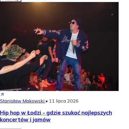
Stanisław Makowski
•
11 lipca 2026
Hip hop w Łodzi - gdzie szukać najlepszych
koncertów i jamów