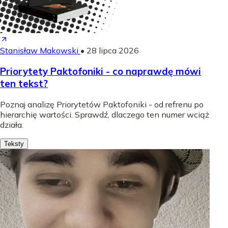
Stanisław Makowski
•
28 lipca 2026
Priorytety Paktofoniki - co naprawdę mówi
ten tekst?
Poznaj analizę Priorytetów Paktofoniki - od refrenu po
hierarchię wartości. Sprawdź, dlaczego ten numer wciąż
działa.
Teksty