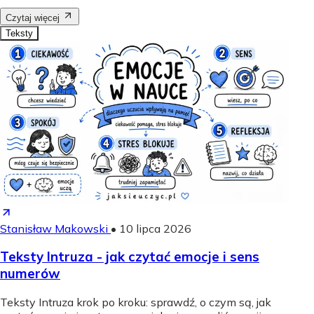
Czytaj więcej
Teksty
Stanisław Makowski
•
10 lipca 2026
Teksty Intruza - jak czytać emocje i sens
numerów
Teksty Intruza krok po kroku: sprawdź, o czym są, jak