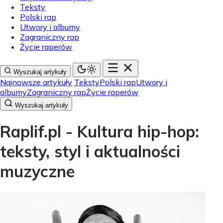
Teksty
Polski rap
Utwory i albumy
Zagraniczny rap
Życie raperów
Wyszukaj artykuły
Najnowsze artykuły
Teksty
Polski rap
Utwory i
albumy
Zagraniczny rap
Życie raperów
Wyszukaj artykuły
Raplif.pl - Kultura hip-hop:
teksty, styl i aktualności
muzyczne