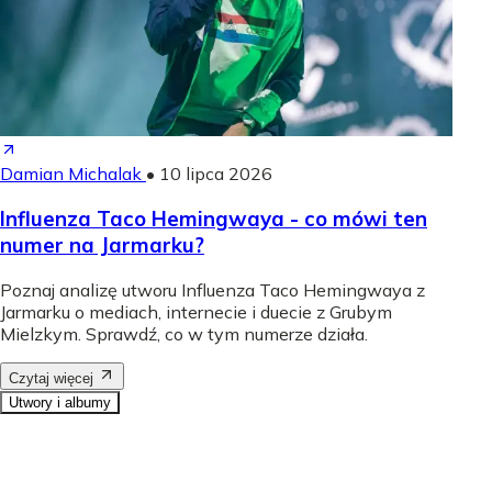
Damian Michalak
•
10 lipca 2026
Influenza Taco Hemingwaya - co mówi ten
numer na Jarmarku?
Poznaj analizę utworu Influenza Taco Hemingwaya z
Jarmarku o mediach, internecie i duecie z Grubym
Mielzkym. Sprawdź, co w tym numerze działa.
Czytaj więcej
Utwory i albumy