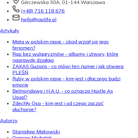
Górczewska 30A, 01-144 Warszawa
(+48) 716 118 676
hello@raplife.pl
Artykuły
Mata w polskim rapie - skąd wziął się jego
fenomen?
Rap bez wulgaryzmów - albumy i utwory, które
naprawdę działają
ZAKAS Guziora - co mówi ten numer i jak otwiera
PLEŚŃ
Ruby w polskim rapie - kim jest i dlaczego budzi
emocje
Belmondawg i H.A.U. - co oznacza Hustle As
Usual?
Zdechły Osa - kim jest i od czego zacząć
słuchanie?
Autorzy
Stanisław Makowski
Damian Michalak