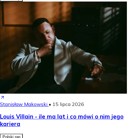
Stanisław Makowski
•
15 lipca 2026
Louis Villain - ile ma lat i co mówi o nim jego
kariera
Polski rap