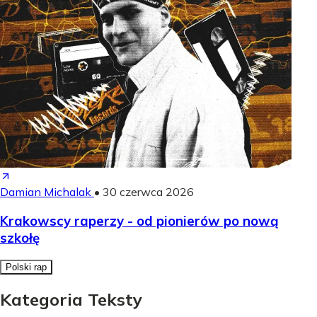
Damian Michalak
•
30 czerwca 2026
Krakowscy raperzy - od pionierów po nową
szkołę
Polski rap
Kategoria Teksty