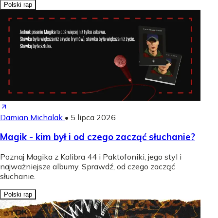
Polski rap
Damian Michalak
•
5 lipca 2026
Magik - kim był i od czego zacząć słuchanie?
Poznaj Magika z Kalibra 44 i Paktofoniki, jego styl i
najważniejsze albumy. Sprawdź, od czego zacząć
słuchanie.
Polski rap