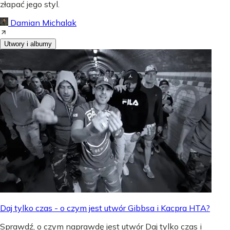
złapać jego styl.
Damian Michalak
Utwory i albumy
Daj tylko czas - o czym jest utwór Gibbsa i Kacpra HTA?
Sprawdź, o czym naprawdę jest utwór Daj tylko czas i