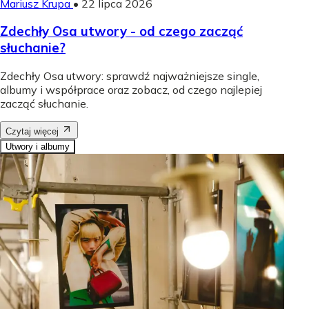
Mariusz Krupa
•
22 lipca 2026
Zdechły Osa utwory - od czego zacząć
słuchanie?
Zdechły Osa utwory: sprawdź najważniejsze single,
albumy i współprace oraz zobacz, od czego najlepiej
zacząć słuchanie.
Czytaj więcej
Utwory i albumy