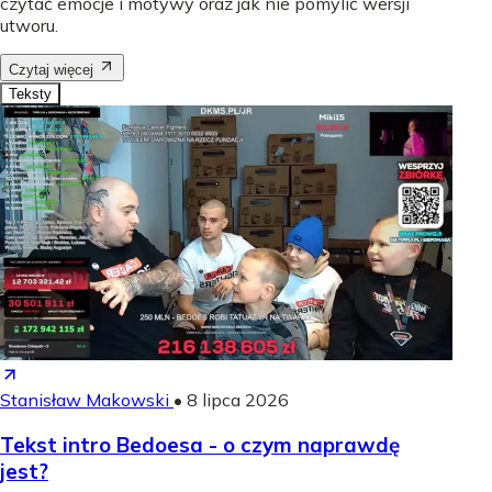
czytać emocje i motywy oraz jak nie pomylić wersji
utworu.
Czytaj więcej
Teksty
Stanisław Makowski
•
8 lipca 2026
Tekst intro Bedoesa - o czym naprawdę
jest?