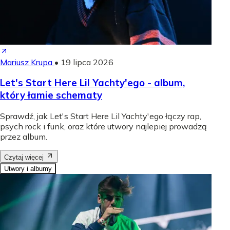
Mariusz Krupa
•
19 lipca 2026
Let's Start Here Lil Yachty'ego - album,
który łamie schematy
Sprawdź, jak Let's Start Here Lil Yachty'ego łączy rap,
psych rock i funk, oraz które utwory najlepiej prowadzą
przez album.
Czytaj więcej
Utwory i albumy