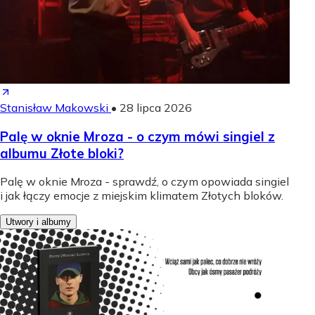
Stanisław Makowski
•
28 lipca 2026
Palę w oknie Mroza - o czym mówi singiel z
albumu Złote bloki?
Palę w oknie Mroza - sprawdź, o czym opowiada singiel
i jak łączy emocje z miejskim klimatem Złotych bloków.
Utwory i albumy