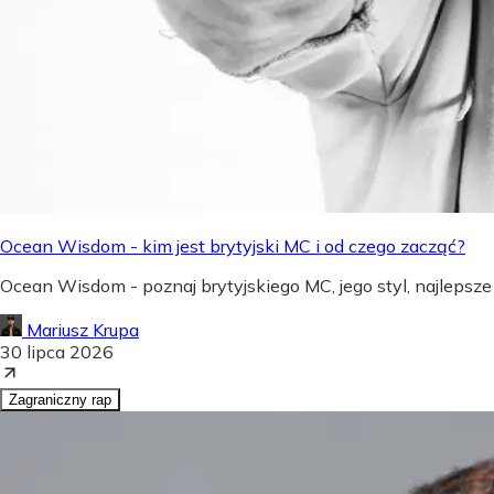
Ocean Wisdom - kim jest brytyjski MC i od czego zacząć?
Ocean Wisdom - poznaj brytyjskiego MC, jego styl, najlepsze
Mariusz Krupa
30 lipca 2026
Zagraniczny rap