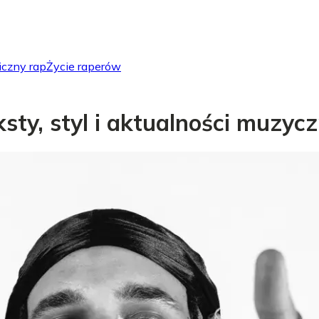
iczny rap
Życie raperów
eksty, styl i aktualności muzyc