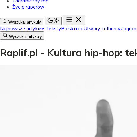
Zagraniczny rap
Życie raperów
Wyszukaj artykuły
Najnowsze artykuły
Teksty
Polski rap
Utwory i albumy
Zagran
Wyszukaj artykuły
Raplif.pl - Kultura hip-hop: t