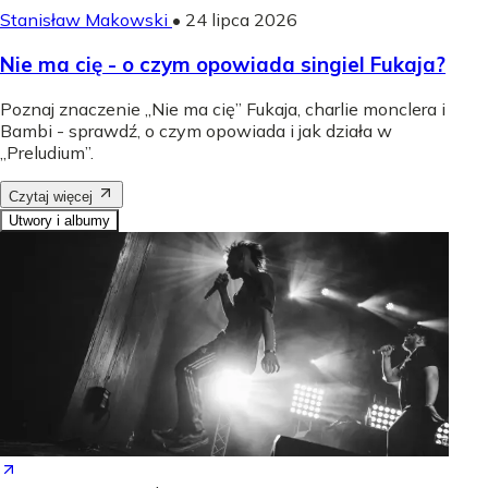
Stanisław Makowski
•
24 lipca 2026
Nie ma cię - o czym opowiada singiel Fukaja?
Poznaj znaczenie „Nie ma cię” Fukaja, charlie monclera i
Bambi - sprawdź, o czym opowiada i jak działa w
„Preludium”.
Czytaj więcej
Utwory i albumy