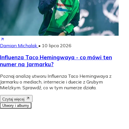
Damian Michalak
•
10 lipca 2026
Influenza Taco Hemingwaya - co mówi ten
numer na Jarmarku?
Poznaj analizę utworu Influenza Taco Hemingwaya z
Jarmarku o mediach, internecie i duecie z Grubym
Mielzkym. Sprawdź, co w tym numerze działa.
Czytaj więcej
Utwory i albumy