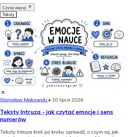
Czytaj więcej
Teksty
Stanisław Makowski
•
10 lipca 2026
Teksty Intruza - jak czytać emocje i sens
numerów
Teksty Intruza krok po kroku: sprawdź, o czym są, jak