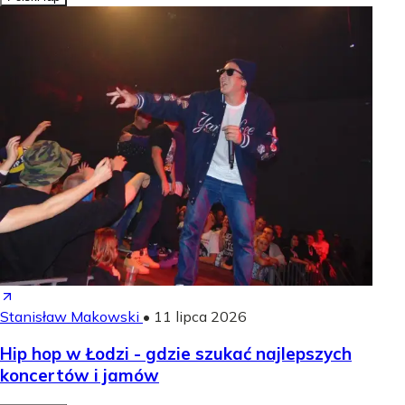
Stanisław Makowski
•
11 lipca 2026
Hip hop w Łodzi - gdzie szukać najlepszych
koncertów i jamów