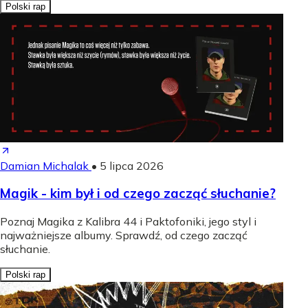
Polski rap
Damian Michalak
•
5 lipca 2026
Magik - kim był i od czego zacząć słuchanie?
Poznaj Magika z Kalibra 44 i Paktofoniki, jego styl i
najważniejsze albumy. Sprawdź, od czego zacząć
słuchanie.
Polski rap