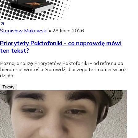
Stanisław Makowski
•
28 lipca 2026
Priorytety Paktofoniki - co naprawdę mówi
ten tekst?
Poznaj analizę Priorytetów Paktofoniki - od refrenu po
hierarchię wartości. Sprawdź, dlaczego ten numer wciąż
działa.
Teksty