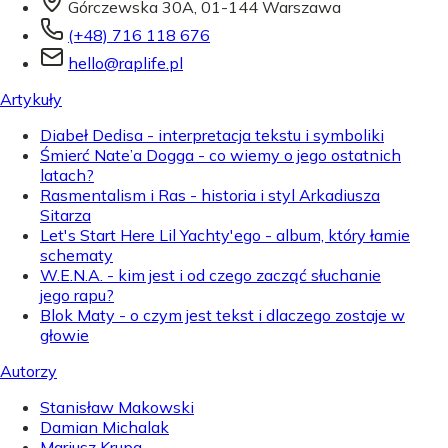
Górczewska 30A, 01-144 Warszawa
(+48) 716 118 676
hello@raplife.pl
Artykuły
Diabeł Dedisa - interpretacja tekstu i symboliki
Śmierć Nate’a Dogga - co wiemy o jego ostatnich
latach?
Rasmentalism i Ras - historia i styl Arkadiusza
Sitarza
Let's Start Here Lil Yachty'ego - album, który łamie
schematy
W.E.N.A. - kim jest i od czego zacząć słuchanie
jego rapu?
Blok Maty - o czym jest tekst i dlaczego zostaje w
głowie
Autorzy
Stanisław Makowski
Damian Michalak
Mariusz Krupa