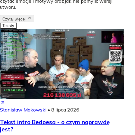
czytać emocje i motywy oraz jak nie pomylić wersji
utworu.
Czytaj więcej
Teksty
Stanisław Makowski
•
8 lipca 2026
Tekst intro Bedoesa - o czym naprawdę
jest?