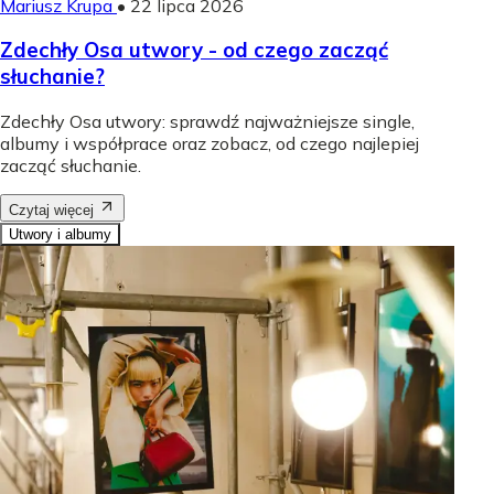
Mariusz Krupa
•
22 lipca 2026
Zdechły Osa utwory - od czego zacząć
słuchanie?
Zdechły Osa utwory: sprawdź najważniejsze single,
albumy i współprace oraz zobacz, od czego najlepiej
zacząć słuchanie.
Czytaj więcej
Utwory i albumy