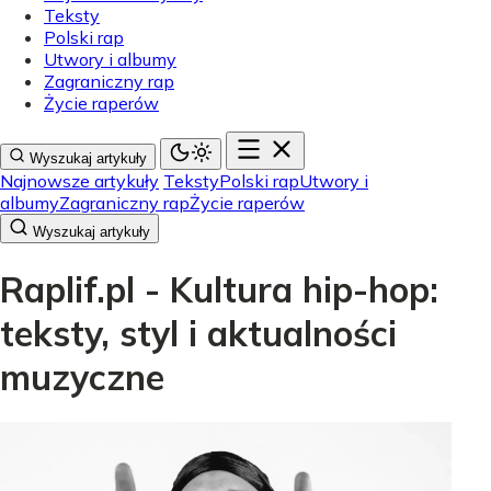
Teksty
Polski rap
Utwory i albumy
Zagraniczny rap
Życie raperów
Wyszukaj artykuły
Najnowsze artykuły
Teksty
Polski rap
Utwory i
albumy
Zagraniczny rap
Życie raperów
Wyszukaj artykuły
Raplif.pl - Kultura hip-hop:
teksty, styl i aktualności
muzyczne