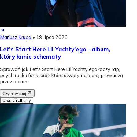
Mariusz Krupa
•
19 lipca 2026
Let's Start Here Lil Yachty'ego - album,
który łamie schematy
Sprawdź, jak Let's Start Here Lil Yachty'ego łączy rap,
psych rock i funk, oraz które utwory najlepiej prowadzą
przez album.
Czytaj więcej
Utwory i albumy