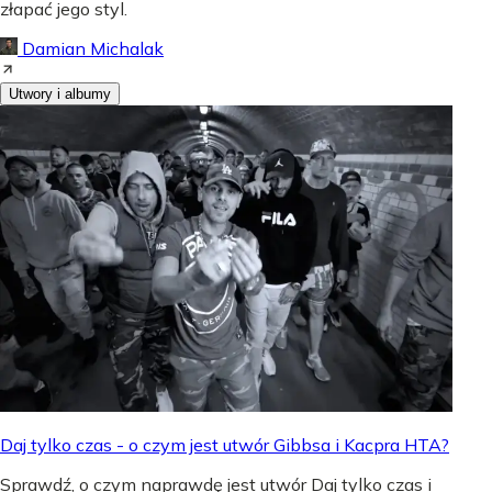
złapać jego styl.
Damian Michalak
Utwory i albumy
Daj tylko czas - o czym jest utwór Gibbsa i Kacpra HTA?
Sprawdź, o czym naprawdę jest utwór Daj tylko czas i