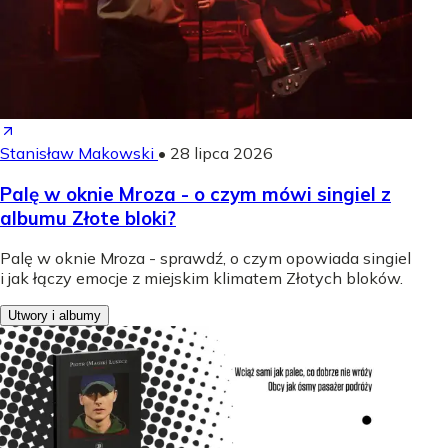
Stanisław Makowski
•
28 lipca 2026
Palę w oknie Mroza - o czym mówi singiel z
albumu Złote bloki?
Palę w oknie Mroza - sprawdź, o czym opowiada singiel
i jak łączy emocje z miejskim klimatem Złotych bloków.
Utwory i albumy