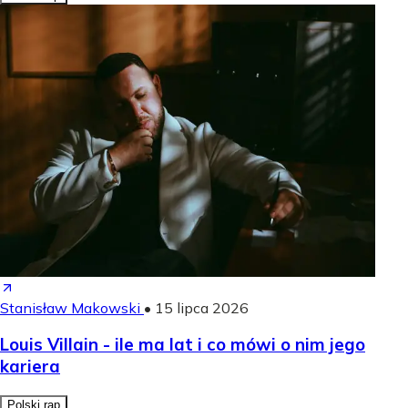
Stanisław Makowski
•
15 lipca 2026
Louis Villain - ile ma lat i co mówi o nim jego
kariera
Polski rap