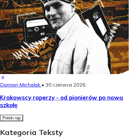
Damian Michalak
•
30 czerwca 2026
Krakowscy raperzy - od pionierów po nową
szkołę
Polski rap
Kategoria Teksty