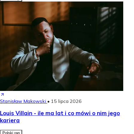
Stanisław Makowski
•
15 lipca 2026
Louis Villain - ile ma lat i co mówi o nim jego
kariera
Polski rap