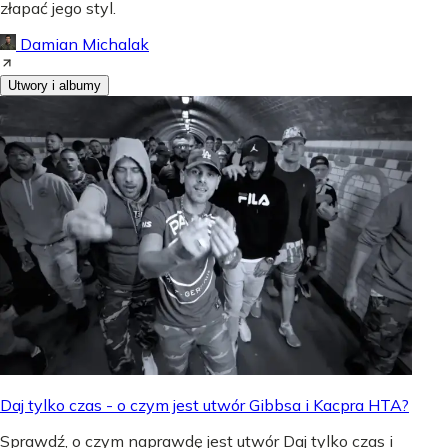
złapać jego styl.
Damian Michalak
Utwory i albumy
Daj tylko czas - o czym jest utwór Gibbsa i Kacpra HTA?
Sprawdź, o czym naprawdę jest utwór Daj tylko czas i