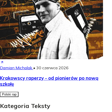
Damian Michalak
•
30 czerwca 2026
Krakowscy raperzy - od pionierów po nową
szkołę
Polski rap
Kategoria Teksty