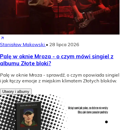
Stanisław Makowski
•
28 lipca 2026
Palę w oknie Mroza - o czym mówi singiel z
albumu Złote bloki?
Palę w oknie Mroza - sprawdź, o czym opowiada singiel
i jak łączy emocje z miejskim klimatem Złotych bloków.
Utwory i albumy