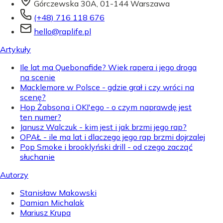
Górczewska 30A, 01-144 Warszawa
(+48) 716 118 676
hello@raplife.pl
Artykuły
Ile lat ma Quebonafide? Wiek rapera i jego droga
na scenie
Macklemore w Polsce - gdzie grał i czy wróci na
scenę?
Hop Żabsona i OKI'ego - o czym naprawdę jest
ten numer?
Janusz Walczuk - kim jest i jak brzmi jego rap?
OPAŁ - ile ma lat i dlaczego jego rap brzmi dojrzalej
Pop Smoke i brooklyński drill - od czego zacząć
słuchanie
Autorzy
Stanisław Makowski
Damian Michalak
Mariusz Krupa