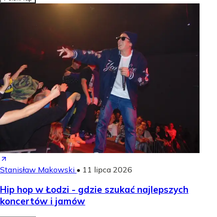
Stanisław Makowski
•
11 lipca 2026
Hip hop w Łodzi - gdzie szukać najlepszych
koncertów i jamów