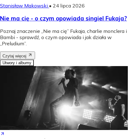
Stanisław Makowski
•
24 lipca 2026
Nie ma cię - o czym opowiada singiel Fukaja?
Poznaj znaczenie „Nie ma cię” Fukaja, charlie monclera i
Bambi - sprawdź, o czym opowiada i jak działa w
„Preludium”.
Czytaj więcej
Utwory i albumy