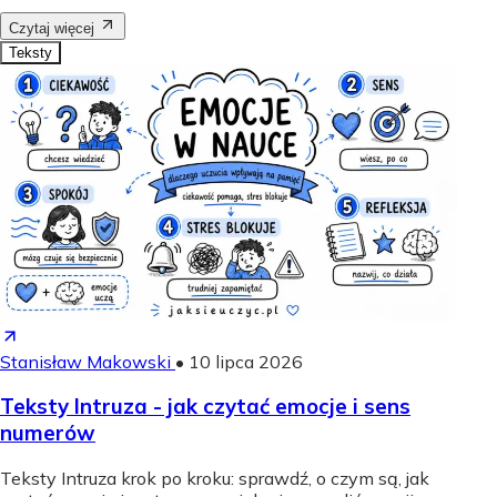
Czytaj więcej
Teksty
Stanisław Makowski
•
10 lipca 2026
Teksty Intruza - jak czytać emocje i sens
numerów
Teksty Intruza krok po kroku: sprawdź, o czym są, jak