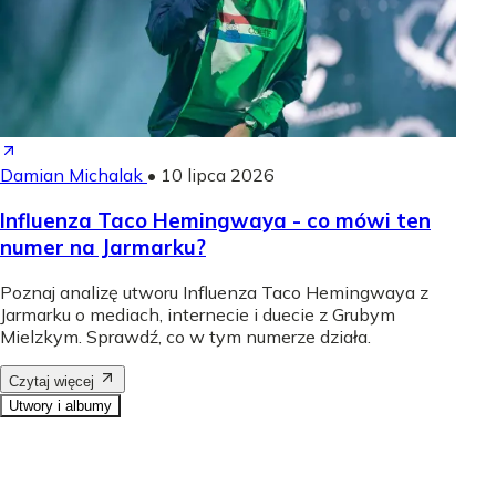
Damian Michalak
•
10 lipca 2026
Influenza Taco Hemingwaya - co mówi ten
numer na Jarmarku?
Poznaj analizę utworu Influenza Taco Hemingwaya z
Jarmarku o mediach, internecie i duecie z Grubym
Mielzkym. Sprawdź, co w tym numerze działa.
Czytaj więcej
Utwory i albumy