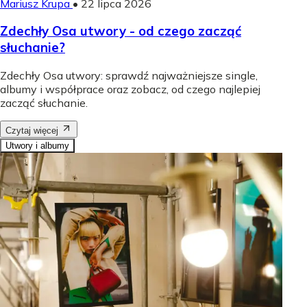
Mariusz Krupa
•
22 lipca 2026
Zdechły Osa utwory - od czego zacząć
słuchanie?
Zdechły Osa utwory: sprawdź najważniejsze single,
albumy i współprace oraz zobacz, od czego najlepiej
zacząć słuchanie.
Czytaj więcej
Utwory i albumy