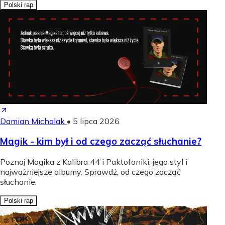
Polski rap
Damian Michalak
•
5 lipca 2026
Magik - kim był i od czego zacząć słuchanie?
Poznaj Magika z Kalibra 44 i Paktofoniki, jego styl i
najważniejsze albumy. Sprawdź, od czego zacząć
słuchanie.
Polski rap