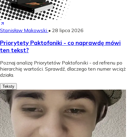
Stanisław Makowski
•
28 lipca 2026
Priorytety Paktofoniki - co naprawdę mówi
ten tekst?
Poznaj analizę Priorytetów Paktofoniki - od refrenu po
hierarchię wartości. Sprawdź, dlaczego ten numer wciąż
działa.
Teksty