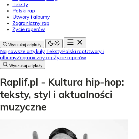
Teksty
Polski rap
Utwory i albumy
Zagraniczny rap
Życie raperów
Wyszukaj artykuły
Najnowsze artykuły
Teksty
Polski rap
Utwory i
albumy
Zagraniczny rap
Życie raperów
Wyszukaj artykuły
Raplif.pl - Kultura hip-hop:
teksty, styl i aktualności
muzyczne