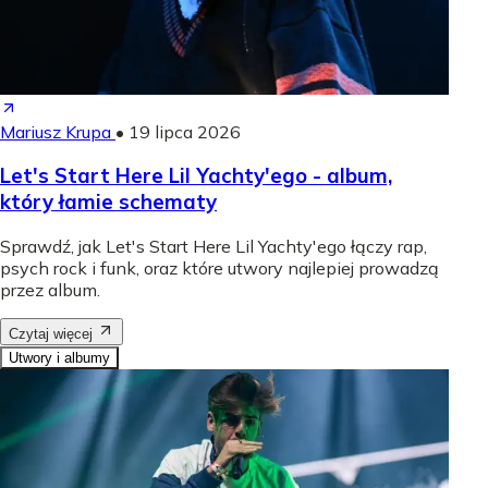
Mariusz Krupa
•
19 lipca 2026
Let's Start Here Lil Yachty'ego - album,
który łamie schematy
Sprawdź, jak Let's Start Here Lil Yachty'ego łączy rap,
psych rock i funk, oraz które utwory najlepiej prowadzą
przez album.
Czytaj więcej
Utwory i albumy