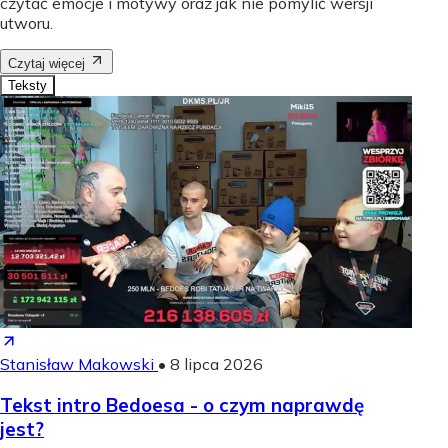
czytać emocje i motywy oraz jak nie pomylić wersji
utworu.
Czytaj więcej
Teksty
Stanisław Makowski
•
8 lipca 2026
Tekst intro Bedoesa - o czym naprawdę
jest?