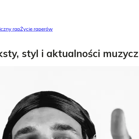
iczny rap
Życie raperów
eksty, styl i aktualności muzyc