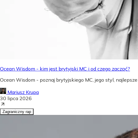
Ocean Wisdom - kim jest brytyjski MC i od czego zacząć?
Ocean Wisdom - poznaj brytyjskiego MC, jego styl, najlepsze
Mariusz Krupa
30 lipca 2026
Zagraniczny rap