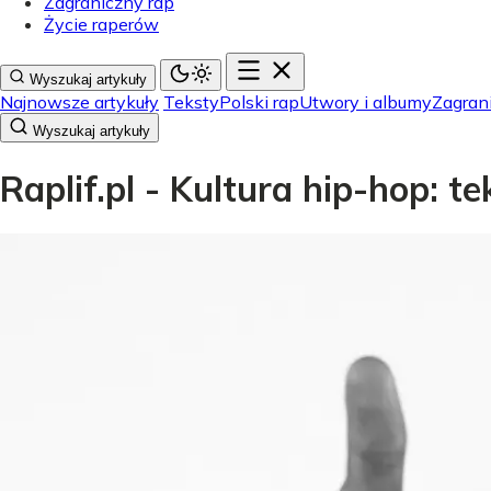
Zagraniczny rap
Życie raperów
Wyszukaj artykuły
Najnowsze artykuły
Teksty
Polski rap
Utwory i albumy
Zagran
Wyszukaj artykuły
Raplif.pl - Kultura hip-hop: t