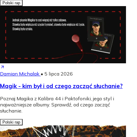
Polski rap
Damian Michalak
•
5 lipca 2026
Magik - kim był i od czego zacząć słuchanie?
Poznaj Magika z Kalibra 44 i Paktofoniki, jego styl i
najważniejsze albumy. Sprawdź, od czego zacząć
słuchanie.
Polski rap