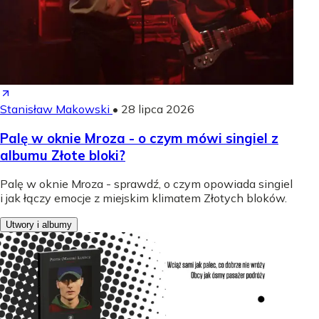
Stanisław Makowski
•
28 lipca 2026
Palę w oknie Mroza - o czym mówi singiel z
albumu Złote bloki?
Palę w oknie Mroza - sprawdź, o czym opowiada singiel
i jak łączy emocje z miejskim klimatem Złotych bloków.
Utwory i albumy