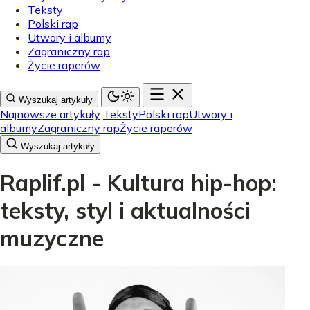
Teksty
Polski rap
Utwory i albumy
Zagraniczny rap
Życie raperów
Wyszukaj artykuły
Najnowsze artykuły
Teksty
Polski rap
Utwory i
albumy
Zagraniczny rap
Życie raperów
Wyszukaj artykuły
Raplif.pl - Kultura hip-hop:
teksty, styl i aktualności
muzyczne