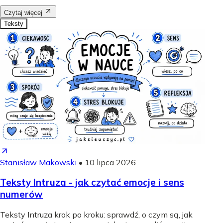
Czytaj więcej
Teksty
Stanisław Makowski
•
10 lipca 2026
Teksty Intruza - jak czytać emocje i sens
numerów
Teksty Intruza krok po kroku: sprawdź, o czym są, jak