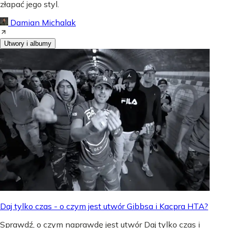
złapać jego styl.
Damian Michalak
Utwory i albumy
Daj tylko czas - o czym jest utwór Gibbsa i Kacpra HTA?
Sprawdź, o czym naprawdę jest utwór Daj tylko czas i