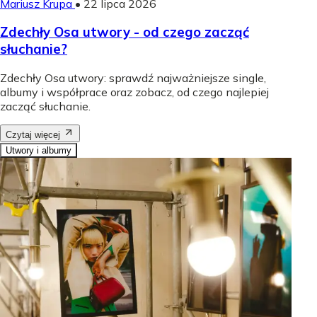
Mariusz Krupa
•
22 lipca 2026
Zdechły Osa utwory - od czego zacząć
słuchanie?
Zdechły Osa utwory: sprawdź najważniejsze single,
albumy i współprace oraz zobacz, od czego najlepiej
zacząć słuchanie.
Czytaj więcej
Utwory i albumy