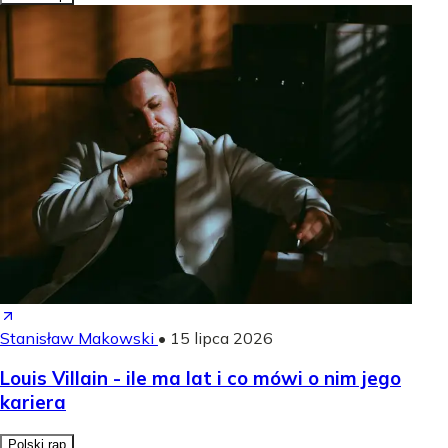
Stanisław Makowski
•
15 lipca 2026
Louis Villain - ile ma lat i co mówi o nim jego
kariera
Polski rap