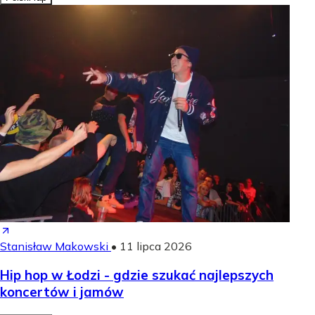
Stanisław Makowski
•
11 lipca 2026
Hip hop w Łodzi - gdzie szukać najlepszych
koncertów i jamów