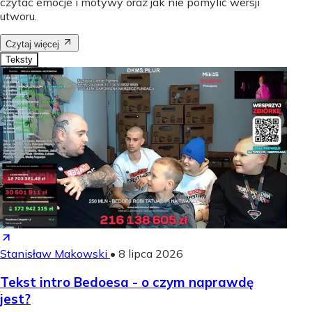
czytać emocje i motywy oraz jak nie pomylić wersji
utworu.
Czytaj więcej
Teksty
Stanisław Makowski
•
8 lipca 2026
Tekst intro Bedoesa - o czym naprawdę
jest?