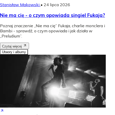
Stanisław Makowski
•
24 lipca 2026
Nie ma cię - o czym opowiada singiel Fukaja?
Poznaj znaczenie „Nie ma cię” Fukaja, charlie monclera i
Bambi - sprawdź, o czym opowiada i jak działa w
„Preludium”.
Czytaj więcej
Utwory i albumy