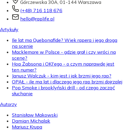
Górczewska 30A, 01-144 Warszawa
(+48) 716 118 676
hello@raplife.pl
Artykuły
Ile lat ma Quebonafide? Wiek rapera i jego droga
na scenie
Macklemore w Polsce - gdzie grał i czy wróci na
scenę?
Hop Żabsona i OKI'ego - o czym naprawdę jest
ten numer?
Janusz Walczuk - kim jest i jak brzmi jego rap?
OPAŁ - ile ma lat i dlaczego jego rap brzmi dojrzalej
Pop Smoke i brooklyński drill - od czego zacząć
słuchanie
Autorzy
Stanisław Makowski
Damian Michalak
Mariusz Krupa