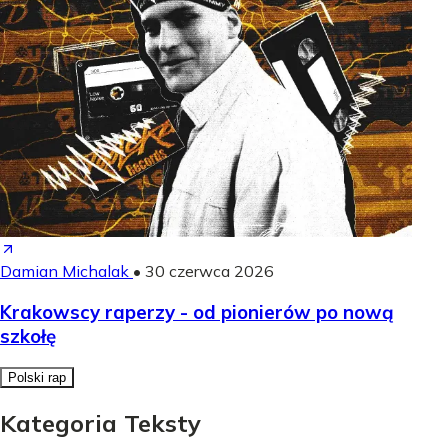
Damian Michalak
•
30 czerwca 2026
Krakowscy raperzy - od pionierów po nową
szkołę
Polski rap
Kategoria Teksty