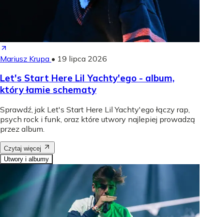
Mariusz Krupa
•
19 lipca 2026
Let's Start Here Lil Yachty'ego - album,
który łamie schematy
Sprawdź, jak Let's Start Here Lil Yachty'ego łączy rap,
psych rock i funk, oraz które utwory najlepiej prowadzą
przez album.
Czytaj więcej
Utwory i albumy