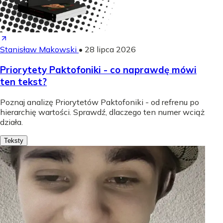
Stanisław Makowski
•
28 lipca 2026
Priorytety Paktofoniki - co naprawdę mówi
ten tekst?
Poznaj analizę Priorytetów Paktofoniki - od refrenu po
hierarchię wartości. Sprawdź, dlaczego ten numer wciąż
działa.
Teksty