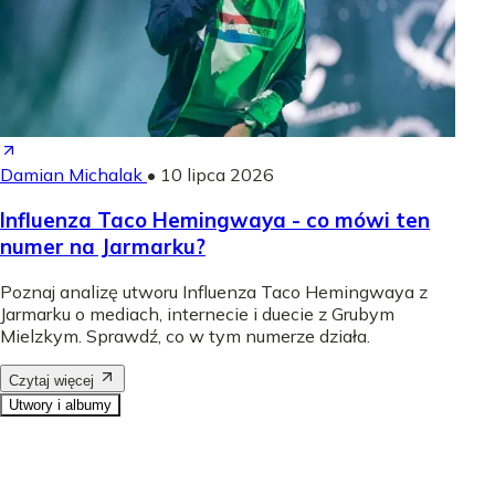
Damian Michalak
•
10 lipca 2026
Influenza Taco Hemingwaya - co mówi ten
numer na Jarmarku?
Poznaj analizę utworu Influenza Taco Hemingwaya z
Jarmarku o mediach, internecie i duecie z Grubym
Mielzkym. Sprawdź, co w tym numerze działa.
Czytaj więcej
Utwory i albumy