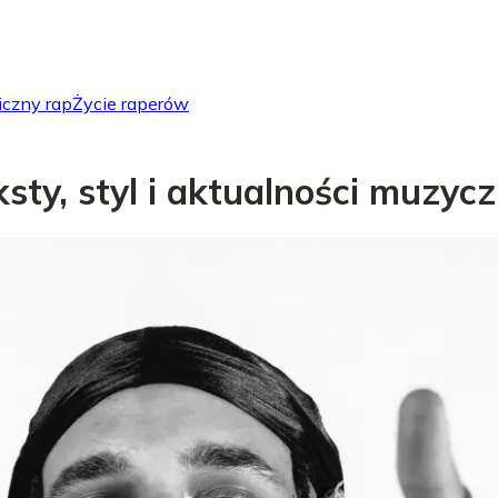
iczny rap
Życie raperów
eksty, styl i aktualności muzyc