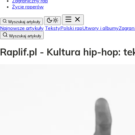
Zagraniczny rap
Życie raperów
Wyszukaj artykuły
Najnowsze artykuły
Teksty
Polski rap
Utwory i albumy
Zagran
Wyszukaj artykuły
Raplif.pl - Kultura hip-hop: t