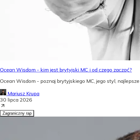
Ocean Wisdom - kim jest brytyjski MC i od czego zacząć?
Ocean Wisdom - poznaj brytyjskiego MC, jego styl, najlepsze
Mariusz Krupa
30 lipca 2026
Zagraniczny rap