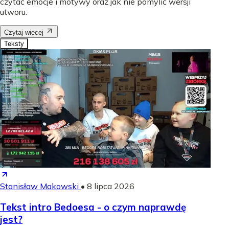
czytać emocje i motywy oraz jak nie pomylić wersji
utworu.
Czytaj więcej
Teksty
Stanisław Makowski
•
8 lipca 2026
Tekst intro Bedoesa - o czym naprawdę
jest?