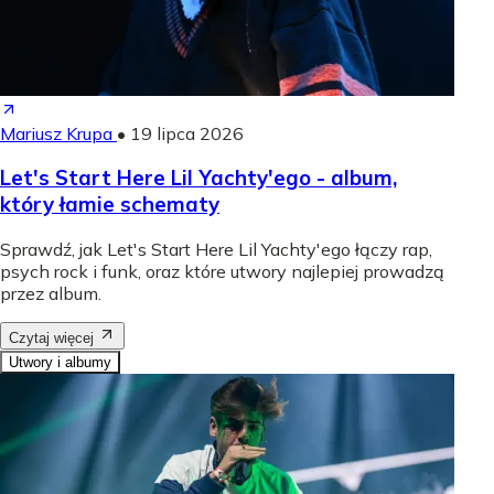
Mariusz Krupa
•
19 lipca 2026
Let's Start Here Lil Yachty'ego - album,
który łamie schematy
Sprawdź, jak Let's Start Here Lil Yachty'ego łączy rap,
psych rock i funk, oraz które utwory najlepiej prowadzą
przez album.
Czytaj więcej
Utwory i albumy