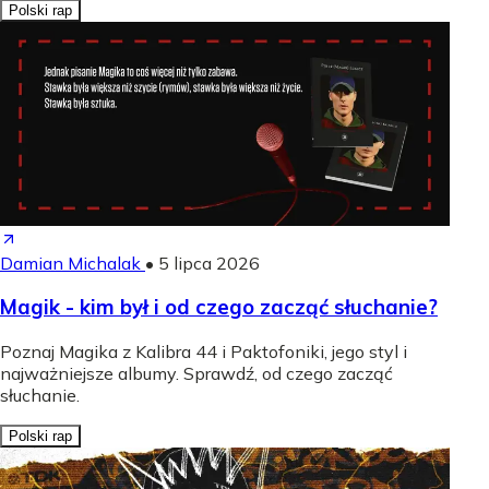
Polski rap
Damian Michalak
•
5 lipca 2026
Magik - kim był i od czego zacząć słuchanie?
Poznaj Magika z Kalibra 44 i Paktofoniki, jego styl i
najważniejsze albumy. Sprawdź, od czego zacząć
słuchanie.
Polski rap