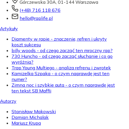
Górczewska 30A, 01-144 Warszawa
(+48) 716 118 676
hello@raplife.pl
Artykuły
Diamenty w rapie - znaczenie, refren i ukryty
koszt sukcesu
billy woods - od czego zacząć ten mroczny rap?
730 Huncho - od czego zacząć słuchanie i co go
wyróżnia?
Trap Young Multiego - analiza refrenu i zwrotek
Kamizelka Szpaka - o czym naprawdę jest ten
numer?
Zimna noc i szybkie auta - o czym naprawdę jest
ten tekst SB Maffii
Autorzy
Stanisław Makowski
Damian Michalak
Mariusz Krupa