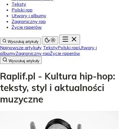
Teksty
Polski rap
Utwory i albumy
Zagraniczny rap
Życie raperów
Wyszukaj artykuły
Najnowsze artykuły
Teksty
Polski rap
Utwory i
albumy
Zagraniczny rap
Życie raperów
Wyszukaj artykuły
Raplif.pl - Kultura hip-hop:
teksty, styl i aktualności
muzyczne