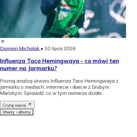
Damian Michalak
•
10 lipca 2026
Influenza Taco Hemingwaya - co mówi ten
numer na Jarmarku?
Poznaj analizę utworu Influenza Taco Hemingwaya z
Jarmarku o mediach, internecie i duecie z Grubym
Mielzkym. Sprawdź, co w tym numerze działa.
Czytaj więcej
Utwory i albumy