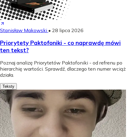
Stanisław Makowski
•
28 lipca 2026
Priorytety Paktofoniki - co naprawdę mówi
ten tekst?
Poznaj analizę Priorytetów Paktofoniki - od refrenu po
hierarchię wartości. Sprawdź, dlaczego ten numer wciąż
działa.
Teksty