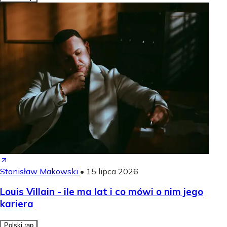
Stanisław Makowski
•
15 lipca 2026
Louis Villain - ile ma lat i co mówi o nim jego
kariera
Polski rap