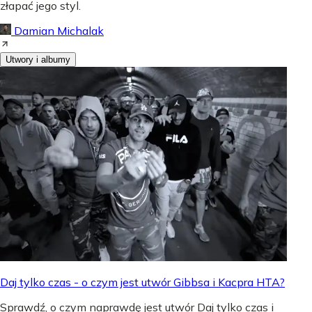
złapać jego styl.
Damian Michalak
Utwory i albumy
Daj tylko czas - o czym jest utwór Gibbsa i Kacpra HTA?
Sprawdź, o czym naprawdę jest utwór Daj tylko czas i