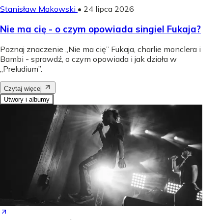
Stanisław Makowski
•
24 lipca 2026
Nie ma cię - o czym opowiada singiel Fukaja?
Poznaj znaczenie „Nie ma cię” Fukaja, charlie monclera i
Bambi - sprawdź, o czym opowiada i jak działa w
„Preludium”.
Czytaj więcej
Utwory i albumy