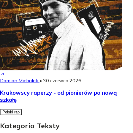
Damian Michalak
•
30 czerwca 2026
Krakowscy raperzy - od pionierów po nową
szkołę
Polski rap
Kategoria Teksty