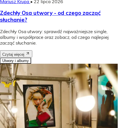
Mariusz Krupa
•
22 lipca 2026
Zdechły Osa utwory - od czego zacząć
słuchanie?
Zdechły Osa utwory: sprawdź najważniejsze single,
albumy i współprace oraz zobacz, od czego najlepiej
zacząć słuchanie.
Czytaj więcej
Utwory i albumy