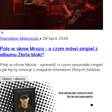
Stanisław Makowski
•
28 lipca 2026
Palę w oknie Mroza - o czym mówi singiel z
albumu Złote bloki?
Palę w oknie Mroza - sprawdź, o czym opowiada singiel
i jak łączy emocje z miejskim klimatem Złotych bloków.
Utwory i albumy