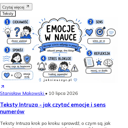
Czytaj więcej
Teksty
Stanisław Makowski
•
10 lipca 2026
Teksty Intruza - jak czytać emocje i sens
numerów
Teksty Intruza krok po kroku: sprawdź, o czym są, jak