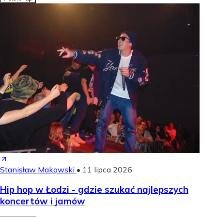
Stanisław Makowski
•
11 lipca 2026
Hip hop w Łodzi - gdzie szukać najlepszych
koncertów i jamów