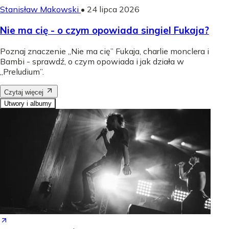
Stanisław Makowski
•
24 lipca 2026
Nie ma cię - o czym opowiada singiel Fukaja?
Poznaj znaczenie „Nie ma cię” Fukaja, charlie monclera i
Bambi - sprawdź, o czym opowiada i jak działa w
„Preludium”.
Czytaj więcej
Utwory i albumy