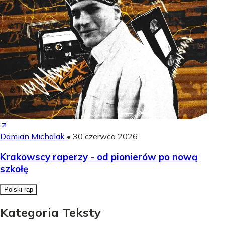
Damian Michalak
•
30 czerwca 2026
Krakowscy raperzy - od pionierów po nową
szkołę
Polski rap
Kategoria Teksty