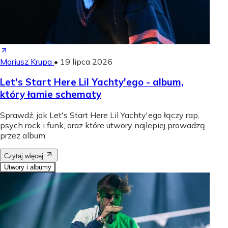
Mariusz Krupa
•
19 lipca 2026
Let's Start Here Lil Yachty'ego - album,
który łamie schematy
Sprawdź, jak Let's Start Here Lil Yachty'ego łączy rap,
psych rock i funk, oraz które utwory najlepiej prowadzą
przez album.
Czytaj więcej
Utwory i albumy