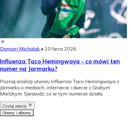
Damian Michalak
•
10 lipca 2026
Influenza Taco Hemingwaya - co mówi ten
numer na Jarmarku?
Poznaj analizę utworu Influenza Taco Hemingwaya z
Jarmarku o mediach, internecie i duecie z Grubym
Mielzkym. Sprawdź, co w tym numerze działa.
Czytaj więcej
Utwory i albumy