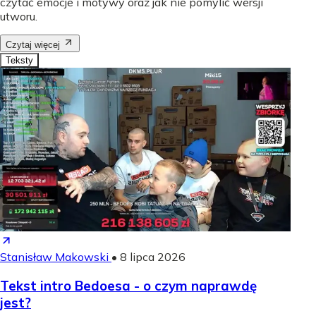
czytać emocje i motywy oraz jak nie pomylić wersji
utworu.
Czytaj więcej
Teksty
Stanisław Makowski
•
8 lipca 2026
Tekst intro Bedoesa - o czym naprawdę
jest?