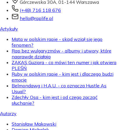
Górczewska 30A, 01-144 Warszawa
(+48) 716 118 676
hello@raplife.pl
Artykuły
Mata w polskim rapie - skąd wziął się jego
fenomen?
Rap bez wulgaryzmów - albumy i utwory, które
naprawdę działają
ZAKAS Guziora - co mówi ten numer i jak otwiera
PLEŚŃ
Ruby w polskim rapie - kim jest i dlaczego budzi
emocje
Belmondawg i H.A.U. - co oznacza Hustle As
Usual?
Zdechły Osa - kim jest i od czego zacząć
słuchanie?
Autorzy
Stanisław Makowski
Damian Michalak