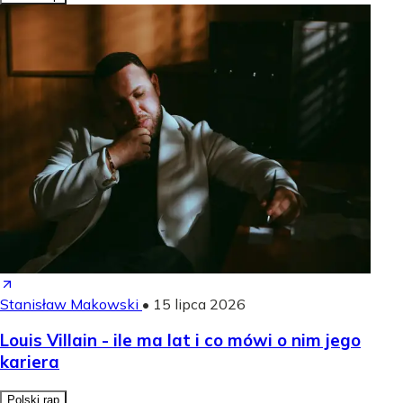
Stanisław Makowski
•
15 lipca 2026
Louis Villain - ile ma lat i co mówi o nim jego
kariera
Polski rap