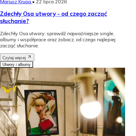
Mariusz Krupa
•
22 lipca 2026
Zdechły Osa utwory - od czego zacząć
słuchanie?
Zdechły Osa utwory: sprawdź najważniejsze single,
albumy i współprace oraz zobacz, od czego najlepiej
zacząć słuchanie.
Czytaj więcej
Utwory i albumy