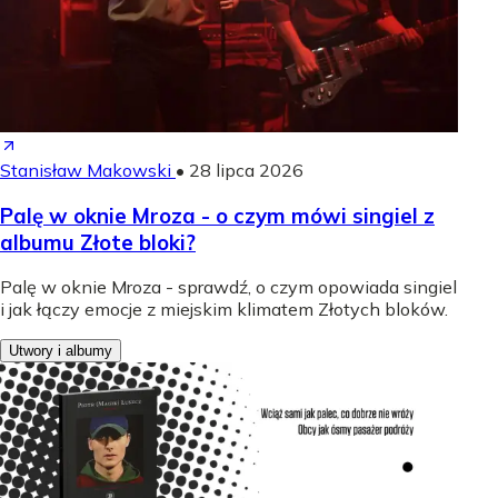
Stanisław Makowski
•
28 lipca 2026
Palę w oknie Mroza - o czym mówi singiel z
albumu Złote bloki?
Palę w oknie Mroza - sprawdź, o czym opowiada singiel
i jak łączy emocje z miejskim klimatem Złotych bloków.
Utwory i albumy