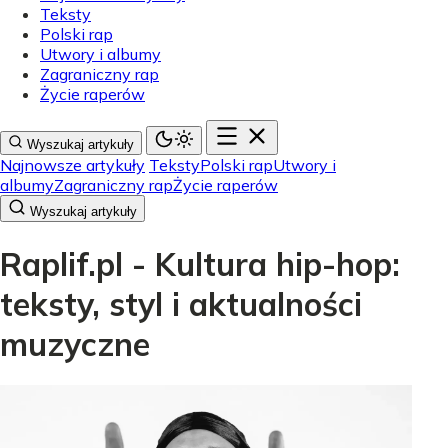
Teksty
Polski rap
Utwory i albumy
Zagraniczny rap
Życie raperów
Wyszukaj artykuły
Najnowsze artykuły
Teksty
Polski rap
Utwory i
albumy
Zagraniczny rap
Życie raperów
Wyszukaj artykuły
Raplif.pl - Kultura hip-hop:
teksty, styl i aktualności
muzyczne