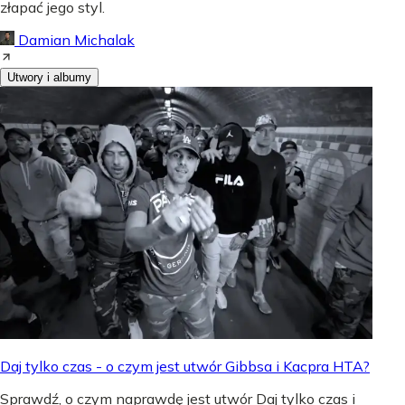
złapać jego styl.
Damian Michalak
Utwory i albumy
Daj tylko czas - o czym jest utwór Gibbsa i Kacpra HTA?
Sprawdź, o czym naprawdę jest utwór Daj tylko czas i