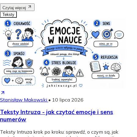
Czytaj więcej
Teksty
Stanisław Makowski
•
10 lipca 2026
Teksty Intruza - jak czytać emocje i sens
numerów
Teksty Intruza krok po kroku: sprawdź, o czym są, jak