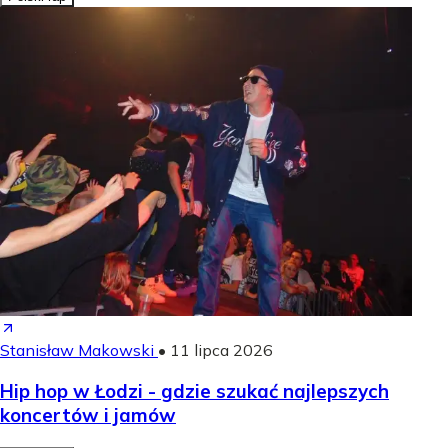
Stanisław Makowski
•
11 lipca 2026
Hip hop w Łodzi - gdzie szukać najlepszych
koncertów i jamów