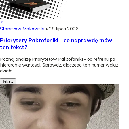
Stanisław Makowski
•
28 lipca 2026
Priorytety Paktofoniki - co naprawdę mówi
ten tekst?
Poznaj analizę Priorytetów Paktofoniki - od refrenu po
hierarchię wartości. Sprawdź, dlaczego ten numer wciąż
działa.
Teksty