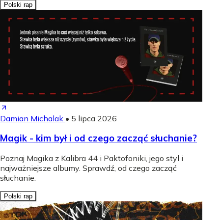
Polski rap
Damian Michalak
•
5 lipca 2026
Magik - kim był i od czego zacząć słuchanie?
Poznaj Magika z Kalibra 44 i Paktofoniki, jego styl i
najważniejsze albumy. Sprawdź, od czego zacząć
słuchanie.
Polski rap