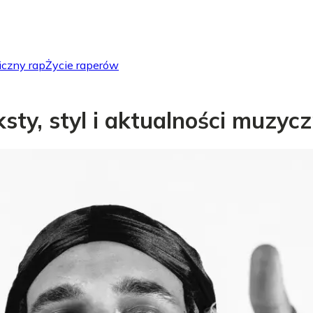
iczny rap
Życie raperów
eksty, styl i aktualności muzyc