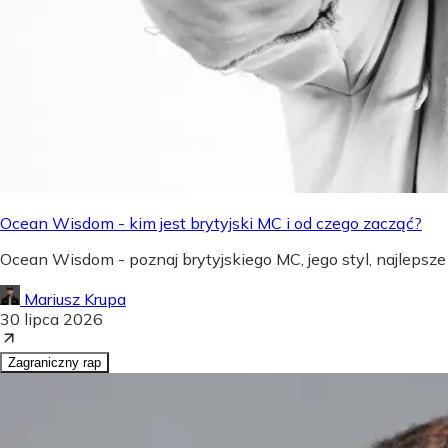
Ocean Wisdom - kim jest brytyjski MC i od czego zacząć?
Ocean Wisdom - poznaj brytyjskiego MC, jego styl, najlepsze
Mariusz Krupa
30 lipca 2026
Zagraniczny rap