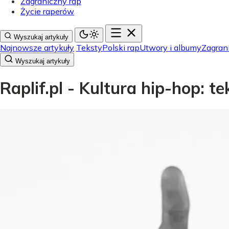
Zagraniczny rap
Życie raperów
Wyszukaj artykuły
Najnowsze artykuły
Teksty
Polski rap
Utwory i albumy
Zagran
Wyszukaj artykuły
Raplif.pl - Kultura hip-hop: t