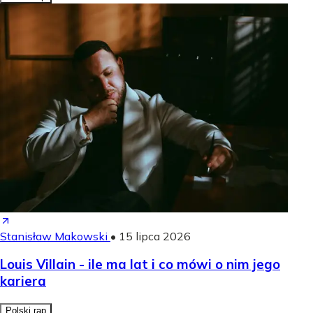
Stanisław Makowski
•
15 lipca 2026
Louis Villain - ile ma lat i co mówi o nim jego
kariera
Polski rap