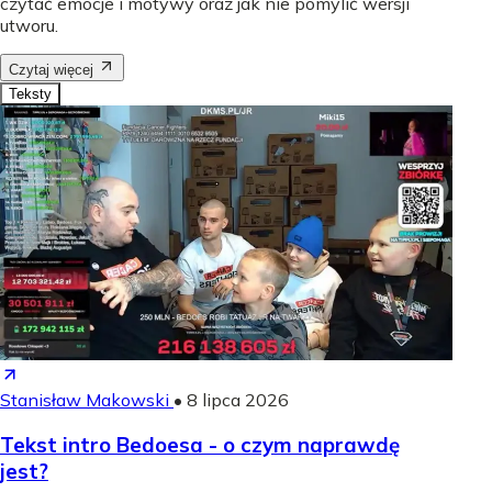
czytać emocje i motywy oraz jak nie pomylić wersji
utworu.
Czytaj więcej
Teksty
Stanisław Makowski
•
8 lipca 2026
Tekst intro Bedoesa - o czym naprawdę
jest?