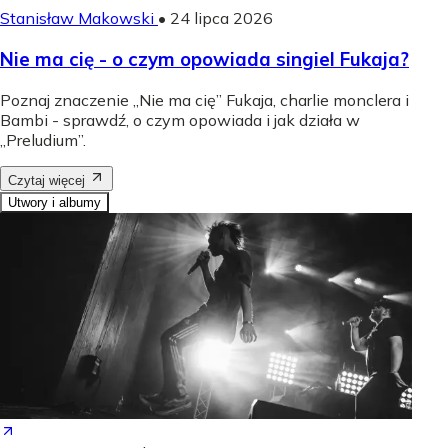
Stanisław Makowski
•
24 lipca 2026
Nie ma cię - o czym opowiada singiel Fukaja?
Poznaj znaczenie „Nie ma cię” Fukaja, charlie monclera i
Bambi - sprawdź, o czym opowiada i jak działa w
„Preludium”.
Czytaj więcej
Utwory i albumy