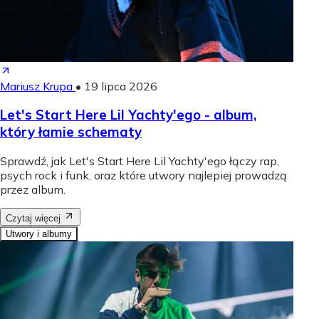
Mariusz Krupa
•
19 lipca 2026
Let's Start Here Lil Yachty'ego - album,
który łamie schematy
Sprawdź, jak Let's Start Here Lil Yachty'ego łączy rap,
psych rock i funk, oraz które utwory najlepiej prowadzą
przez album.
Czytaj więcej
Utwory i albumy