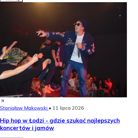
Stanisław Makowski
•
11 lipca 2026
Hip hop w Łodzi - gdzie szukać najlepszych
koncertów i jamów