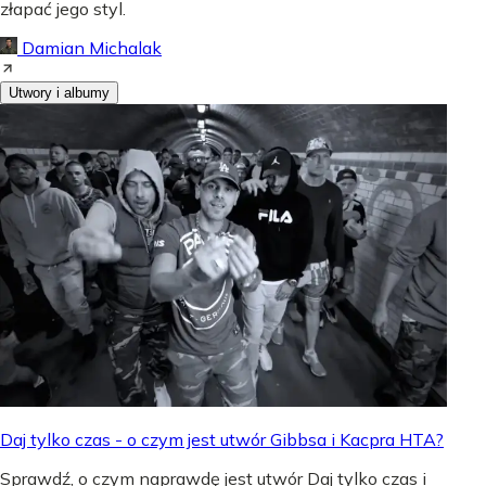
złapać jego styl.
Damian Michalak
Utwory i albumy
Daj tylko czas - o czym jest utwór Gibbsa i Kacpra HTA?
Sprawdź, o czym naprawdę jest utwór Daj tylko czas i