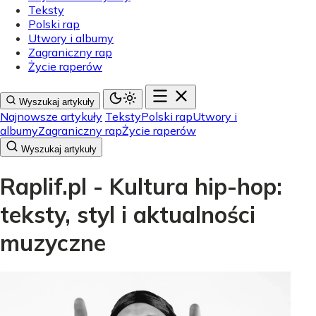
Teksty
Polski rap
Utwory i albumy
Zagraniczny rap
Życie raperów
Wyszukaj artykuły
Najnowsze artykuły
Teksty
Polski rap
Utwory i
albumy
Zagraniczny rap
Życie raperów
Wyszukaj artykuły
Raplif.pl - Kultura hip-hop:
teksty, styl i aktualności
muzyczne