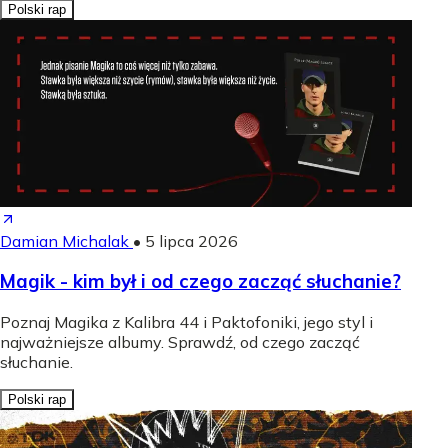
Polski rap
Damian Michalak
•
5 lipca 2026
Magik - kim był i od czego zacząć słuchanie?
Poznaj Magika z Kalibra 44 i Paktofoniki, jego styl i
najważniejsze albumy. Sprawdź, od czego zacząć
słuchanie.
Polski rap