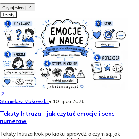
Czytaj więcej
Teksty
Stanisław Makowski
•
10 lipca 2026
Teksty Intruza - jak czytać emocje i sens
numerów
Teksty Intruza krok po kroku: sprawdź, o czym są, jak