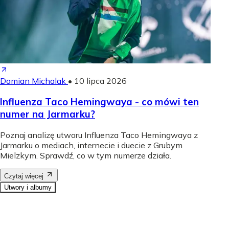
Damian Michalak
•
10 lipca 2026
Influenza Taco Hemingwaya - co mówi ten
numer na Jarmarku?
Poznaj analizę utworu Influenza Taco Hemingwaya z
Jarmarku o mediach, internecie i duecie z Grubym
Mielzkym. Sprawdź, co w tym numerze działa.
Czytaj więcej
Utwory i albumy