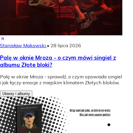
Stanisław Makowski
•
28 lipca 2026
Palę w oknie Mroza - o czym mówi singiel z
albumu Złote bloki?
Palę w oknie Mroza - sprawdź, o czym opowiada singiel
i jak łączy emocje z miejskim klimatem Złotych bloków.
Utwory i albumy