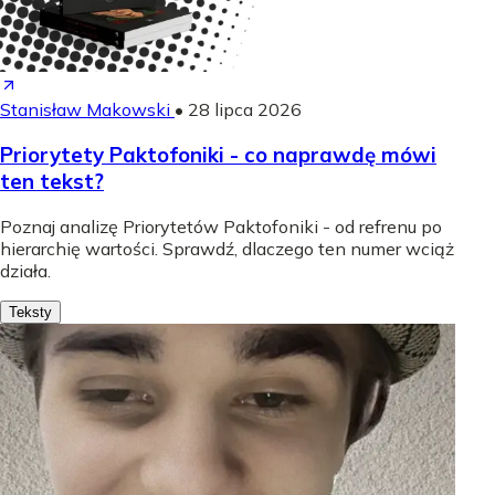
Stanisław Makowski
•
28 lipca 2026
Priorytety Paktofoniki - co naprawdę mówi
ten tekst?
Poznaj analizę Priorytetów Paktofoniki - od refrenu po
hierarchię wartości. Sprawdź, dlaczego ten numer wciąż
działa.
Teksty