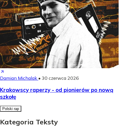
Damian Michalak
•
30 czerwca 2026
Krakowscy raperzy - od pionierów po nową
szkołę
Polski rap
Kategoria Teksty