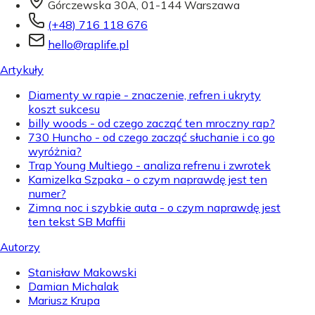
Górczewska 30A, 01-144 Warszawa
(+48) 716 118 676
hello@raplife.pl
Artykuły
Diamenty w rapie - znaczenie, refren i ukryty
koszt sukcesu
billy woods - od czego zacząć ten mroczny rap?
730 Huncho - od czego zacząć słuchanie i co go
wyróżnia?
Trap Young Multiego - analiza refrenu i zwrotek
Kamizelka Szpaka - o czym naprawdę jest ten
numer?
Zimna noc i szybkie auta - o czym naprawdę jest
ten tekst SB Maffii
Autorzy
Stanisław Makowski
Damian Michalak
Mariusz Krupa