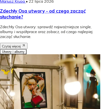
Mariusz Krupa
•
22 lipca 2026
Zdechły Osa utwory - od czego zacząć
słuchanie?
Zdechły Osa utwory: sprawdź najważniejsze single,
albumy i współprace oraz zobacz, od czego najlepiej
zacząć słuchanie.
Czytaj więcej
Utwory i albumy