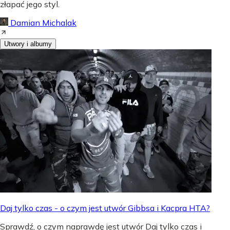
złapać jego styl.
Damian Michalak
Utwory i albumy
Daj tylko czas - o czym jest utwór Gibbsa i Kacpra HTA?
Sprawdź, o czym naprawdę jest utwór Daj tylko czas i