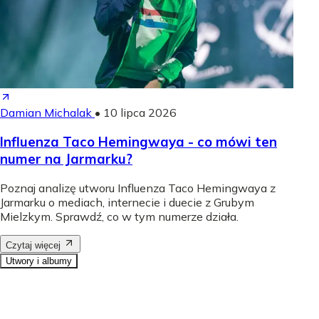
Damian Michalak
•
10 lipca 2026
Influenza Taco Hemingwaya - co mówi ten
numer na Jarmarku?
Poznaj analizę utworu Influenza Taco Hemingwaya z
Jarmarku o mediach, internecie i duecie z Grubym
Mielzkym. Sprawdź, co w tym numerze działa.
Czytaj więcej
Utwory i albumy