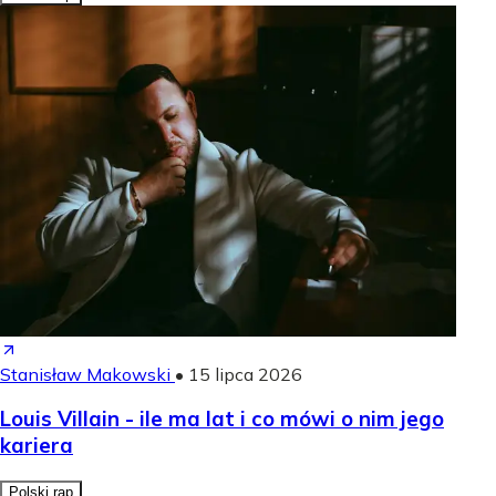
Stanisław Makowski
•
15 lipca 2026
Louis Villain - ile ma lat i co mówi o nim jego
kariera
Polski rap