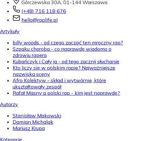
Górczewska 30A, 01-144 Warszawa
(+48) 716 118 676
hello@raplife.pl
Artykuły
billy woods - od czego zacząć ten mroczny rap?
Szpaku choroba - co naprawdę wiadomo o
zdrowiu rapera
Kubańczyk i Cały ja - od tego zacznij słuchanie
Kto liczy się w polskim rapie? Najważniejsze
nazwiska sceny
Afro Kolektyw - skład i wytwórnie, które
ukształtowały zespół
Rafał Masny a polski rap - kim jest naprawdę?
Autorzy
Stanisław Makowski
Damian Michalak
Mariusz Krupa
Kategorie