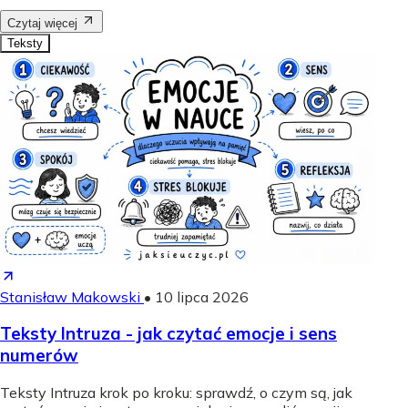
Czytaj więcej
Teksty
Stanisław Makowski
•
10 lipca 2026
Teksty Intruza - jak czytać emocje i sens
numerów
Teksty Intruza krok po kroku: sprawdź, o czym są, jak