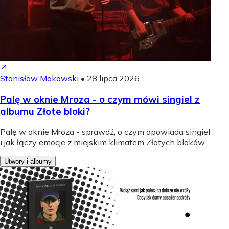
Stanisław Makowski
•
28 lipca 2026
Palę w oknie Mroza - o czym mówi singiel z
albumu Złote bloki?
Palę w oknie Mroza - sprawdź, o czym opowiada singiel
i jak łączy emocje z miejskim klimatem Złotych bloków.
Utwory i albumy