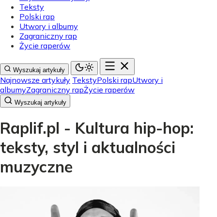
Teksty
Polski rap
Utwory i albumy
Zagraniczny rap
Życie raperów
Wyszukaj artykuły
Najnowsze artykuły
Teksty
Polski rap
Utwory i
albumy
Zagraniczny rap
Życie raperów
Wyszukaj artykuły
Raplif.pl - Kultura hip-hop:
teksty, styl i aktualności
muzyczne