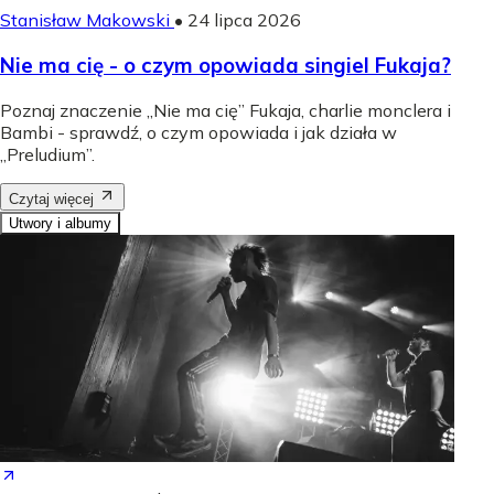
Stanisław Makowski
•
24 lipca 2026
Nie ma cię - o czym opowiada singiel Fukaja?
Poznaj znaczenie „Nie ma cię” Fukaja, charlie monclera i
Bambi - sprawdź, o czym opowiada i jak działa w
„Preludium”.
Czytaj więcej
Utwory i albumy