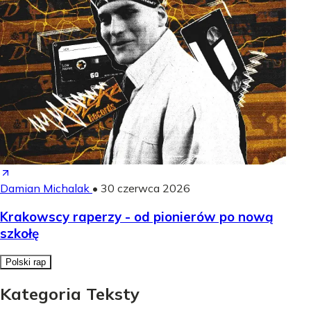
Damian Michalak
•
30 czerwca 2026
Krakowscy raperzy - od pionierów po nową
szkołę
Polski rap
Kategoria Teksty