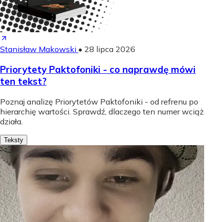
Stanisław Makowski
•
28 lipca 2026
Priorytety Paktofoniki - co naprawdę mówi
ten tekst?
Poznaj analizę Priorytetów Paktofoniki - od refrenu po
hierarchię wartości. Sprawdź, dlaczego ten numer wciąż
działa.
Teksty