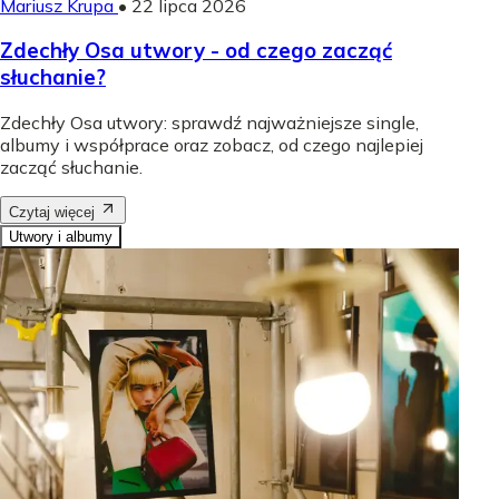
Mariusz Krupa
•
22 lipca 2026
Zdechły Osa utwory - od czego zacząć
słuchanie?
Zdechły Osa utwory: sprawdź najważniejsze single,
albumy i współprace oraz zobacz, od czego najlepiej
zacząć słuchanie.
Czytaj więcej
Utwory i albumy