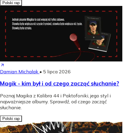
Polski rap
Damian Michalak
•
5 lipca 2026
Magik - kim był i od czego zacząć słuchanie?
Poznaj Magika z Kalibra 44 i Paktofoniki, jego styl i
najważniejsze albumy. Sprawdź, od czego zacząć
słuchanie.
Polski rap