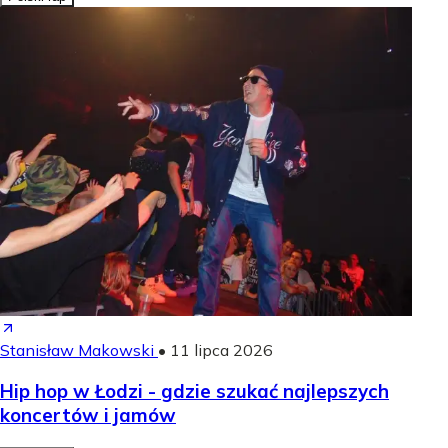
Stanisław Makowski
•
11 lipca 2026
Hip hop w Łodzi - gdzie szukać najlepszych
koncertów i jamów