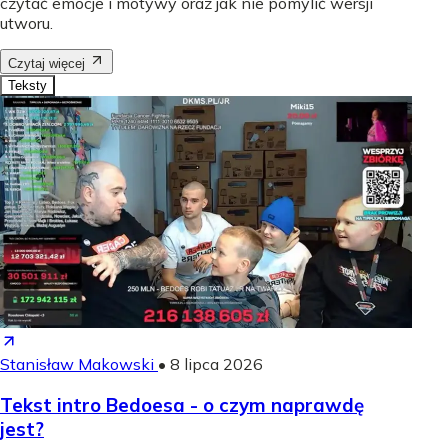
czytać emocje i motywy oraz jak nie pomylić wersji
utworu.
Czytaj więcej
Teksty
Stanisław Makowski
•
8 lipca 2026
Tekst intro Bedoesa - o czym naprawdę
jest?