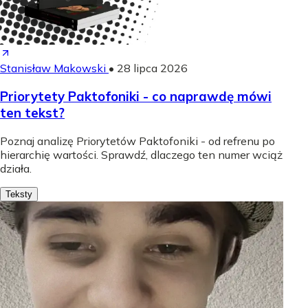
Stanisław Makowski
•
28 lipca 2026
Priorytety Paktofoniki - co naprawdę mówi
ten tekst?
Poznaj analizę Priorytetów Paktofoniki - od refrenu po
hierarchię wartości. Sprawdź, dlaczego ten numer wciąż
działa.
Teksty