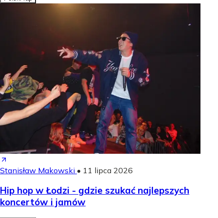
Stanisław Makowski
•
11 lipca 2026
Hip hop w Łodzi - gdzie szukać najlepszych
koncertów i jamów