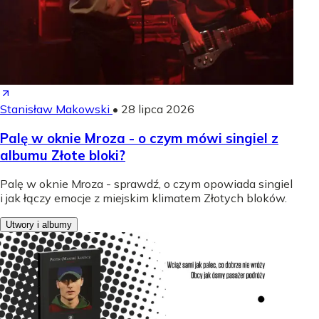
Stanisław Makowski
•
28 lipca 2026
Palę w oknie Mroza - o czym mówi singiel z
albumu Złote bloki?
Palę w oknie Mroza - sprawdź, o czym opowiada singiel
i jak łączy emocje z miejskim klimatem Złotych bloków.
Utwory i albumy