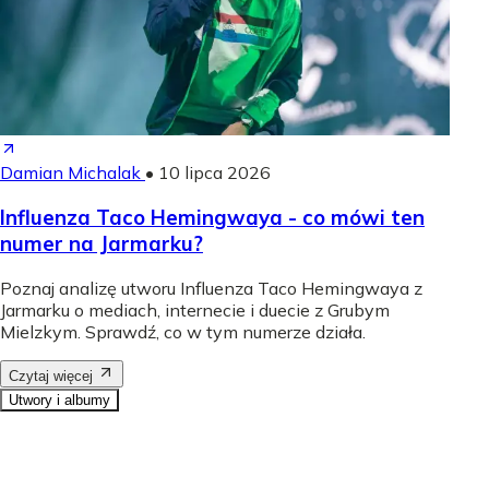
Damian Michalak
•
10 lipca 2026
Influenza Taco Hemingwaya - co mówi ten
numer na Jarmarku?
Poznaj analizę utworu Influenza Taco Hemingwaya z
Jarmarku o mediach, internecie i duecie z Grubym
Mielzkym. Sprawdź, co w tym numerze działa.
Czytaj więcej
Utwory i albumy