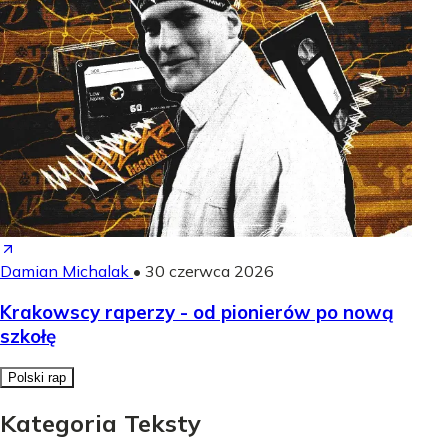
Damian Michalak
•
30 czerwca 2026
Krakowscy raperzy - od pionierów po nową
szkołę
Polski rap
Kategoria Teksty