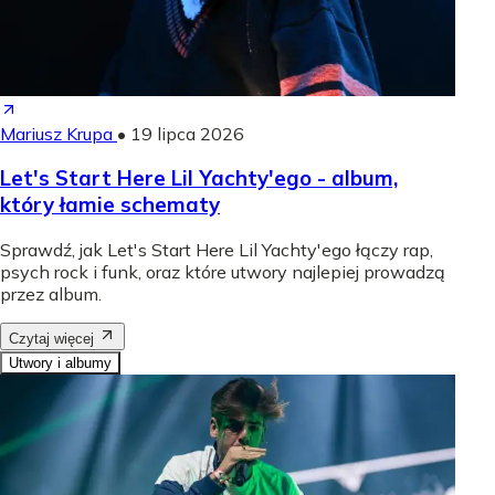
Mariusz Krupa
•
19 lipca 2026
Let's Start Here Lil Yachty'ego - album,
który łamie schematy
Sprawdź, jak Let's Start Here Lil Yachty'ego łączy rap,
psych rock i funk, oraz które utwory najlepiej prowadzą
przez album.
Czytaj więcej
Utwory i albumy