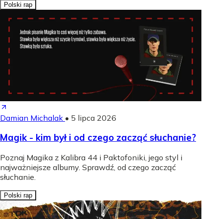
Polski rap
Damian Michalak
•
5 lipca 2026
Magik - kim był i od czego zacząć słuchanie?
Poznaj Magika z Kalibra 44 i Paktofoniki, jego styl i
najważniejsze albumy. Sprawdź, od czego zacząć
słuchanie.
Polski rap