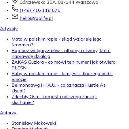
Górczewska 30A, 01-144 Warszawa
(+48) 716 118 676
hello@raplife.pl
Artykuły
Mata w polskim rapie - skąd wziął się jego
fenomen?
Rap bez wulgaryzmów - albumy i utwory, które
naprawdę działają
ZAKAS Guziora - co mówi ten numer i jak otwiera
PLEŚŃ
Ruby w polskim rapie - kim jest i dlaczego budzi
emocje
Belmondawg i H.A.U. - co oznacza Hustle As
Usual?
Zdechły Osa - kim jest i od czego zacząć
słuchanie?
Autorzy
Stanisław Makowski
Damian Michalak