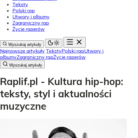
Teksty
Polski rap
Utwory i albumy
Zagraniczny rap
Życie raperów
Wyszukaj artykuły
Najnowsze artykuły
Teksty
Polski rap
Utwory i
albumy
Zagraniczny rap
Życie raperów
Wyszukaj artykuły
Raplif.pl - Kultura hip-hop:
teksty, styl i aktualności
muzyczne