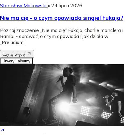
Stanisław Makowski
•
24 lipca 2026
Nie ma cię - o czym opowiada singiel Fukaja?
Poznaj znaczenie „Nie ma cię” Fukaja, charlie monclera i
Bambi - sprawdź, o czym opowiada i jak działa w
„Preludium”.
Czytaj więcej
Utwory i albumy