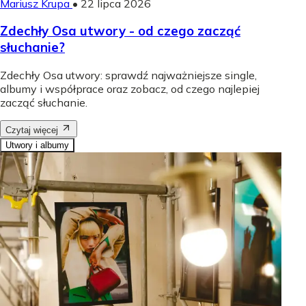
Mariusz Krupa
•
22 lipca 2026
Zdechły Osa utwory - od czego zacząć
słuchanie?
Zdechły Osa utwory: sprawdź najważniejsze single,
albumy i współprace oraz zobacz, od czego najlepiej
zacząć słuchanie.
Czytaj więcej
Utwory i albumy