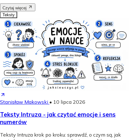
Czytaj więcej
Teksty
Stanisław Makowski
•
10 lipca 2026
Teksty Intruza - jak czytać emocje i sens
numerów
Teksty Intruza krok po kroku: sprawdź, o czym są, jak