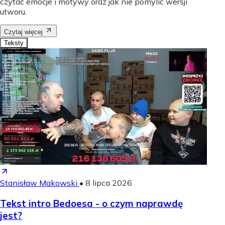
czytać emocje i motywy oraz jak nie pomylić wersji
utworu.
Czytaj więcej
Teksty
Stanisław Makowski
•
8 lipca 2026
Tekst intro Bedoesa - o czym naprawdę
jest?