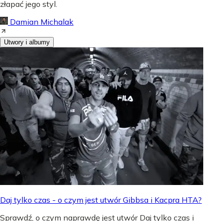
złapać jego styl.
Damian Michalak
Utwory i albumy
Daj tylko czas - o czym jest utwór Gibbsa i Kacpra HTA?
Sprawdź, o czym naprawdę jest utwór Daj tylko czas i