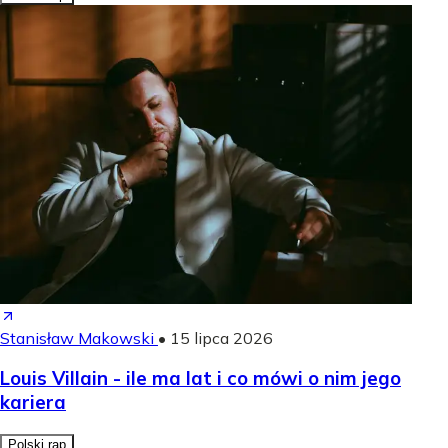
Stanisław Makowski
•
15 lipca 2026
Louis Villain - ile ma lat i co mówi o nim jego
kariera
Polski rap