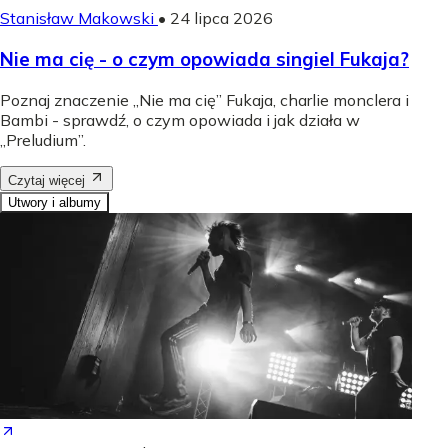
Stanisław Makowski
•
24 lipca 2026
Nie ma cię - o czym opowiada singiel Fukaja?
Poznaj znaczenie „Nie ma cię” Fukaja, charlie monclera i
Bambi - sprawdź, o czym opowiada i jak działa w
„Preludium”.
Czytaj więcej
Utwory i albumy