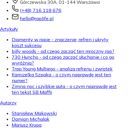
Górczewska 30A, 01-144 Warszawa
(+48) 716 118 676
hello@raplife.pl
Artykuły
Diamenty w rapie - znaczenie, refren i ukryty
koszt sukcesu
billy woods - od czego zacząć ten mroczny rap?
730 Huncho - od czego zacząć słuchanie i co go
wyróżnia?
Trap Young Multiego - analiza refrenu i zwrotek
Kamizelka Szpaka - o czym naprawdę jest ten
numer?
Zimna noc i szybkie auta - o czym naprawdę jest
ten tekst SB Maffii
Autorzy
Stanisław Makowski
Damian Michalak
Mariusz Krupa