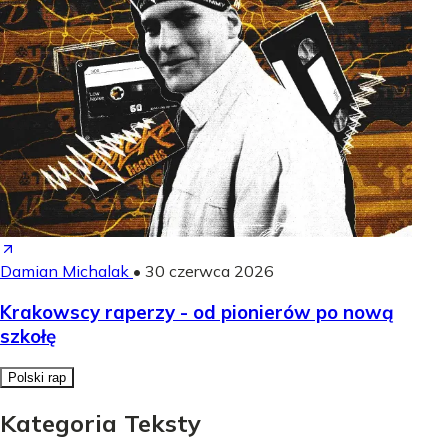
Damian Michalak
•
30 czerwca 2026
Krakowscy raperzy - od pionierów po nową
szkołę
Polski rap
Kategoria Teksty