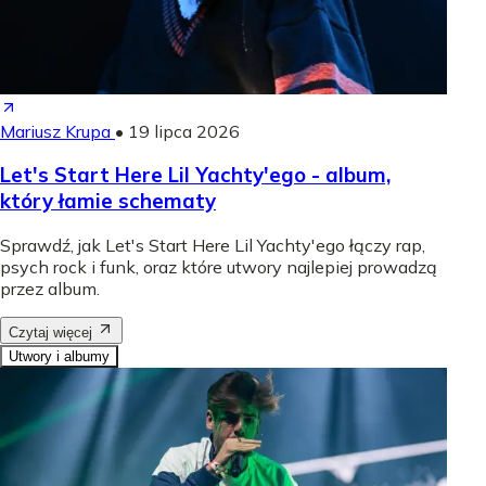
Mariusz Krupa
•
19 lipca 2026
Let's Start Here Lil Yachty'ego - album,
który łamie schematy
Sprawdź, jak Let's Start Here Lil Yachty'ego łączy rap,
psych rock i funk, oraz które utwory najlepiej prowadzą
przez album.
Czytaj więcej
Utwory i albumy