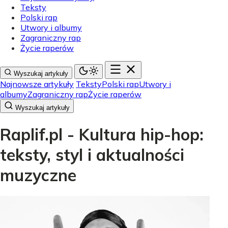
Teksty
Polski rap
Utwory i albumy
Zagraniczny rap
Życie raperów
Wyszukaj artykuły
Najnowsze artykuły
Teksty
Polski rap
Utwory i
albumy
Zagraniczny rap
Życie raperów
Wyszukaj artykuły
Raplif.pl - Kultura hip-hop:
teksty, styl i aktualności
muzyczne