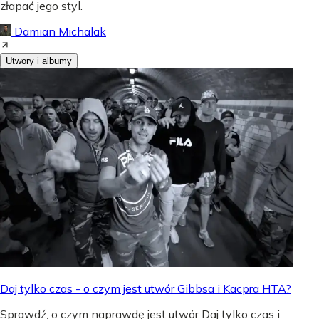
złapać jego styl.
Damian Michalak
Utwory i albumy
Daj tylko czas - o czym jest utwór Gibbsa i Kacpra HTA?
Sprawdź, o czym naprawdę jest utwór Daj tylko czas i