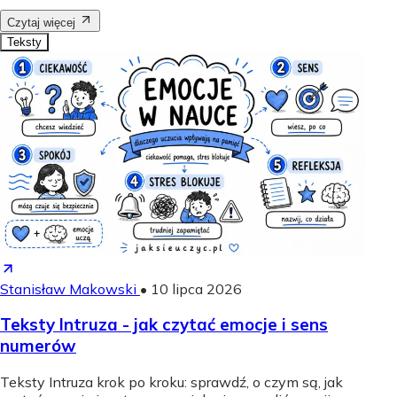
Czytaj więcej
Teksty
Stanisław Makowski
•
10 lipca 2026
Teksty Intruza - jak czytać emocje i sens
numerów
Teksty Intruza krok po kroku: sprawdź, o czym są, jak