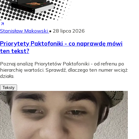
Stanisław Makowski
•
28 lipca 2026
Priorytety Paktofoniki - co naprawdę mówi
ten tekst?
Poznaj analizę Priorytetów Paktofoniki - od refrenu po
hierarchię wartości. Sprawdź, dlaczego ten numer wciąż
działa.
Teksty