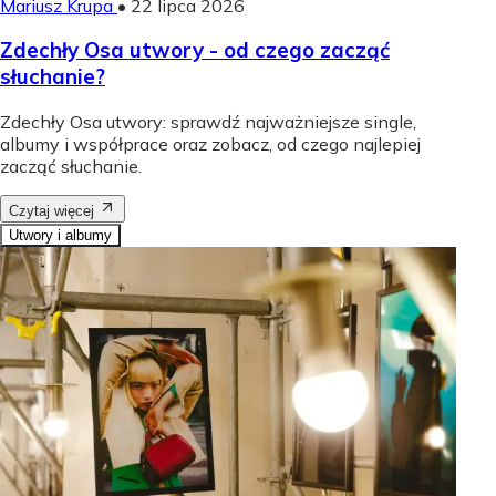
Mariusz Krupa
•
22 lipca 2026
Zdechły Osa utwory - od czego zacząć
słuchanie?
Zdechły Osa utwory: sprawdź najważniejsze single,
albumy i współprace oraz zobacz, od czego najlepiej
zacząć słuchanie.
Czytaj więcej
Utwory i albumy