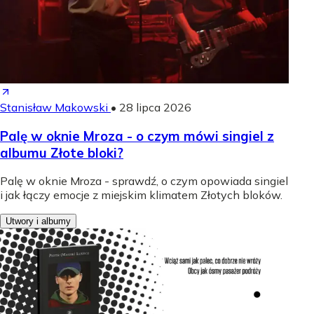
Stanisław Makowski
•
28 lipca 2026
Palę w oknie Mroza - o czym mówi singiel z
albumu Złote bloki?
Palę w oknie Mroza - sprawdź, o czym opowiada singiel
i jak łączy emocje z miejskim klimatem Złotych bloków.
Utwory i albumy