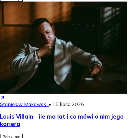
Stanisław Makowski
•
15 lipca 2026
Louis Villain - ile ma lat i co mówi o nim jego
kariera
Polski rap