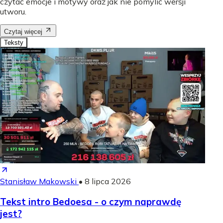
czytać emocje i motywy oraz jak nie pomylić wersji
utworu.
Czytaj więcej
Teksty
Stanisław Makowski
•
8 lipca 2026
Tekst intro Bedoesa - o czym naprawdę
jest?