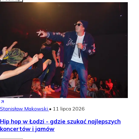
Stanisław Makowski
•
11 lipca 2026
Hip hop w Łodzi - gdzie szukać najlepszych
koncertów i jamów