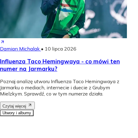
Damian Michalak
•
10 lipca 2026
Influenza Taco Hemingwaya - co mówi ten
numer na Jarmarku?
Poznaj analizę utworu Influenza Taco Hemingwaya z
Jarmarku o mediach, internecie i duecie z Grubym
Mielzkym. Sprawdź, co w tym numerze działa.
Czytaj więcej
Utwory i albumy