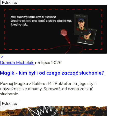
Polski rap
Damian Michalak
•
5 lipca 2026
Magik - kim był i od czego zacząć słuchanie?
Poznaj Magika z Kalibra 44 i Paktofoniki, jego styl i
najważniejsze albumy. Sprawdź, od czego zacząć
słuchanie.
Polski rap