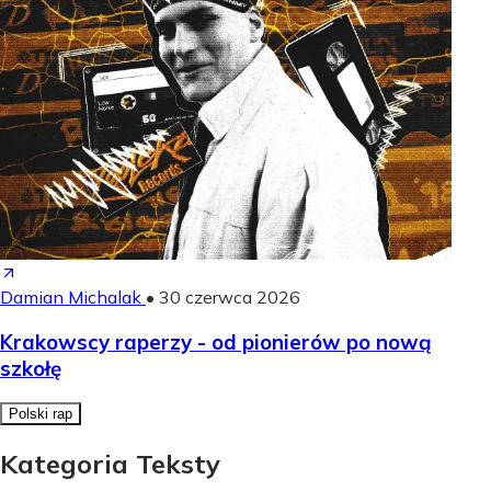
Damian Michalak
•
30 czerwca 2026
Krakowscy raperzy - od pionierów po nową
szkołę
Polski rap
Kategoria Teksty