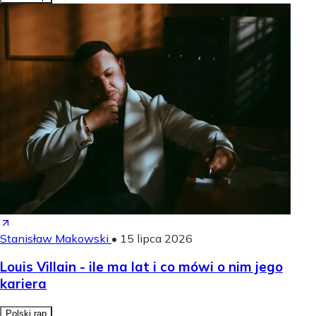
Stanisław Makowski
•
15 lipca 2026
Louis Villain - ile ma lat i co mówi o nim jego
kariera
Polski rap