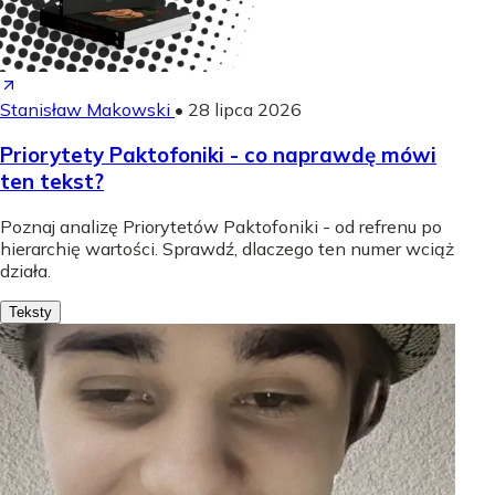
Stanisław Makowski
•
28 lipca 2026
Priorytety Paktofoniki - co naprawdę mówi
ten tekst?
Poznaj analizę Priorytetów Paktofoniki - od refrenu po
hierarchię wartości. Sprawdź, dlaczego ten numer wciąż
działa.
Teksty