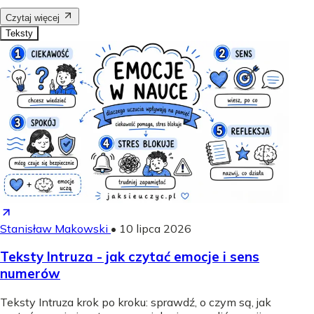
Czytaj więcej
Teksty
Stanisław Makowski
•
10 lipca 2026
Teksty Intruza - jak czytać emocje i sens
numerów
Teksty Intruza krok po kroku: sprawdź, o czym są, jak