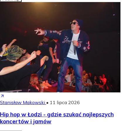
Stanisław Makowski
•
11 lipca 2026
Hip hop w Łodzi - gdzie szukać najlepszych
koncertów i jamów