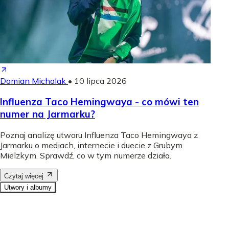
Damian Michalak
•
10 lipca 2026
Influenza Taco Hemingwaya - co mówi ten
numer na Jarmarku?
Poznaj analizę utworu Influenza Taco Hemingwaya z
Jarmarku o mediach, internecie i duecie z Grubym
Mielzkym. Sprawdź, co w tym numerze działa.
Czytaj więcej
Utwory i albumy