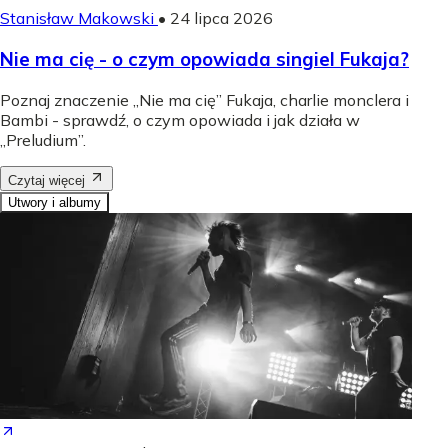
Stanisław Makowski
•
24 lipca 2026
Nie ma cię - o czym opowiada singiel Fukaja?
Poznaj znaczenie „Nie ma cię” Fukaja, charlie monclera i
Bambi - sprawdź, o czym opowiada i jak działa w
„Preludium”.
Czytaj więcej
Utwory i albumy