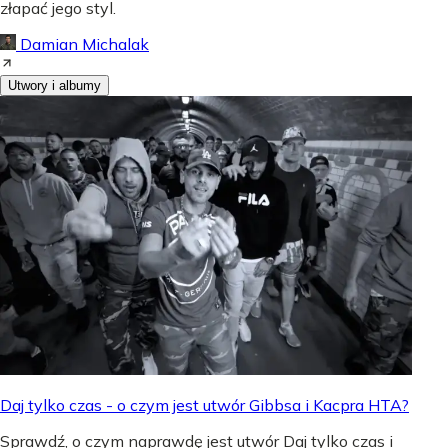
złapać jego styl.
Damian Michalak
Utwory i albumy
Daj tylko czas - o czym jest utwór Gibbsa i Kacpra HTA?
Sprawdź, o czym naprawdę jest utwór Daj tylko czas i