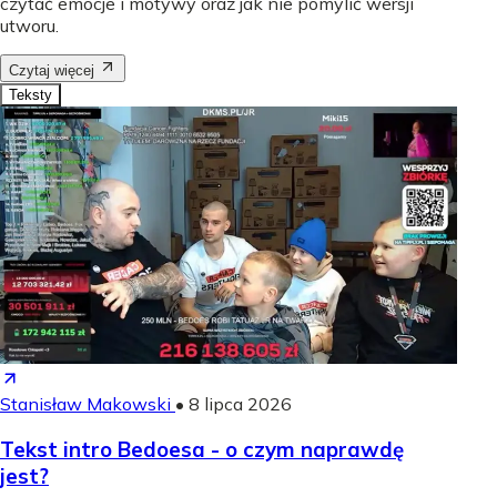
czytać emocje i motywy oraz jak nie pomylić wersji
utworu.
Czytaj więcej
Teksty
Stanisław Makowski
•
8 lipca 2026
Tekst intro Bedoesa - o czym naprawdę
jest?