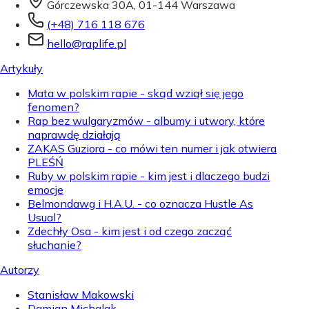
Górczewska 30A, 01-144 Warszawa
(+48) 716 118 676
hello@raplife.pl
Artykuły
Mata w polskim rapie - skąd wziął się jego
fenomen?
Rap bez wulgaryzmów - albumy i utwory, które
naprawdę działają
ZAKAS Guziora - co mówi ten numer i jak otwiera
PLEŚŃ
Ruby w polskim rapie - kim jest i dlaczego budzi
emocje
Belmondawg i H.A.U. - co oznacza Hustle As
Usual?
Zdechły Osa - kim jest i od czego zacząć
słuchanie?
Autorzy
Stanisław Makowski
Damian Michalak