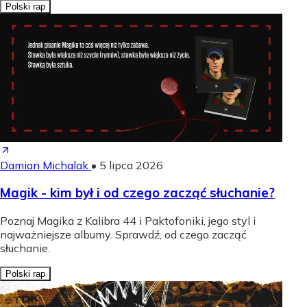
Polski rap
Damian Michalak
•
5 lipca 2026
Magik - kim był i od czego zacząć słuchanie?
Poznaj Magika z Kalibra 44 i Paktofoniki, jego styl i
najważniejsze albumy. Sprawdź, od czego zacząć
słuchanie.
Polski rap