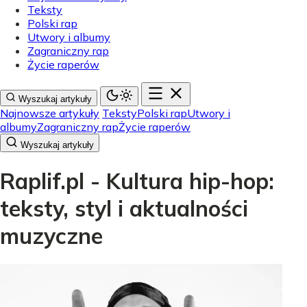
Teksty
Polski rap
Utwory i albumy
Zagraniczny rap
Życie raperów
Wyszukaj artykuły
Najnowsze artykuły
Teksty
Polski rap
Utwory i
albumy
Zagraniczny rap
Życie raperów
Wyszukaj artykuły
Raplif.pl - Kultura hip-hop:
teksty, styl i aktualności
muzyczne