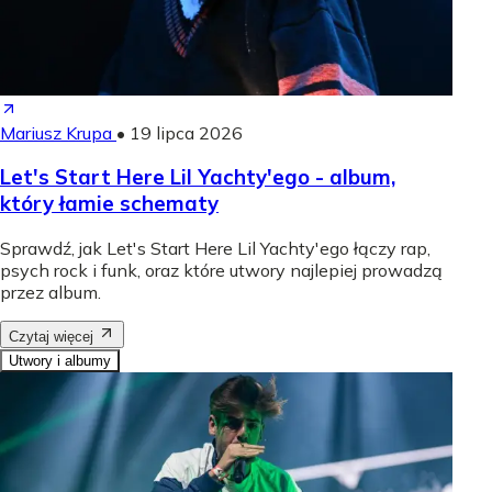
Mariusz Krupa
•
19 lipca 2026
Let's Start Here Lil Yachty'ego - album,
który łamie schematy
Sprawdź, jak Let's Start Here Lil Yachty'ego łączy rap,
psych rock i funk, oraz które utwory najlepiej prowadzą
przez album.
Czytaj więcej
Utwory i albumy