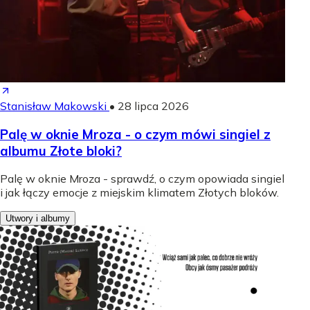
Stanisław Makowski
•
28 lipca 2026
Palę w oknie Mroza - o czym mówi singiel z
albumu Złote bloki?
Palę w oknie Mroza - sprawdź, o czym opowiada singiel
i jak łączy emocje z miejskim klimatem Złotych bloków.
Utwory i albumy