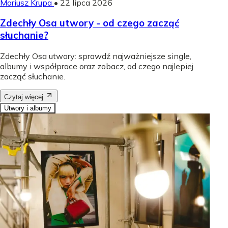
Mariusz Krupa
•
22 lipca 2026
Zdechły Osa utwory - od czego zacząć
słuchanie?
Zdechły Osa utwory: sprawdź najważniejsze single,
albumy i współprace oraz zobacz, od czego najlepiej
zacząć słuchanie.
Czytaj więcej
Utwory i albumy