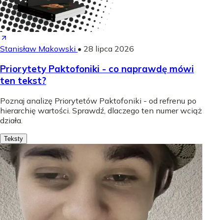
Stanisław Makowski
•
28 lipca 2026
Priorytety Paktofoniki - co naprawdę mówi
ten tekst?
Poznaj analizę Priorytetów Paktofoniki - od refrenu po
hierarchię wartości. Sprawdź, dlaczego ten numer wciąż
działa.
Teksty