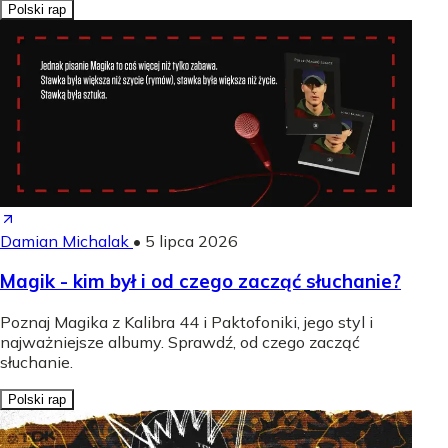
Polski rap
Damian Michalak
•
5 lipca 2026
Magik - kim był i od czego zacząć słuchanie?
Poznaj Magika z Kalibra 44 i Paktofoniki, jego styl i
najważniejsze albumy. Sprawdź, od czego zacząć
słuchanie.
Polski rap