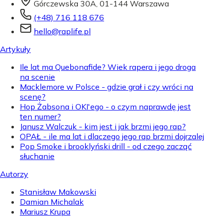
Górczewska 30A, 01-144 Warszawa
(+48) 716 118 676
hello@raplife.pl
Artykuły
Ile lat ma Quebonafide? Wiek rapera i jego droga
na scenie
Macklemore w Polsce - gdzie grał i czy wróci na
scenę?
Hop Żabsona i OKI'ego - o czym naprawdę jest
ten numer?
Janusz Walczuk - kim jest i jak brzmi jego rap?
OPAŁ - ile ma lat i dlaczego jego rap brzmi dojrzalej
Pop Smoke i brooklyński drill - od czego zacząć
słuchanie
Autorzy
Stanisław Makowski
Damian Michalak
Mariusz Krupa