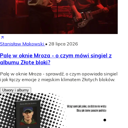
Stanisław Makowski
•
28 lipca 2026
Palę w oknie Mroza - o czym mówi singiel z
albumu Złote bloki?
Palę w oknie Mroza - sprawdź, o czym opowiada singiel
i jak łączy emocje z miejskim klimatem Złotych bloków.
Utwory i albumy