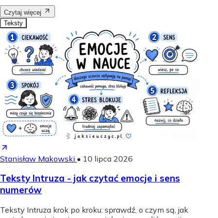
Czytaj więcej
Teksty
Stanisław Makowski
•
10 lipca 2026
Teksty Intruza - jak czytać emocje i sens
numerów
Teksty Intruza krok po kroku: sprawdź, o czym są, jak