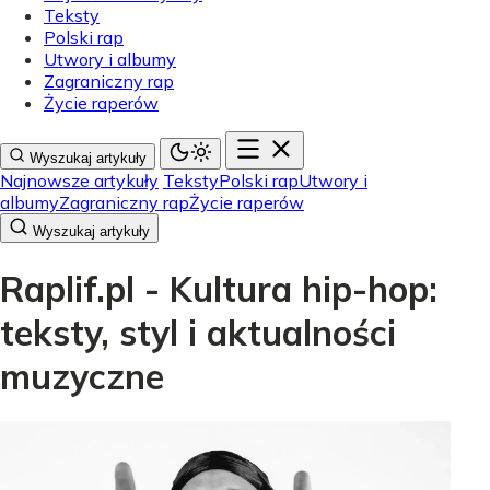
Teksty
Polski rap
Utwory i albumy
Zagraniczny rap
Życie raperów
Wyszukaj artykuły
Najnowsze artykuły
Teksty
Polski rap
Utwory i
albumy
Zagraniczny rap
Życie raperów
Wyszukaj artykuły
Raplif.pl - Kultura hip-hop:
teksty, styl i aktualności
muzyczne