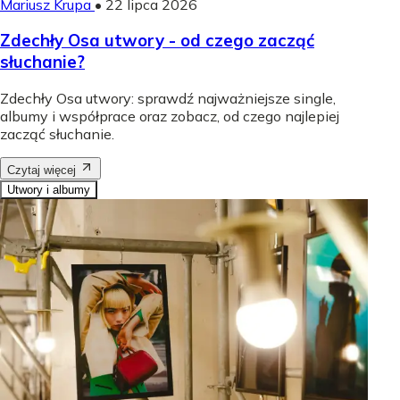
Mariusz Krupa
•
22 lipca 2026
Zdechły Osa utwory - od czego zacząć
słuchanie?
Zdechły Osa utwory: sprawdź najważniejsze single,
albumy i współprace oraz zobacz, od czego najlepiej
zacząć słuchanie.
Czytaj więcej
Utwory i albumy