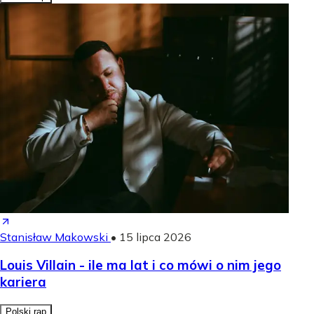
Stanisław Makowski
•
15 lipca 2026
Louis Villain - ile ma lat i co mówi o nim jego
kariera
Polski rap