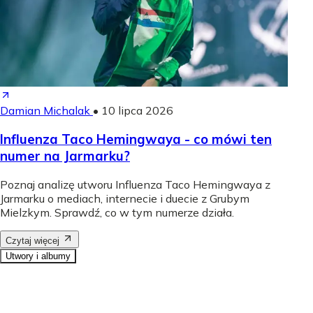
Damian Michalak
•
10 lipca 2026
Influenza Taco Hemingwaya - co mówi ten
numer na Jarmarku?
Poznaj analizę utworu Influenza Taco Hemingwaya z
Jarmarku o mediach, internecie i duecie z Grubym
Mielzkym. Sprawdź, co w tym numerze działa.
Czytaj więcej
Utwory i albumy