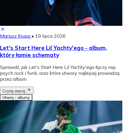
Mariusz Krupa
•
19 lipca 2026
Let's Start Here Lil Yachty'ego - album,
który łamie schematy
Sprawdź, jak Let's Start Here Lil Yachty'ego łączy rap,
psych rock i funk, oraz które utwory najlepiej prowadzą
przez album.
Czytaj więcej
Utwory i albumy