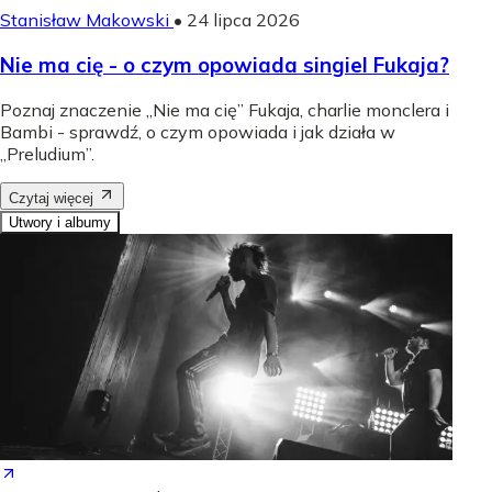
Stanisław Makowski
•
24 lipca 2026
Nie ma cię - o czym opowiada singiel Fukaja?
Poznaj znaczenie „Nie ma cię” Fukaja, charlie monclera i
Bambi - sprawdź, o czym opowiada i jak działa w
„Preludium”.
Czytaj więcej
Utwory i albumy