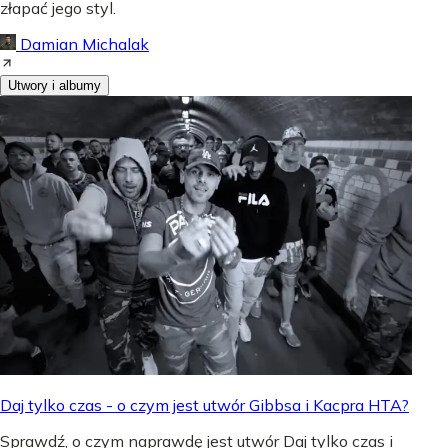
złapać jego styl.
Damian Michalak
Utwory i albumy
Daj tylko czas - o czym jest utwór Gibbsa i Kacpra HTA?
Sprawdź, o czym naprawdę jest utwór Daj tylko czas i