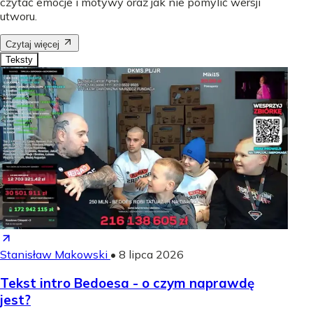
czytać emocje i motywy oraz jak nie pomylić wersji
utworu.
Czytaj więcej
Teksty
Stanisław Makowski
•
8 lipca 2026
Tekst intro Bedoesa - o czym naprawdę
jest?