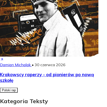
Damian Michalak
•
30 czerwca 2026
Krakowscy raperzy - od pionierów po nową
szkołę
Polski rap
Kategoria Teksty