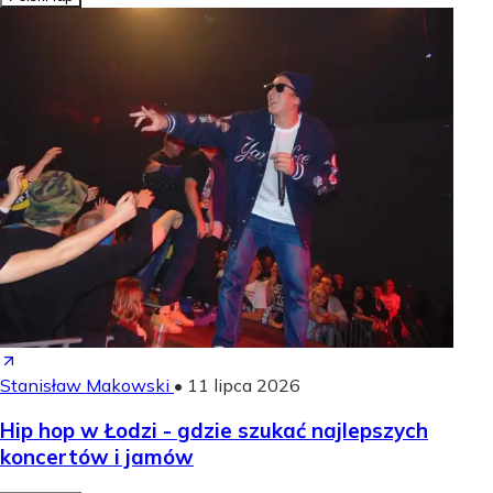
Stanisław Makowski
•
11 lipca 2026
Hip hop w Łodzi - gdzie szukać najlepszych
koncertów i jamów