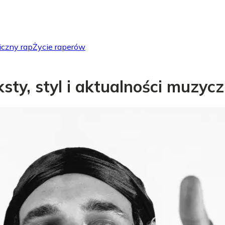
iczny rap
Życie raperów
eksty, styl i aktualności muzyc