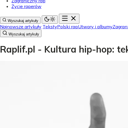
Zagraniczny rap
Życie raperów
Wyszukaj artykuły
Najnowsze artykuły
Teksty
Polski rap
Utwory i albumy
Zagran
Wyszukaj artykuły
Raplif.pl - Kultura hip-hop: t