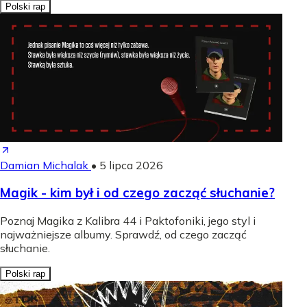
Polski rap
Damian Michalak
•
5 lipca 2026
Magik - kim był i od czego zacząć słuchanie?
Poznaj Magika z Kalibra 44 i Paktofoniki, jego styl i
najważniejsze albumy. Sprawdź, od czego zacząć
słuchanie.
Polski rap