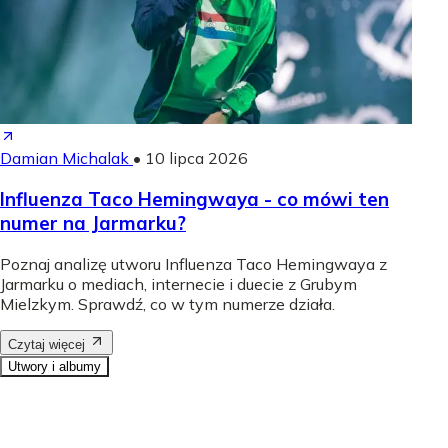
Damian Michalak
•
10 lipca 2026
Influenza Taco Hemingwaya - co mówi ten
numer na Jarmarku?
Poznaj analizę utworu Influenza Taco Hemingwaya z
Jarmarku o mediach, internecie i duecie z Grubym
Mielzkym. Sprawdź, co w tym numerze działa.
Czytaj więcej
Utwory i albumy