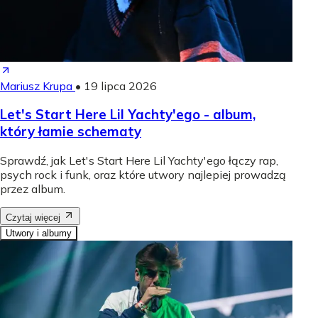
Mariusz Krupa
•
19 lipca 2026
Let's Start Here Lil Yachty'ego - album,
który łamie schematy
Sprawdź, jak Let's Start Here Lil Yachty'ego łączy rap,
psych rock i funk, oraz które utwory najlepiej prowadzą
przez album.
Czytaj więcej
Utwory i albumy