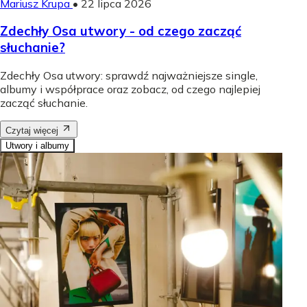
Mariusz Krupa
•
22 lipca 2026
Zdechły Osa utwory - od czego zacząć
słuchanie?
Zdechły Osa utwory: sprawdź najważniejsze single,
albumy i współprace oraz zobacz, od czego najlepiej
zacząć słuchanie.
Czytaj więcej
Utwory i albumy