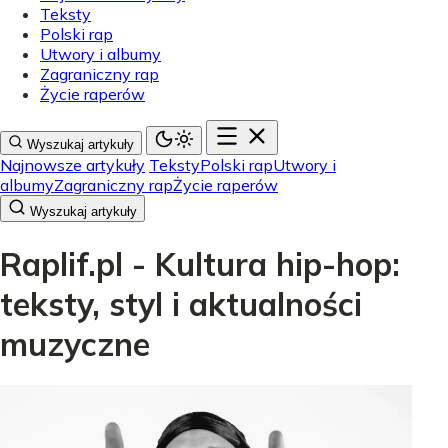
Teksty
Polski rap
Utwory i albumy
Zagraniczny rap
Życie raperów
Wyszukaj artykuły
Najnowsze artykuły
Teksty
Polski rap
Utwory i
albumy
Zagraniczny rap
Życie raperów
Wyszukaj artykuły
Raplif.pl - Kultura hip-hop:
teksty, styl i aktualności
muzyczne