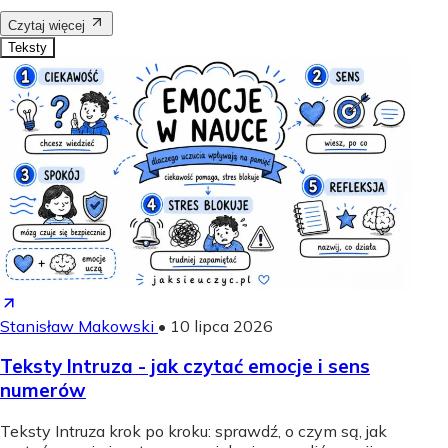
Czytaj więcej
Teksty
Stanisław Makowski
•
10 lipca 2026
Teksty Intruza - jak czytać emocje i sens
numerów
Teksty Intruza krok po kroku: sprawdź, o czym są, jak