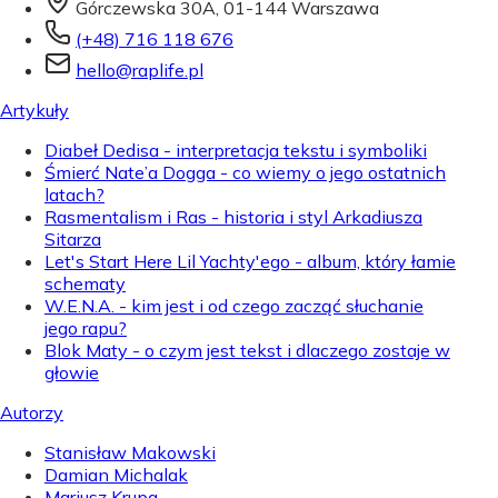
Górczewska 30A, 01-144 Warszawa
(+48) 716 118 676
hello@raplife.pl
Artykuły
Diabeł Dedisa - interpretacja tekstu i symboliki
Śmierć Nate’a Dogga - co wiemy o jego ostatnich
latach?
Rasmentalism i Ras - historia i styl Arkadiusza
Sitarza
Let's Start Here Lil Yachty'ego - album, który łamie
schematy
W.E.N.A. - kim jest i od czego zacząć słuchanie
jego rapu?
Blok Maty - o czym jest tekst i dlaczego zostaje w
głowie
Autorzy
Stanisław Makowski
Damian Michalak
Mariusz Krupa