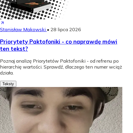
Stanisław Makowski
•
28 lipca 2026
Priorytety Paktofoniki - co naprawdę mówi
ten tekst?
Poznaj analizę Priorytetów Paktofoniki - od refrenu po
hierarchię wartości. Sprawdź, dlaczego ten numer wciąż
działa.
Teksty