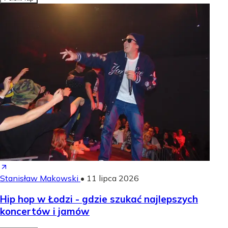
Stanisław Makowski
•
11 lipca 2026
Hip hop w Łodzi - gdzie szukać najlepszych
koncertów i jamów