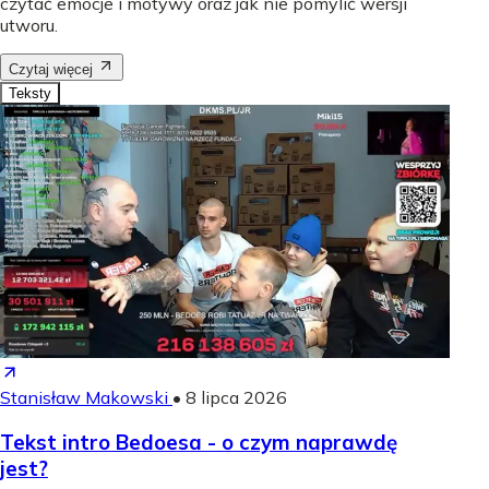
czytać emocje i motywy oraz jak nie pomylić wersji
utworu.
Czytaj więcej
Teksty
Stanisław Makowski
•
8 lipca 2026
Tekst intro Bedoesa - o czym naprawdę
jest?