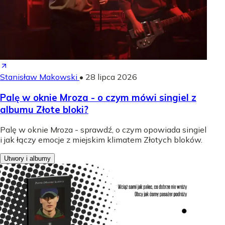
Stanisław Makowski
•
28 lipca 2026
Palę w oknie Mroza - o czym mówi singiel z
albumu Złote bloki?
Palę w oknie Mroza - sprawdź, o czym opowiada singiel
i jak łączy emocje z miejskim klimatem Złotych bloków.
Utwory i albumy