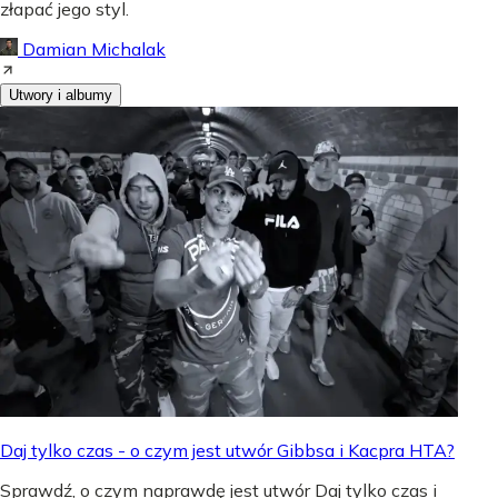
złapać jego styl.
Damian Michalak
Utwory i albumy
Daj tylko czas - o czym jest utwór Gibbsa i Kacpra HTA?
Sprawdź, o czym naprawdę jest utwór Daj tylko czas i