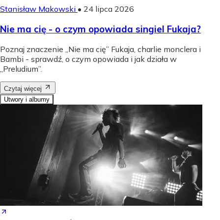
Stanisław Makowski
•
24 lipca 2026
Nie ma cię - o czym opowiada singiel Fukaja?
Poznaj znaczenie „Nie ma cię” Fukaja, charlie monclera i
Bambi - sprawdź, o czym opowiada i jak działa w
„Preludium”.
Czytaj więcej
Utwory i albumy