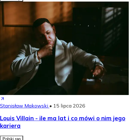
Stanisław Makowski
•
15 lipca 2026
Louis Villain - ile ma lat i co mówi o nim jego
kariera
Polski rap