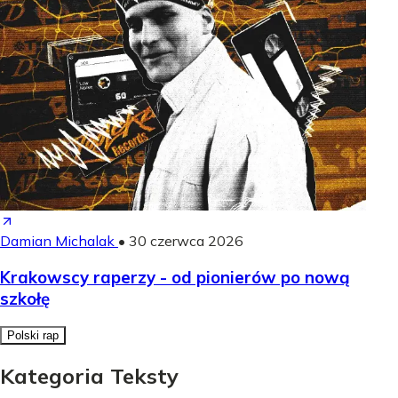
Damian Michalak
•
30 czerwca 2026
Krakowscy raperzy - od pionierów po nową
szkołę
Polski rap
Kategoria Teksty