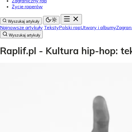
Zagraniczny rap
Życie raperów
Wyszukaj artykuły
Najnowsze artykuły
Teksty
Polski rap
Utwory i albumy
Zagran
Wyszukaj artykuły
Raplif.pl - Kultura hip-hop: t