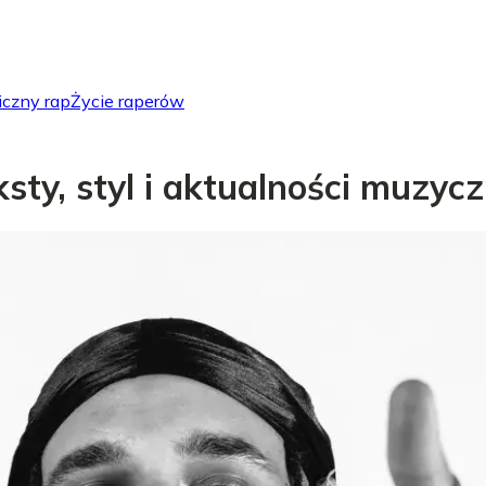
iczny rap
Życie raperów
eksty, styl i aktualności muzyc