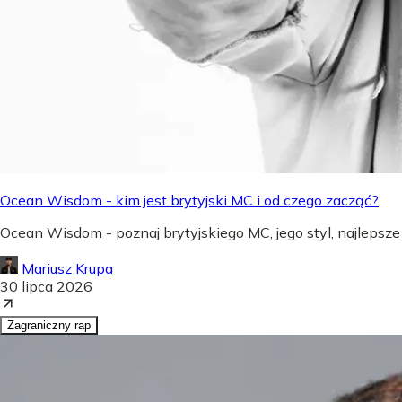
Ocean Wisdom - kim jest brytyjski MC i od czego zacząć?
Ocean Wisdom - poznaj brytyjskiego MC, jego styl, najlepsze
Mariusz Krupa
30 lipca 2026
Zagraniczny rap