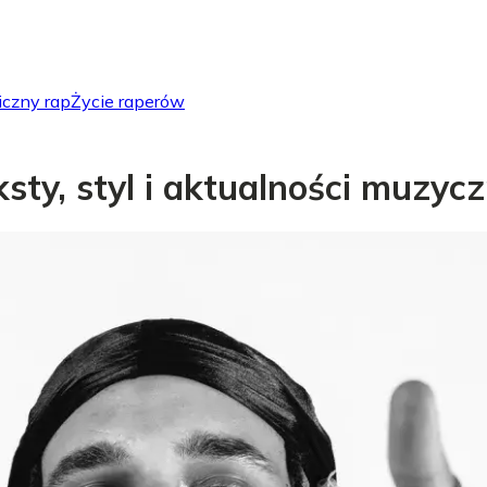
iczny rap
Życie raperów
eksty, styl i aktualności muzyc