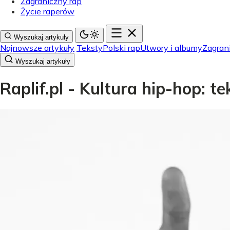
Zagraniczny rap
Życie raperów
Wyszukaj artykuły
Najnowsze artykuły
Teksty
Polski rap
Utwory i albumy
Zagran
Wyszukaj artykuły
Raplif.pl - Kultura hip-hop: t