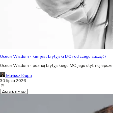
Ocean Wisdom - kim jest brytyjski MC i od czego zacząć?
Ocean Wisdom - poznaj brytyjskiego MC, jego styl, najlepsze
Mariusz Krupa
30 lipca 2026
Zagraniczny rap