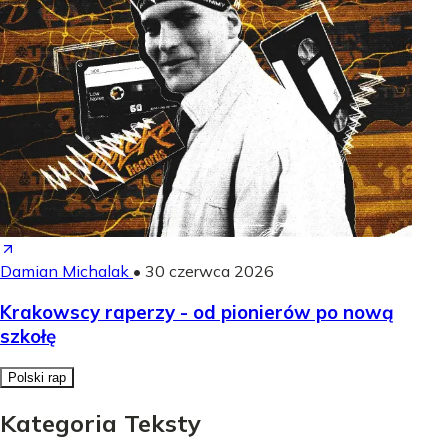
Damian Michalak
•
30 czerwca 2026
Krakowscy raperzy - od pionierów po nową
szkołę
Polski rap
Kategoria Teksty