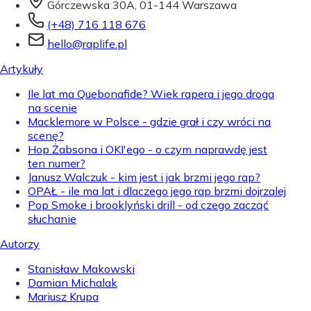
Górczewska 30A, 01-144 Warszawa
(+48) 716 118 676
hello@raplife.pl
Artykuły
Ile lat ma Quebonafide? Wiek rapera i jego droga
na scenie
Macklemore w Polsce - gdzie grał i czy wróci na
scenę?
Hop Żabsona i OKI'ego - o czym naprawdę jest
ten numer?
Janusz Walczuk - kim jest i jak brzmi jego rap?
OPAŁ - ile ma lat i dlaczego jego rap brzmi dojrzalej
Pop Smoke i brooklyński drill - od czego zacząć
słuchanie
Autorzy
Stanisław Makowski
Damian Michalak
Mariusz Krupa