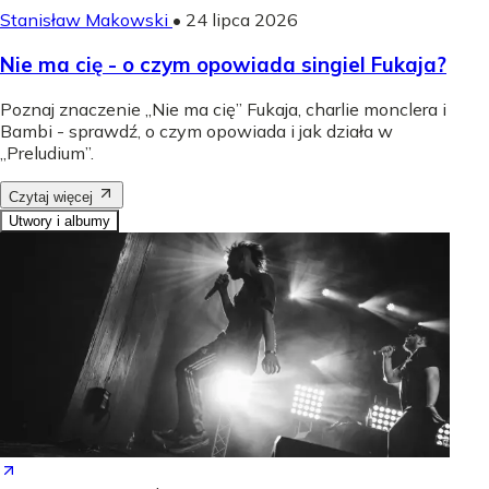
Stanisław Makowski
•
24 lipca 2026
Nie ma cię - o czym opowiada singiel Fukaja?
Poznaj znaczenie „Nie ma cię” Fukaja, charlie monclera i
Bambi - sprawdź, o czym opowiada i jak działa w
„Preludium”.
Czytaj więcej
Utwory i albumy