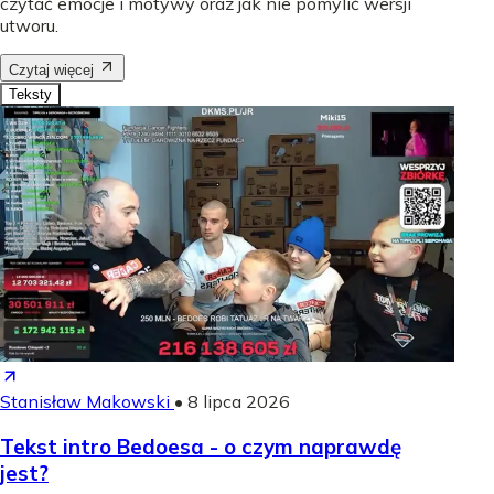
czytać emocje i motywy oraz jak nie pomylić wersji
utworu.
Czytaj więcej
Teksty
Stanisław Makowski
•
8 lipca 2026
Tekst intro Bedoesa - o czym naprawdę
jest?