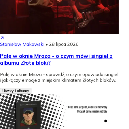
Stanisław Makowski
•
28 lipca 2026
Palę w oknie Mroza - o czym mówi singiel z
albumu Złote bloki?
Palę w oknie Mroza - sprawdź, o czym opowiada singiel
i jak łączy emocje z miejskim klimatem Złotych bloków.
Utwory i albumy