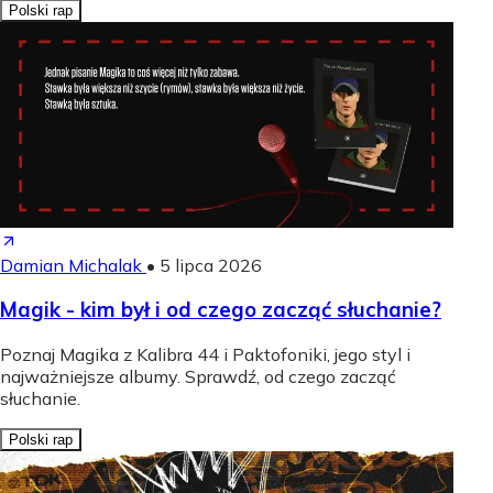
Polski rap
Damian Michalak
•
5 lipca 2026
Magik - kim był i od czego zacząć słuchanie?
Poznaj Magika z Kalibra 44 i Paktofoniki, jego styl i
najważniejsze albumy. Sprawdź, od czego zacząć
słuchanie.
Polski rap