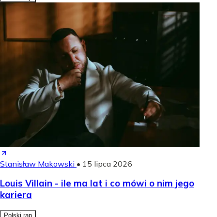
Stanisław Makowski
•
15 lipca 2026
Louis Villain - ile ma lat i co mówi o nim jego
kariera
Polski rap