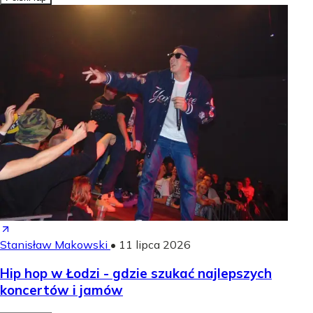
Stanisław Makowski
•
11 lipca 2026
Hip hop w Łodzi - gdzie szukać najlepszych
koncertów i jamów