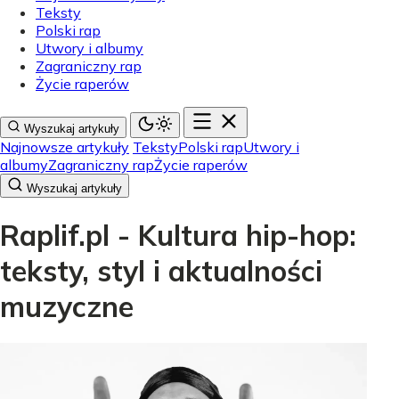
Teksty
Polski rap
Utwory i albumy
Zagraniczny rap
Życie raperów
Wyszukaj artykuły
Najnowsze artykuły
Teksty
Polski rap
Utwory i
albumy
Zagraniczny rap
Życie raperów
Wyszukaj artykuły
Raplif.pl - Kultura hip-hop:
teksty, styl i aktualności
muzyczne