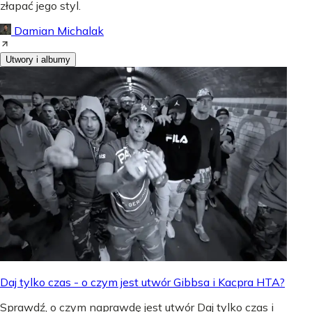
złapać jego styl.
Damian Michalak
Utwory i albumy
Daj tylko czas - o czym jest utwór Gibbsa i Kacpra HTA?
Sprawdź, o czym naprawdę jest utwór Daj tylko czas i