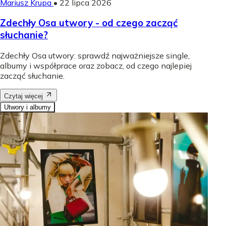
Mariusz Krupa
•
22 lipca 2026
Zdechły Osa utwory - od czego zacząć
słuchanie?
Zdechły Osa utwory: sprawdź najważniejsze single,
albumy i współprace oraz zobacz, od czego najlepiej
zacząć słuchanie.
Czytaj więcej
Utwory i albumy