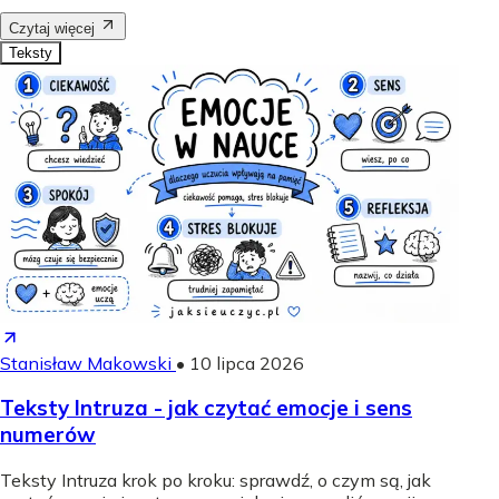
Czytaj więcej
Teksty
Stanisław Makowski
•
10 lipca 2026
Teksty Intruza - jak czytać emocje i sens
numerów
Teksty Intruza krok po kroku: sprawdź, o czym są, jak