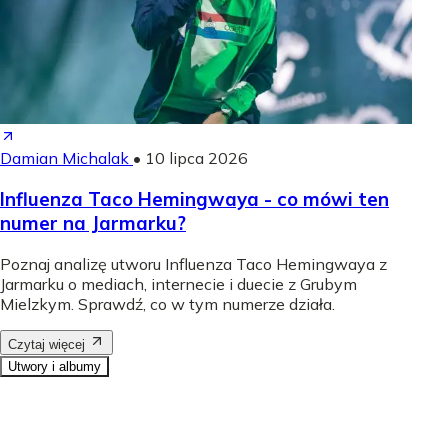
Damian Michalak
•
10 lipca 2026
Influenza Taco Hemingwaya - co mówi ten
numer na Jarmarku?
Poznaj analizę utworu Influenza Taco Hemingwaya z
Jarmarku o mediach, internecie i duecie z Grubym
Mielzkym. Sprawdź, co w tym numerze działa.
Czytaj więcej
Utwory i albumy