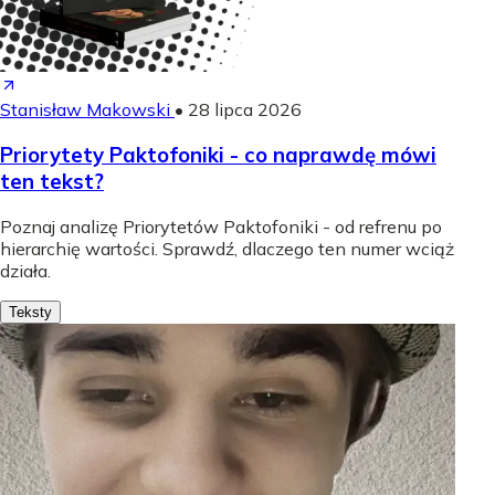
Stanisław Makowski
•
28 lipca 2026
Priorytety Paktofoniki - co naprawdę mówi
ten tekst?
Poznaj analizę Priorytetów Paktofoniki - od refrenu po
hierarchię wartości. Sprawdź, dlaczego ten numer wciąż
działa.
Teksty