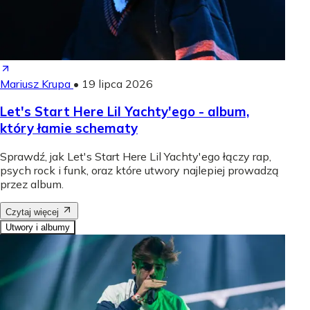
Mariusz Krupa
•
19 lipca 2026
Let's Start Here Lil Yachty'ego - album,
który łamie schematy
Sprawdź, jak Let's Start Here Lil Yachty'ego łączy rap,
psych rock i funk, oraz które utwory najlepiej prowadzą
przez album.
Czytaj więcej
Utwory i albumy