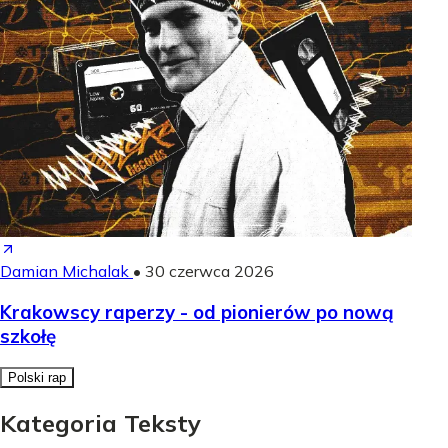
Damian Michalak
•
30 czerwca 2026
Krakowscy raperzy - od pionierów po nową
szkołę
Polski rap
Kategoria Teksty