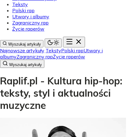
Teksty
Polski rap
Utwory i albumy
Zagraniczny rap
Życie raperów
Wyszukaj artykuły
Najnowsze artykuły
Teksty
Polski rap
Utwory i
albumy
Zagraniczny rap
Życie raperów
Wyszukaj artykuły
Raplif.pl - Kultura hip-hop:
teksty, styl i aktualności
muzyczne