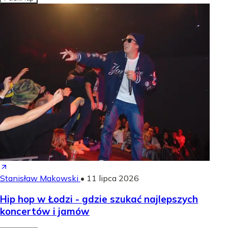
Stanisław Makowski
•
11 lipca 2026
Hip hop w Łodzi - gdzie szukać najlepszych
koncertów i jamów