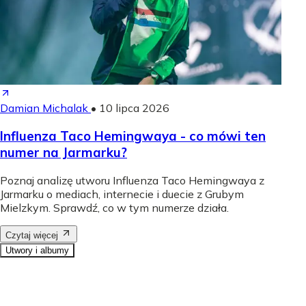
Damian Michalak
•
10 lipca 2026
Influenza Taco Hemingwaya - co mówi ten
numer na Jarmarku?
Poznaj analizę utworu Influenza Taco Hemingwaya z
Jarmarku o mediach, internecie i duecie z Grubym
Mielzkym. Sprawdź, co w tym numerze działa.
Czytaj więcej
Utwory i albumy