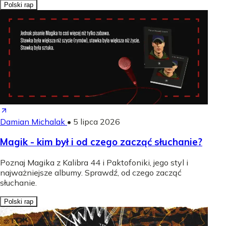
Polski rap
Damian Michalak
•
5 lipca 2026
Magik - kim był i od czego zacząć słuchanie?
Poznaj Magika z Kalibra 44 i Paktofoniki, jego styl i
najważniejsze albumy. Sprawdź, od czego zacząć
słuchanie.
Polski rap