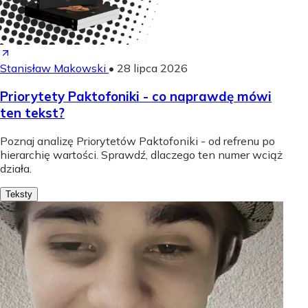
Stanisław Makowski
•
28 lipca 2026
Priorytety Paktofoniki - co naprawdę mówi
ten tekst?
Poznaj analizę Priorytetów Paktofoniki - od refrenu po
hierarchię wartości. Sprawdź, dlaczego ten numer wciąż
działa.
Teksty