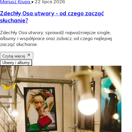
Mariusz Krupa
•
22 lipca 2026
Zdechły Osa utwory - od czego zacząć
słuchanie?
Zdechły Osa utwory: sprawdź najważniejsze single,
albumy i współprace oraz zobacz, od czego najlepiej
zacząć słuchanie.
Czytaj więcej
Utwory i albumy