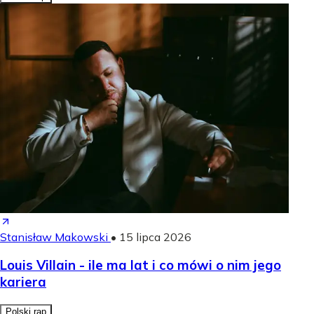
Stanisław Makowski
•
15 lipca 2026
Louis Villain - ile ma lat i co mówi o nim jego
kariera
Polski rap