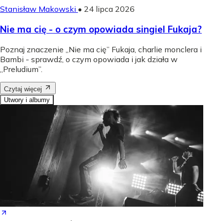
Stanisław Makowski
•
24 lipca 2026
Nie ma cię - o czym opowiada singiel Fukaja?
Poznaj znaczenie „Nie ma cię” Fukaja, charlie monclera i
Bambi - sprawdź, o czym opowiada i jak działa w
„Preludium”.
Czytaj więcej
Utwory i albumy