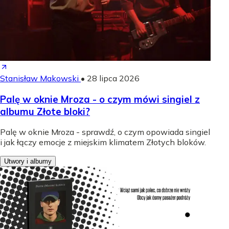
Stanisław Makowski
•
28 lipca 2026
Palę w oknie Mroza - o czym mówi singiel z
albumu Złote bloki?
Palę w oknie Mroza - sprawdź, o czym opowiada singiel
i jak łączy emocje z miejskim klimatem Złotych bloków.
Utwory i albumy