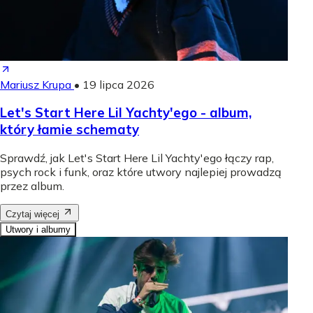
Mariusz Krupa
•
19 lipca 2026
Let's Start Here Lil Yachty'ego - album,
który łamie schematy
Sprawdź, jak Let's Start Here Lil Yachty'ego łączy rap,
psych rock i funk, oraz które utwory najlepiej prowadzą
przez album.
Czytaj więcej
Utwory i albumy