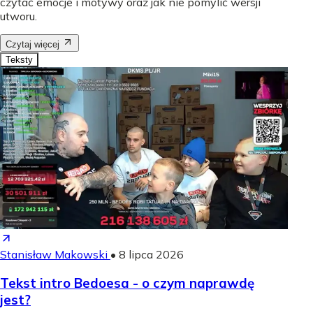
czytać emocje i motywy oraz jak nie pomylić wersji
utworu.
Czytaj więcej
Teksty
Stanisław Makowski
•
8 lipca 2026
Tekst intro Bedoesa - o czym naprawdę
jest?