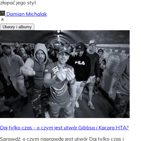
złapać jego styl.
Damian Michalak
Utwory i albumy
Daj tylko czas - o czym jest utwór Gibbsa i Kacpra HTA?
Sprawdź, o czym naprawdę jest utwór Daj tylko czas i