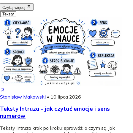
Czytaj więcej
Teksty
Stanisław Makowski
•
10 lipca 2026
Teksty Intruza - jak czytać emocje i sens
numerów
Teksty Intruza krok po kroku: sprawdź, o czym są, jak