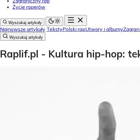
Zagraniczny rap
Życie raperów
Wyszukaj artykuły
Najnowsze artykuły
Teksty
Polski rap
Utwory i albumy
Zagran
Wyszukaj artykuły
Raplif.pl - Kultura hip-hop: t