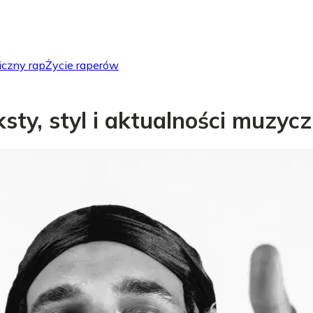
iczny rap
Życie raperów
eksty, styl i aktualności muzyc