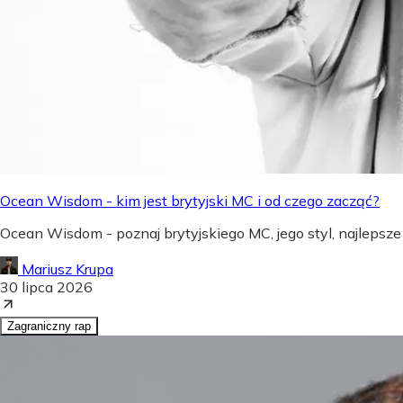
Ocean Wisdom - kim jest brytyjski MC i od czego zacząć?
Ocean Wisdom - poznaj brytyjskiego MC, jego styl, najlepsze
Mariusz Krupa
30 lipca 2026
Zagraniczny rap