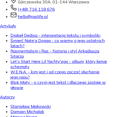
Górczewska 30A, 01-144 Warszawa
(+48) 716 118 676
hello@raplife.pl
Artykuły
Diabeł Dedisa - interpretacja tekstu i symboliki
Śmierć Nate’a Dogga - co wiemy o jego ostatnich
latach?
Rasmentalism i Ras - historia i styl Arkadiusza
Sitarza
Let's Start Here Lil Yachty'ego - album, który łamie
schematy
W.E.N.A. - kim jest i od czego zacząć słuchanie
jego rapu?
Blok Maty - o czym jest tekst i dlaczego zostaje w
głowie
Autorzy
Stanisław Makowski
Damian Michalak
Mariusz Krupa