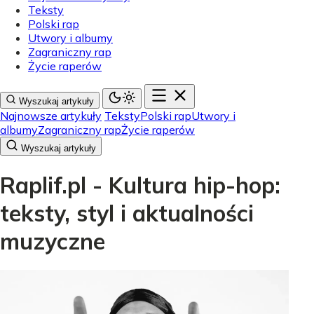
Teksty
Polski rap
Utwory i albumy
Zagraniczny rap
Życie raperów
Wyszukaj artykuły
Najnowsze artykuły
Teksty
Polski rap
Utwory i
albumy
Zagraniczny rap
Życie raperów
Wyszukaj artykuły
Raplif.pl - Kultura hip-hop:
teksty, styl i aktualności
muzyczne