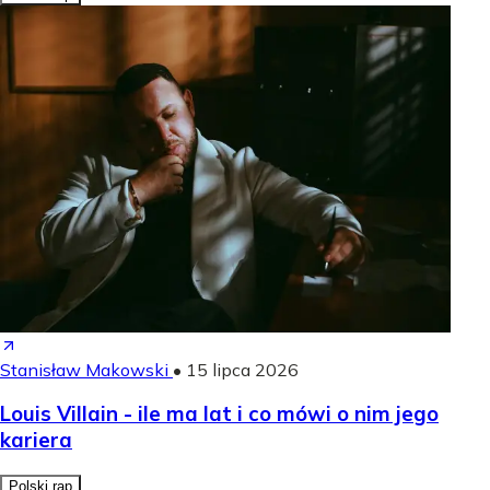
Stanisław Makowski
•
15 lipca 2026
Louis Villain - ile ma lat i co mówi o nim jego
kariera
Polski rap