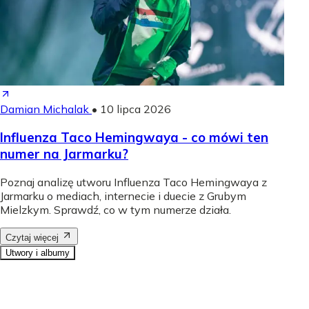
Damian Michalak
•
10 lipca 2026
Influenza Taco Hemingwaya - co mówi ten
numer na Jarmarku?
Poznaj analizę utworu Influenza Taco Hemingwaya z
Jarmarku o mediach, internecie i duecie z Grubym
Mielzkym. Sprawdź, co w tym numerze działa.
Czytaj więcej
Utwory i albumy