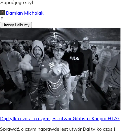
złapać jego styl.
Damian Michalak
Utwory i albumy
Daj tylko czas - o czym jest utwór Gibbsa i Kacpra HTA?
Sprawdź, o czym naprawdę jest utwór Daj tylko czas i