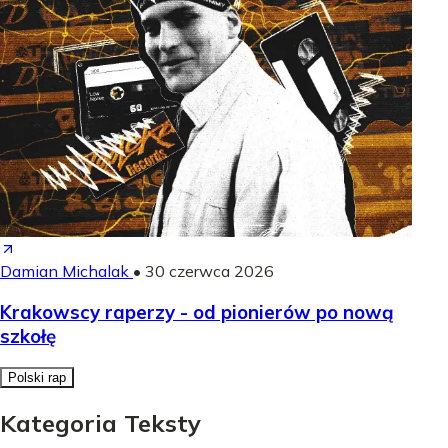
Damian Michalak
•
30 czerwca 2026
Krakowscy raperzy - od pionierów po nową
szkołę
Polski rap
Kategoria Teksty