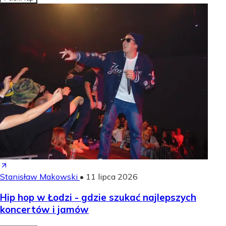
Stanisław Makowski
•
11 lipca 2026
Hip hop w Łodzi - gdzie szukać najlepszych
koncertów i jamów