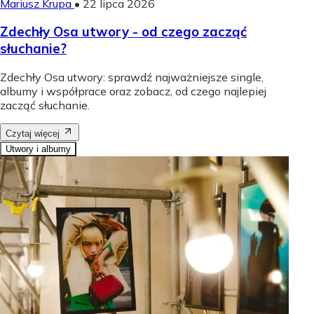
Mariusz Krupa
•
22 lipca 2026
Zdechły Osa utwory - od czego zacząć
słuchanie?
Zdechły Osa utwory: sprawdź najważniejsze single,
albumy i współprace oraz zobacz, od czego najlepiej
zacząć słuchanie.
Czytaj więcej
Utwory i albumy