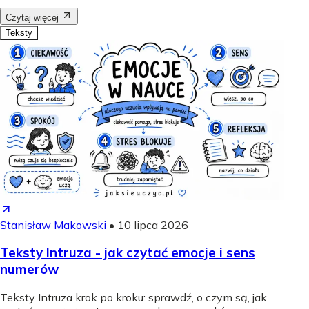
Czytaj więcej
Teksty
Stanisław Makowski
•
10 lipca 2026
Teksty Intruza - jak czytać emocje i sens
numerów
Teksty Intruza krok po kroku: sprawdź, o czym są, jak