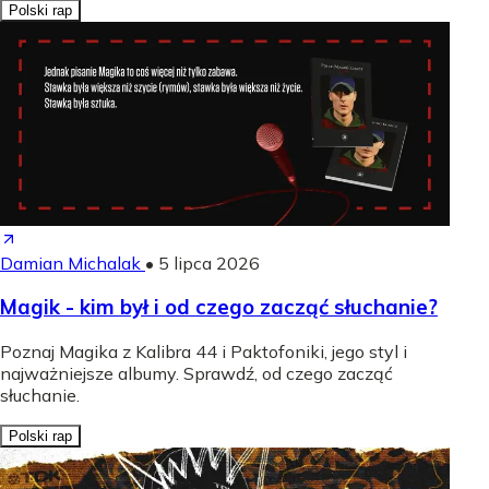
Polski rap
Damian Michalak
•
5 lipca 2026
Magik - kim był i od czego zacząć słuchanie?
Poznaj Magika z Kalibra 44 i Paktofoniki, jego styl i
najważniejsze albumy. Sprawdź, od czego zacząć
słuchanie.
Polski rap