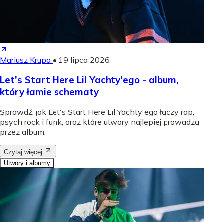
Mariusz Krupa
•
19 lipca 2026
Let's Start Here Lil Yachty'ego - album,
który łamie schematy
Sprawdź, jak Let's Start Here Lil Yachty'ego łączy rap,
psych rock i funk, oraz które utwory najlepiej prowadzą
przez album.
Czytaj więcej
Utwory i albumy