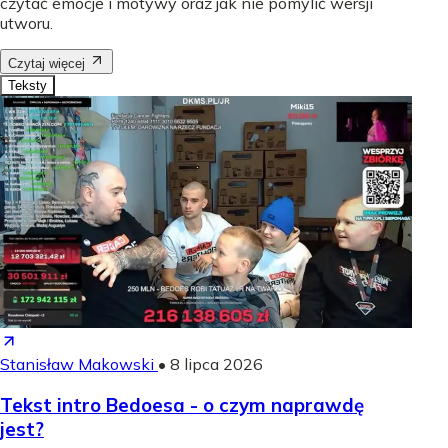
czytać emocje i motywy oraz jak nie pomylić wersji
utworu.
Czytaj więcej
Teksty
Stanisław Makowski
•
8 lipca 2026
Tekst intro Bedoesa - o czym naprawdę
jest?