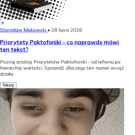
Stanisław Makowski
•
28 lipca 2026
Priorytety Paktofoniki - co naprawdę mówi
ten tekst?
Poznaj analizę Priorytetów Paktofoniki - od refrenu po
hierarchię wartości. Sprawdź, dlaczego ten numer wciąż
działa.
Teksty