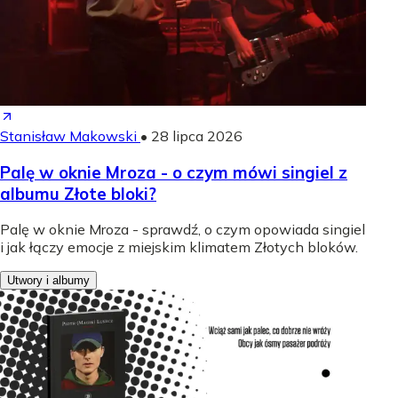
Stanisław Makowski
•
28 lipca 2026
Palę w oknie Mroza - o czym mówi singiel z
albumu Złote bloki?
Palę w oknie Mroza - sprawdź, o czym opowiada singiel
i jak łączy emocje z miejskim klimatem Złotych bloków.
Utwory i albumy