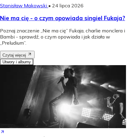
Stanisław Makowski
•
24 lipca 2026
Nie ma cię - o czym opowiada singiel Fukaja?
Poznaj znaczenie „Nie ma cię” Fukaja, charlie monclera i
Bambi - sprawdź, o czym opowiada i jak działa w
„Preludium”.
Czytaj więcej
Utwory i albumy